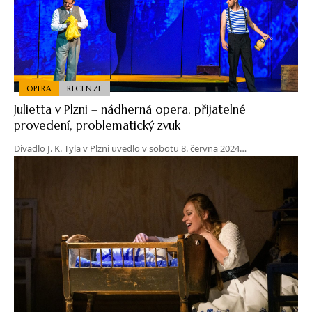
OPERA
RECENZE
Julietta v Plzni – nádherná opera, přijatelné
provedení, problematický zvuk
Divadlo J. K. Tyla v Plzni uvedlo v sobotu 8. června 2024…