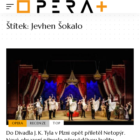
Štítek:
Jevhen Šokalo
OPERA
RECENZE
TOP
Do Divadla J. K. Tyla v Plzni opět přiletěl Netopýr.
Nové obsazení přineslo přesvědčivou kvalitu