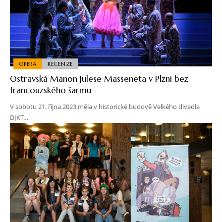
OPERA
RECENZE
Ostravská Manon Julese Masseneta v Plzni bez
francouzského šarmu
V sobotu 21. října 2023 měla v historické budově Velkého divadla
DJKT…