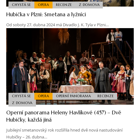
CHYSTÁ SE
OPERA
RECENZE
Z DOMOVA
Hubička v Plzni: Smetana a lyžníci
Od soboty 27. dubna 2024 má Divadlo J. K. Tyla v Plzni…
CHYSTÁ SE
OPERA
OPERNÍ PANORAMA
RECENZE
Z DOMOVA
Operní panorama Heleny Havlíkové (457) – Dvě
Hubičky, každá jiná
Jubilejní smetanovský rok rozšířila hned dvě nová nastudování
Hubičky – 26. dubna…