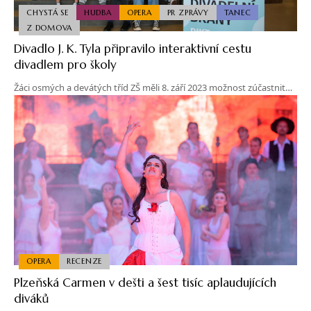
CHYSTÁ SE
HUDBA
OPERA
PR ZPRÁVY
TANEC
Z DOMOVA
Divadlo J. K. Tyla připravilo interaktivní cestu
divadlem pro školy
Žáci osmých a devátých tříd ZŠ měli 8. září 2023 možnost zúčastnit…
OPERA
RECENZE
Plzeňská Carmen v dešti a šest tisíc aplaudujících
diváků