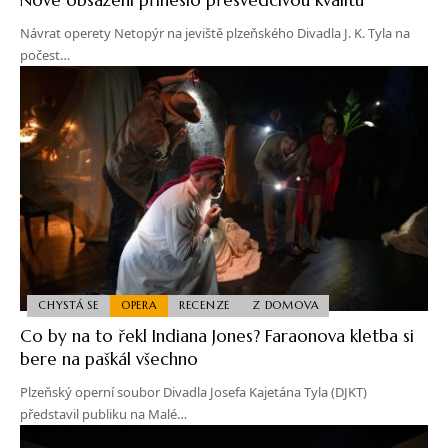
Návrat operety Netopýr na jeviště plzeňského Divadla J. K. Tyla na
počest…
CHYSTÁ SE
OPERA
RECENZE
Z DOMOVA
Co by na to řekl Indiana Jones? Faraonova kletba si
bere na paškál všechno
Plzeňský operní soubor Divadla Josefa Kajetána Tyla (DJKT)
představil publiku na Malé…