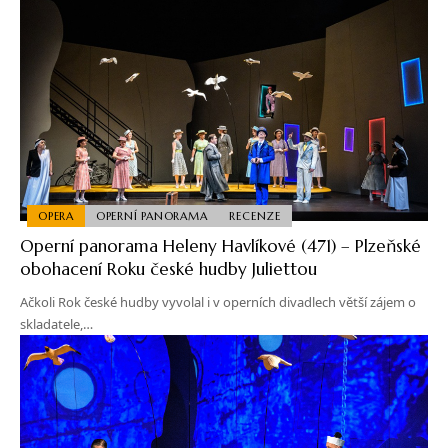
OPERA
OPERNÍ PANORAMA
RECENZE
Operní panorama Heleny Havlíkové (471) – Plzeňské
obohacení Roku české hudby Juliettou
Ačkoli Rok české hudby vyvolal i v operních divadlech větší zájem o
skladatele,…