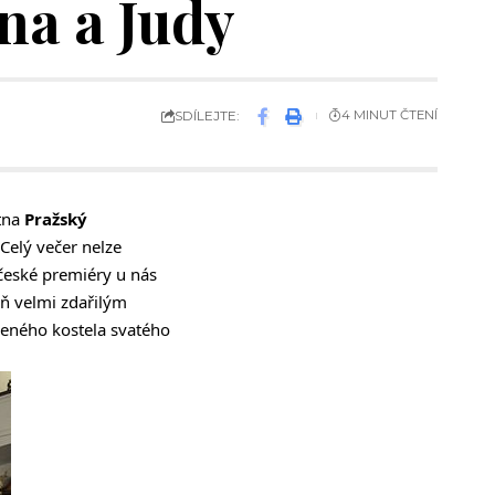
na a Judy
SDÍLEJTE:
4 MINUT ČTENÍ
ětna
Pražský
Celý večer nelze
 české premiéry u nás
ň velmi zdařilým
eného kostela svatého