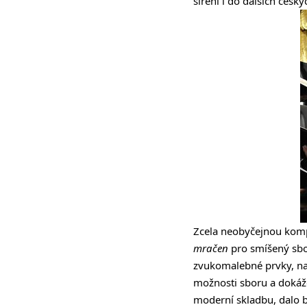
šíření i do dalších česk
Zcela neobyčejnou kom
mračen
pro smíšený sbor
zvukomalebné prvky, na
možnosti sboru a dokáže
moderní skladbu, dalo b