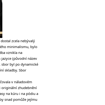
 dostal zcela nebývalý
ského minimalismu, bylo
dba vznikla na
 jazyce (původní název
á, sbor byl po dynamické
ní skladby. Sbor
ačovala v náladovém
i originální zhudebnění
asy na kúru i na pódiu a
dby snad pomůže jejímu