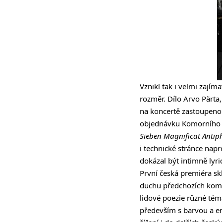
Vznikl tak i velmi zajím
rozměr. Dílo Arvo Pärta
na koncertě zastoupen
objednávku Komorního s
Sieben Magnificat Anti
i technické stránce nap
dokázal být intimně lyri
První česká premiéra sk
duchu předchozích kompo
lidové poezie různé tém
především s barvou a e