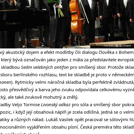
avý akustický dojem a efekt modlitby čili dialogu člověka s Bohem
, který bývá označován jako jeden z mála za představitele evrop
o skladbou
Sedm velebných antifon
pro smíšený sbor. Protože skla
boru berlínského rozhlasu, text ke skladbě je proto v německém
phonen
). Rytmicky velmi náročná skladba byla perfektně zvládnut
rosto přesvědčivý a barva jeho zvuku odpovídala celkovému vyzně
cký, ale také zvukově mohutný a znělý.
ladby Veljo Tormise
Livonský odkaz
pro sóla a smíšený sbor pokr
zic, i když její obsahová náplň je zcela odlišná. Jedná se o velm
atiky a různých nálad. Lukáš Vasilek opět pracoval se sólovými hl
mocionálním vyjádřením obsahu písní. Česká premiéra této skla