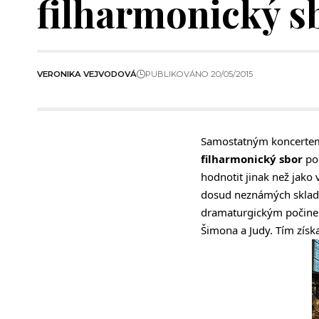
filharmonický s
VERONIKA VEJVODOVÁ
PUBLIKOVÁNO 20/05/2015
Samostatným koncertem 
filharmonický sbor
po
hodnotit jinak než jako
dosud neznámých sklade
dramaturgickým počinem
Šimona a Judy. Tím získ