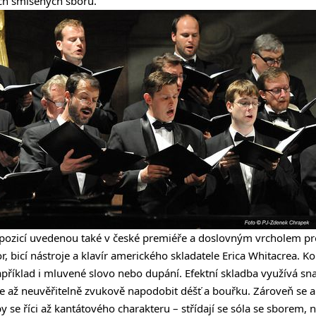
ých smíšených sborů.
pozicí uvedenou také v české premiéře a doslovným vrcholem p
, bicí nástroje a klavír amerického skladatele Erica Whitacrea. 
příklad i mluvené slovo nebo dupání. Efektní skladba využívá s
 až neuvěřitelně zvukově napodobit déšť a bouřku. Zároveň se al
y se říci až kantátového charakteru – střídají se sóla se sborem