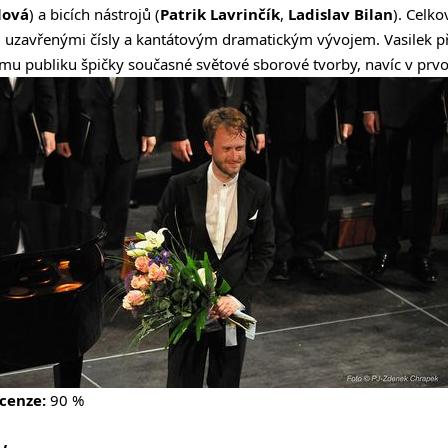
lová
) a bicích nástrojů (
Patrik Lavrinčík
,
Ladislav Bilan
). Celk
i uzavřenými čísly a kantátovým dramatickým vývojem. Vasilek p
 publiku špičky současné světové sborové tvorby, navíc v prvotř
cenze:
90 %