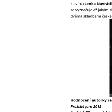
klavíru (
Lenka Navráti
se vyznačuje až jakýmis
dvěma skladbami českému
Hodnocení autorky re
Pražské jaro 2015