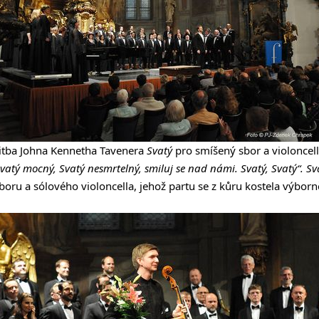
litba Johna Kennetha Tavenera
Svatý
pro smíšený sbor a violonce
Svatý mocný, Svatý nesmrtelný, smiluj se nad námi. Svatý, Svatý“. S
oru a sólového violoncella, jehož partu se z kůru kostela výborn