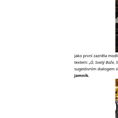
Jako první zazněla mod
textem:
„Ó, Svatý Bože, 
sugestivním dialogem sb
Jamník
.