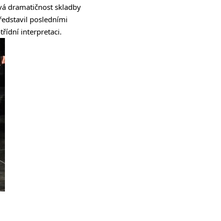
ová dramatičnost skladby
ředstavil posledními
ídní interpretaci.