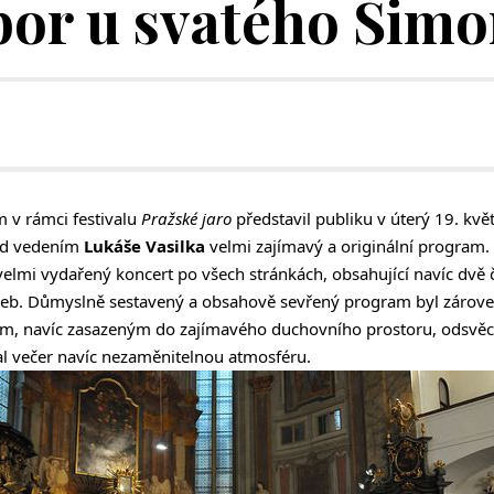
bor u svatého Šimo
v rámci festivalu
Pražské jaro
představil publiku v úterý 19. kv
d vedením
Lukáše Vasilka
velmi zajímavý a originální program. 
 velmi vydařený koncert po všech stránkách, obsahující navíc dvě
b. Důmyslně sestavený a obsahově sevřený program byl zárove
, navíc zasazeným do zajímavého duchovního prostoru, odsvěc
al večer navíc nezaměnitelnou atmosféru.