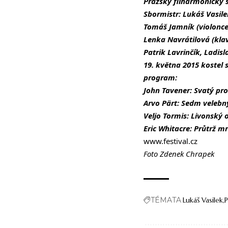
Pražský filharmonický 
Sbormistr: Lukáš Vasile
Tomáš Jamník (violonce
Lenka Navrátilová (klav
Patrik Lavrinčík
,
Ladisla
19. května 2015 kostel
program:
John Tavener:
Svatý pro
Arvo Pärt: Sedm velebn
Veljo Tormis: Livonský 
Eric Whitacre: Průtrž mr
www.festival.cz
Foto Zdenek Chrapek
TÉMATA
Lukáš Vasilek
P