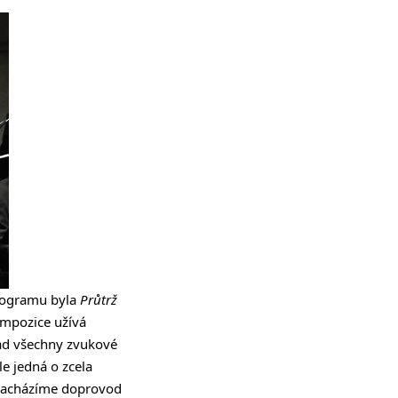
rogramu byla
Průtrž
Kompozice užívá
nad všechny zvukové
e jedná o zcela
, nacházíme doprovod