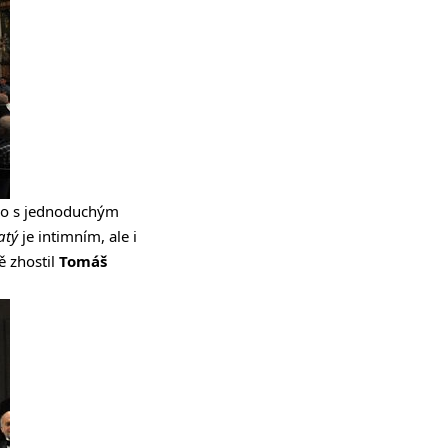
llo s jednoduchým
vatý
je intimním, ale i
ě zhostil
Tomáš