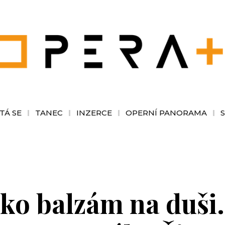
TÁ SE
TANEC
INZERCE
OPERNÍ PANORAMA
ako balzám na duši