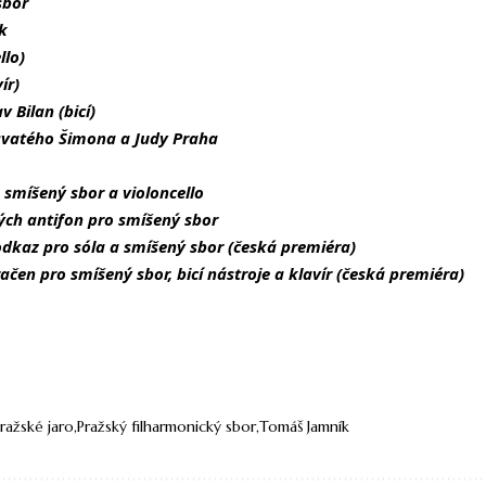
sbor
k
llo)
ír)
v Bilan (bicí)
 svatého Šimona a Judy Praha
 smíšený sbor a violoncello
ých antifon pro smíšený sbor
odkaz pro sóla a smíšený sbor (česká premiéra)
ačen pro smíšený sbor, bicí nástroje a klavír (česká premiéra)
ražské jaro
Pražský filharmonický sbor
Tomáš Jamník