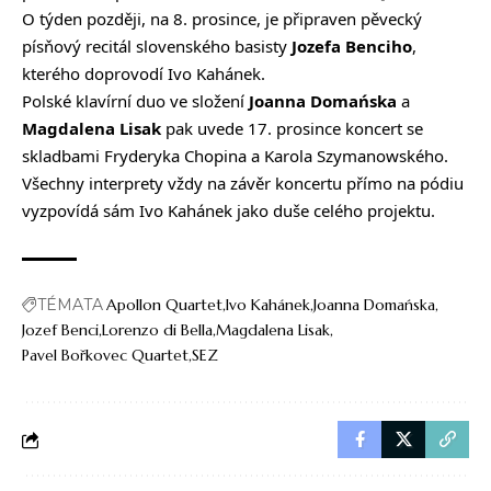
O týden později, na 8. prosince, je připraven pěvecký
písňový recitál slovenského basisty
Jozefa Benciho
,
kterého doprovodí Ivo Kahánek.
Polské klavírní duo ve složení
Joanna Domańska
a
Magdalena Lisak
pak uvede 17. prosince koncert se
skladbami Fryderyka Chopina a Karola Szymanowského.
Všechny interprety vždy na závěr koncertu přímo na pódiu
vyzpovídá sám Ivo Kahánek jako duše celého projektu.
TÉMATA
Apollon Quartet
Ivo Kahánek
Joanna Domańska
Jozef Benci
Lorenzo di Bella
Magdalena Lisak
Pavel Bořkovec Quartet
SEZ