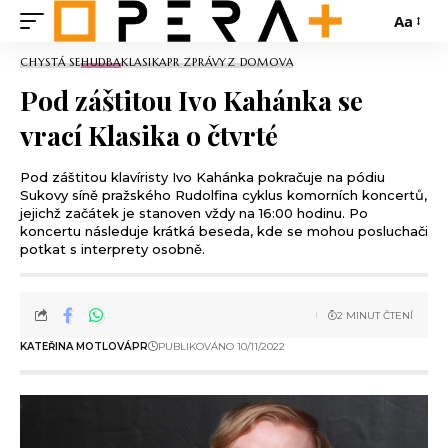
Aa
CHYSTÁ SE
HUDBA
KLASIKA
PR ZPRÁVY
Z DOMOVA
Pod záštitou Ivo Kahánka se
vrací Klasika o čtvrté
Pod záštitou klavíristy Ivo Kahánka pokračuje na pódiu
Sukovy síně pražského Rudolfina cyklus komorních koncertů,
jejichž začátek je stanoven vždy na 16:00 hodinu. Po
koncertu následuje krátká beseda, kde se mohou posluchači
potkat s interprety osobně.
2 MINUT ČTENÍ
KATEŘINA MOTLOVÁ
PR
PUBLIKOVÁNO 10/11/2022