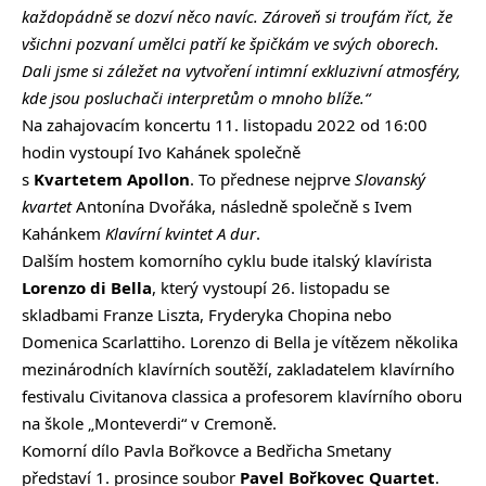
každopádně se dozví něco navíc. Zároveň si troufám říct, že
všichni pozvaní umělci patří ke špičkám ve svých oborech.
Dali jsme si záležet na vytvoření intimní exkluzivní atmosféry,
kde jsou posluchači interpretům o mnoho blíže.“
Na zahajovacím koncertu 11. listopadu 2022 od 16:00
hodin vystoupí Ivo Kahánek společně
s
Kvartetem Apollon
. To přednese nejprve
Slovanský
kvartet
Antonína Dvořáka, následně společně s Ivem
Kahánkem
Klavírní kvintet A dur
.
Dalším hostem komorního cyklu bude italský klavírista
Lorenzo di Bella
, který vystoupí 26. listopadu se
skladbami Franze Liszta, Fryderyka Chopina nebo
Domenica Scarlattiho. Lorenzo di Bella je vítězem několika
mezinárodních klavírních soutěží, zakladatelem klavírního
festivalu Civitanova classica a profesorem klavírního oboru
na škole „Monteverdi“ v Cremoně.
Komorní dílo Pavla Bořkovce a Bedřicha Smetany
představí 1. prosince soubor
Pavel Bořkovec Quartet
.