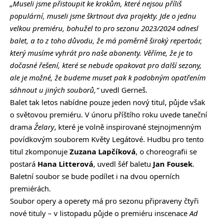
„Museli jsme přistoupit ke krokům, které nejsou příliš
populární, museli jsme škrtnout dva projekty. Jde o jednu
velkou premiéru, bohužel to pro sezonu 2023/2024 odnesl
balet, a to z toho důvodu, že má poměrně široký repertoár,
který musíme vyhrát pro naše abonenty. Věříme, že je to
dočasné řešení, které se nebude opakovat pro další sezony,
ale je možné, že budeme muset pak k podobným opatřením
sáhnout u jiných souborů,“
uvedl Gerneš.
Balet tak letos nabídne pouze jeden nový titul, půjde však
o světovou premiéru. V únoru příštího roku uvede taneční
drama
Želary
, které je volně inspirované stejnojmenným
povídkovým souborem Květy Legátové. Hudbu pro tento
titul zkomponuje
Zuzana Lapčíková
, o choreografii se
postará
Hana Litterová
, uvedl šéf baletu
Jan Fousek
.
Baletní soubor se bude podílet i na dvou operních
premiérách.
Soubor opery a operety má pro sezonu připraveny čtyři
nové tituly – v listopadu půjde o premiéru inscenace
Ad