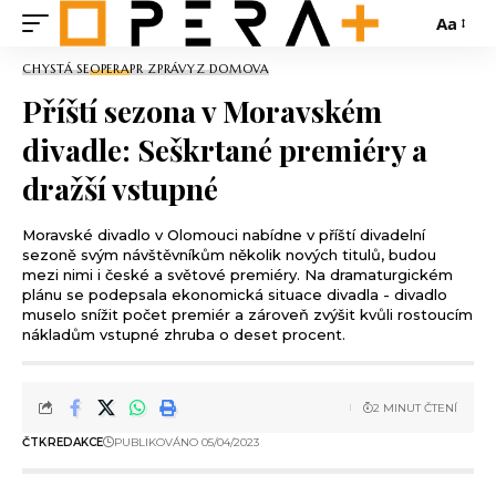
Aa
CHYSTÁ SE
OPERA
PR ZPRÁVY
Z DOMOVA
Příští sezona v Moravském
divadle: Seškrtané premiéry a
dražší vstupné
Moravské divadlo v Olomouci nabídne v příští divadelní
sezoně svým návštěvníkům několik nových titulů, budou
mezi nimi i české a světové premiéry. Na dramaturgickém
plánu se podepsala ekonomická situace divadla - divadlo
muselo snížit počet premiér a zároveň zvýšit kvůli rostoucím
nákladům vstupné zhruba o deset procent.
2 MINUT ČTENÍ
ČTK
REDAKCE
PUBLIKOVÁNO 05/04/2023