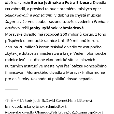
Matrem
v režii
Borise Jedináka
a
Petra Erbese
z Divadla
Na zábradlí, v prosinci to bude premiéra italských oper
Sedlák kavalír
a
Komedianti
, v dubnu se chystá muzikál
Sugar
a v červnu soubor sezonu uzavře uvedením
Prodané
nevěsty
v režii
Janky Ryšánek Schmiedtové
.
Moravské divadlo má rozpočet 200 milionů korun, z toho
příspěvek olomoucké radnice činí 150 milionů korun.
Zhruba 20 milionů korun získává divadlo ze vstupného,
zbytek je dotace z ministerstva a kraje. Vedení olomoucké
radnice kvůli současné ekonomické situaci hlavních
kulturních institucí ve městě
nyní řeší otázku koncepčního
financování
Moravského divadla a Moravské filharmonie
pro další roky. Rozhodnutí politiků dosud nepadlo.
TÉMATA
Boris Jedinák
David Gerneš
Hana Litterová
Jan Fousek
Janka Ryšánek Schmiedtová
Moravské divadlo Olomouc
Petr Erbes
SEZ
Zuzana Lapčíková