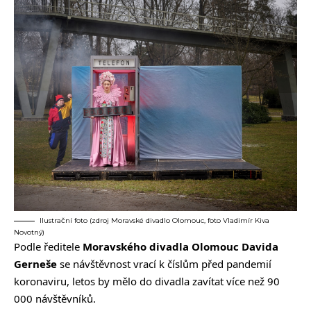
Ilustrační foto (zdroj Moravské divadlo Olomouc, foto Vladimír Kiva
Novotný)
Podle ředitele
Moravského divadla Olomouc Davida
Gerneše
se návštěvnost vrací k číslům před pandemií
koronaviru, letos by mělo do divadla zavítat více než 90
000 návštěvníků.