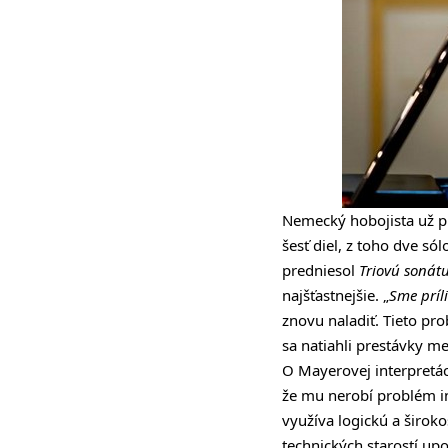
Nemecký hobojista už p
šesť diel, z toho dve só
predniesol
Triovú sonátu
najšťastnejšie. „
Sme príl
znovu naladiť. Tieto pro
sa natiahli prestávky me
O Mayerovej interpretáci
že mu nerobí problém in
využíva logickú a širok
technických starostí u