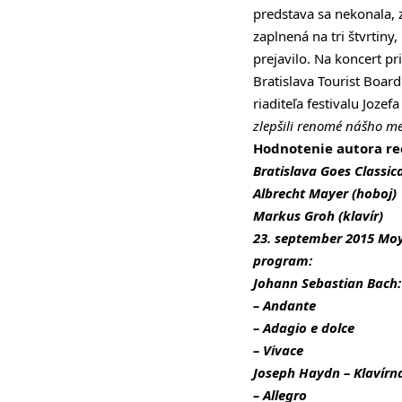
predstava sa nekonala, 
zaplnená na tri štvrtiny
prejavilo. Na koncert pr
Bratislava Tourist Boar
riaditeľa festivalu Joze
zlepšili renomé nášho m
Hodnotenie autora re
Bratislava Goes Classic
Albrecht Mayer (hoboj)
Markus Groh (klavír)
23. september 2015 Moy
program:
Johann Sebastian Bach: 
– Andante
– Adagio e dolce
– Vivace
Joseph Haydn – Klavírna
– Allegro