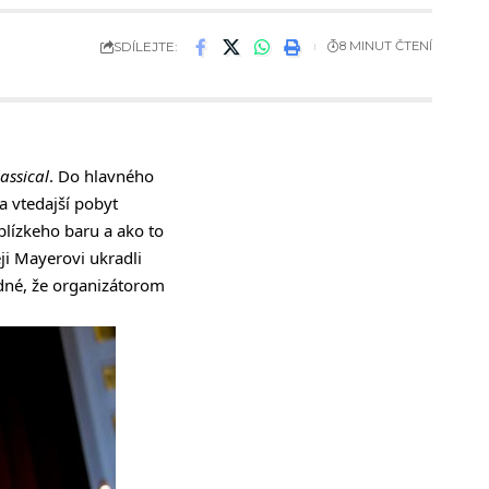
SDÍLEJTE:
8 MINUT ČTENÍ
assical
. Do hlavného
a vtedajší pobyt
lízkeho baru a ako to
eji Mayerovi ukradli
odné, že organizátorom