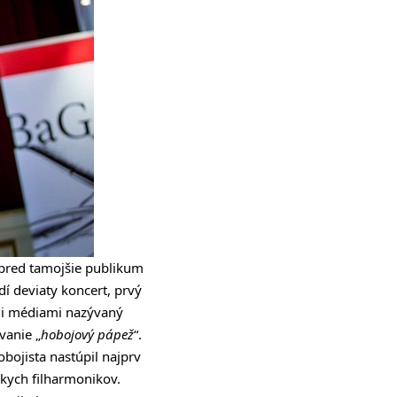
 pred tamojšie publikum
dí deviaty koncert, prvý
ymi médiami nazývaný
vanie „
hobojový pápež
“.
bojista nastúpil najprv
kych filharmonikov.