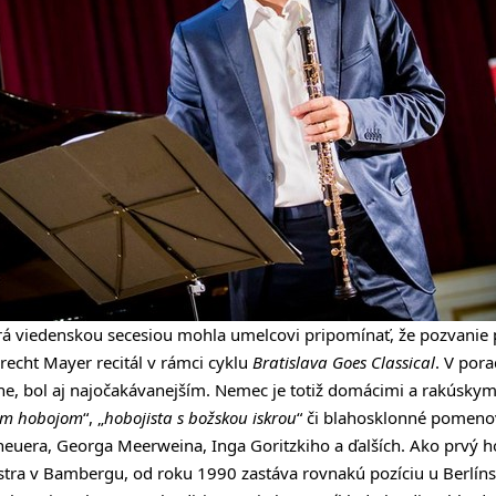
orá viedenskou secesiou mohla umelcovi pripomínať, že pozvanie
recht Mayer recitál v rámci cyklu
Bratislava Goes Classical
. V pora
óne, bol aj najočakávanejším. Nemec je totiž domácimi a rakúsk
ým hobojom
“, „
hobojista s božskou iskrou
“ či blahosklonné pomeno
euera, Georga Meerweina, Inga Goritzkiho a ďalších. Ako prvý ho
tra v Bambergu, od roku 1990 zastáva rovnakú pozíciu u Berlíns