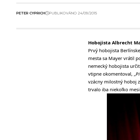
PETER CYPRICH
PUBLIKOVÁNO 24/09/2015
Hobojista Albrecht M
Prvý hobojista Berlínske
mesta sa Mayer vrátil p
nemecký hobojista určit
vtipne okomentoval, „
Pi
vzácny milostný hoboj z
trvalo iba niekoľko mesi