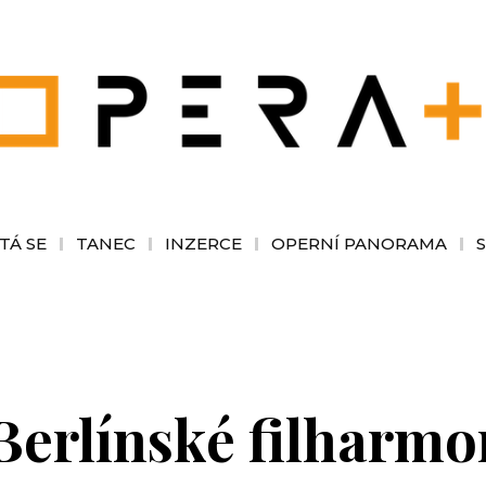
TÁ SE
TANEC
INZERCE
OPERNÍ PANORAMA
Berlínské filharmon