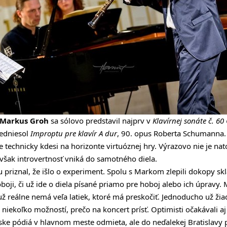
Markus Groh
sa sólovo predstavil najprv v
Klavírnej sonáte č. 60
redniesol
Improptu pre klavír A dur
, 90. opus Roberta Schumanna. 
 je technicky kdesi na horizonte virtuóznej hry. Výrazovo nie je na
však introvertnosť vniká do samotného diela.
 priznal, že išlo o experiment. Spolu s Markom zlepili dokopy skl
oboji, či už ide o diela písané priamo pre hoboj alebo ich úpravy. 
ž reálne nemá veľa latiek, ktoré má preskočiť. Jednoducho už žia
ekoľko možností, prečo na koncert prísť. Optimisti očakávali a
ke pódiá v hlavnom meste odmieta, ale do neďalekej Bratislavy po