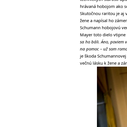
hrávaná hobojom ako s
Skutočnou raritou je a
žene a napísal ho zámer
Schumann hobojovú verzi
Mayer toto dielo vtipne 
sa ho báli. Áno, poviem 
na pomoc – už som roma
je škoda Schumannovej ab
večnú lásku k žene a z