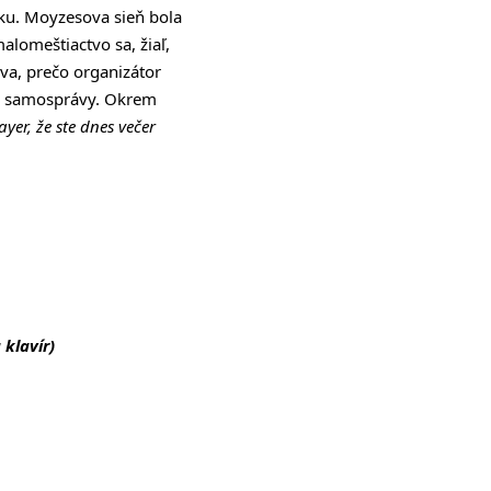
nku. Moyzesova sieň bola
alomeštiactvo sa, žiaľ,
áva, prečo organizátor
kej samosprávy. Okrem
er, že ste dnes večer
 klavír)