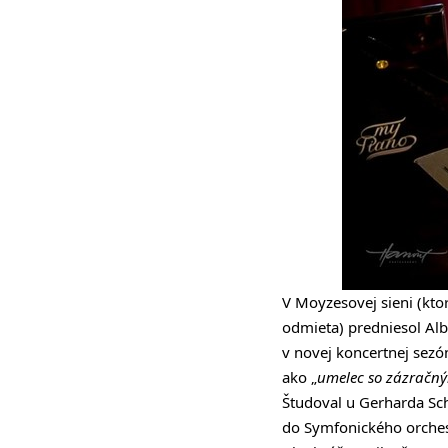
V Moyzesovej sieni (kt
odmieta) predniesol Alb
v novej koncertnej sez
ako „
umelec so zázračn
Študoval u Gerharda Sch
do Symfonického orches