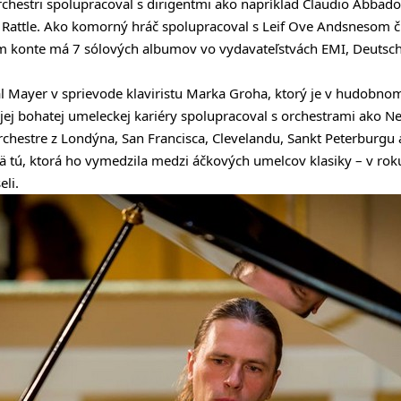
chestri spolupracoval s dirigentmi ako napríklad Claudio Abbad
on Rattle. Ako komorný hráč spolupracoval s Leif Ove Andsnesom
m konte má 7 sólových albumov vo vydavateľstvách EMI, Deut
al Mayer v sprievode klaviristu Marka Groha, ktorý je v hudobno
ej bohatej umeleckej kariéry spolupracoval s orchestrami ako N
rchestre z Londýna, San Francisca, Clevelandu, Sankt Peterburgu 
tú, ktorá ho vymedzila medzi áčkových umelcov klasiky – v rok
eli.