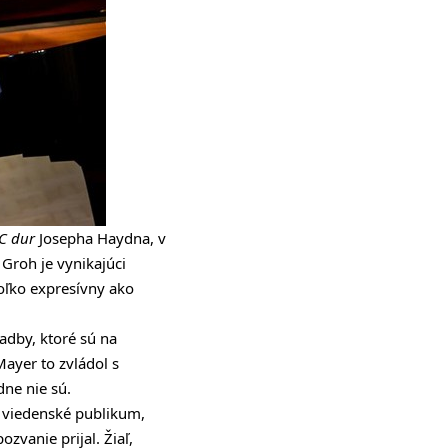
 C dur
Josepha Haydna, v
Groh je vynikajúci
toľko expresívny ako
adby, ktoré sú na
Mayer to zvládol s
dne nie sú.
j viedenské publikum,
zvanie prijal. Žiaľ,