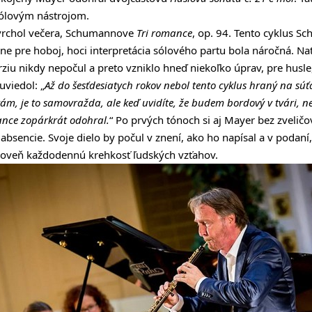
ólovým nástrojom.
j vrchol večera, Schumannove
Tri romance
, op. 94. Tento cyklus S
ne pre hoboj, hoci interpretácia sólového partu bola náročná. Na
u nikdy nepočul a preto vzniklo hneď niekoľko úprav, pre husle, 
uviedol: „
Až do šesťdesiatych rokov nebol tento cyklus hraný na súť
vám, je to samovražda, ale keď uvidíte, že budem bordový v tvári, 
nce zopárkrát odohral.
“ Po prvých tónoch si aj Mayer bez zvelič
sencie. Svoje dielo by počul v znení, ako ho napísal a v podaní, 
ároveň každodennú krehkosť ľudských vzťahov.