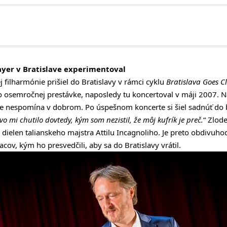
ayer v Bratislave experimentoval
j filharmónie prišiel do Bratislavy v rámci cyklu
Bratislava Goes Cl
o osemročnej prestávke, naposledy tu koncertoval v máji 2007. N
e nespomína v dobrom. Po úspešnom koncerte si šiel sadnúť do b
vo mi chutilo dovtedy, kým som nezistil, že môj kufrík je preč.
“ Zlod
 dielen talianskeho majstra Attilu Incagnoliho. Je preto obdivuh
acov, kým ho presvedčili, aby sa do Bratislavy vrátil.