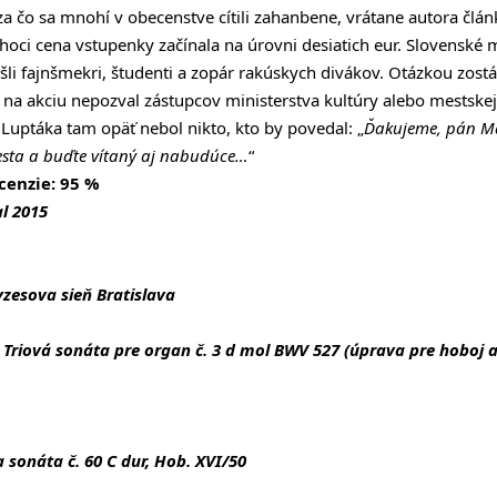
za čo sa mnohí v obecenstve cítili zahanbene, vrátane autora člá
, hoci cena vstupenky začínala na úrovni desiatich eur. Slovenské m
išli fajnšmekri, študenti a zopár rakúskych divákov. Otázkou zost
d na akciu nepozval zástupcov ministerstva kultúry alebo mests
fa Luptáka tam opäť nebol nikto, kto by povedal: „
Ďakujeme, pán May
esta a buďte vítaný aj nabudúce…
“
cenzie: 95 %
al 2015
zesova sieň Bratislava
Triová sonáta pre organ č. 3 d mol BWV 527 (úprava pre hoboj a
 sonáta č. 60 C dur, Hob. XVI/50