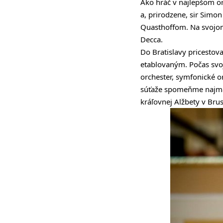
Ako hráč v najlepšom or
a, prirodzene, sir Sim
Quasthoffom. Na svojo
Decca.
Do Bratislavy pricestov
etablovaným. Počas svoj
orchester, symfonické o
súťaže spomeňme najmä 
kráľovnej Alžbety v Brus