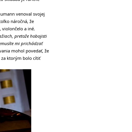
chumann venoval svojej
toľko náročná, že
violončelo a iné.
ažiach, pretože hobojisti
nemusíte mi prichádzať
ovania mohol povedať, že
za ktorým bolo cítiť