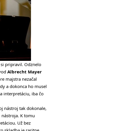
i pripravil. Odznelo
úvod
Albrecht Mayer
pre majstra nezačal
 vody a dokonca ho musel
 interpretáciu, iba čo
oj nástroj tak dokonale,
 nástroja. K tomu
retáciou. Už bez
to skladba je raritne