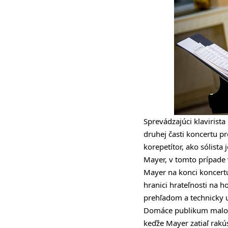
Sprevádzajúci klavirista
druhej časti koncertu p
korepetítor, ako sólista
Mayer, v tomto prípade 
Mayer na konci koncertu
hranici hrateľnosti na h
prehľadom a technicky u
Domáce publikum malo ni
keďže Mayer zatiaľ rakús