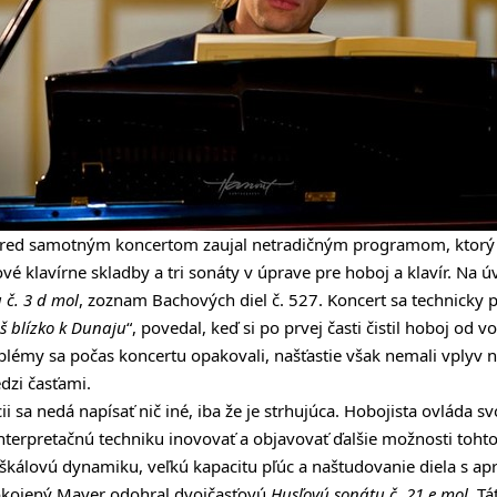
red samotným koncertom zaujal netradičným programom, ktorý s
lové klavírne skladby a tri sonáty v úprave pre hoboj a klavír. Na 
 č. 3 d mol
, zoznam Bachových diel č. 527. Koncert sa technicky 
iš blízko k Dunaju
“, povedal, keď si po prvej časti čistil hoboj od
blémy sa počas koncertu opakovali, našťastie však nemali vplyv na
dzi časťami.
i sa nedá napísať nič iné, iba že je strhujúca. Hobojista ovláda sv
terpretačnú techniku inovovať a objavovať ďalšie možnosti tohto
oškálovú dynamiku, veľkú kapacitu pľúc a naštudovanie diela s ap
pokojený Mayer odohral dvojčasťovú
Husľovú sonátu č. 21 e mol
. Tá