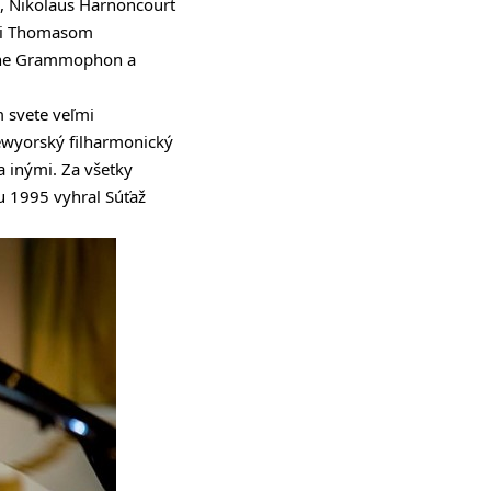
o, Nikolaus Harnoncourt
 či Thomasom
sche Grammophon a
m svete veľmi
ewyorský filharmonický
a inými. Za všetky
u 1995 vyhral Súťaž