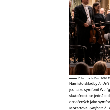
Filharmonie Brno 2020: De
Namísto skladby
Andělé
jedna ze symfonií Wolfg
skutečnosti se jedná o 
označených jako symfoni
Mozartova
Symfonie č. 