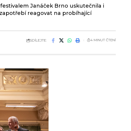
 festivalem Janáček Brno uskutečnila i
zapotřebí reagovat na probíhající
SDÍLEJTE:
4 MINUT ČTENÍ