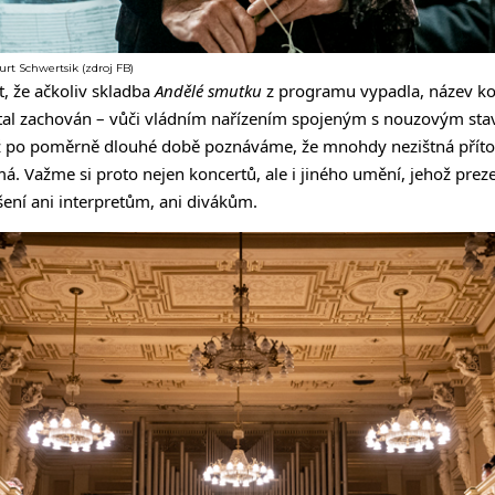
rt Schwertsik (zdroj FB)
t, že ačkoliv skladba
Andělé smutku
z programu vypadla, název k
stal zachován – vůči vládním nařízením spojeným s nouzovým st
tiž po poměrně dlouhé době poznáváme, že mnohdy nezištná příto
á. Važme si proto nejen koncertů, ale i jiného umění, jehož preze
šení ani interpretům, ani divákům.