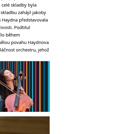
 celé skladby byla
ý skladbu zahájil jakoby
 Haydna představovala
vosti. Podtitul
dílo během
emnělou povahu Haydnova
áčnost orchestru, jehož