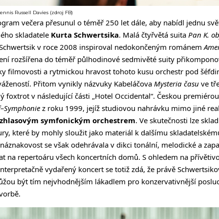
nnis Russell Davies (zdroj FB)
rogram večera přesunul o téměř 250 let dále, aby nabídl jednu sv
ného skladatele
Kurta Schwertsika
. Malá čtyřvětá suita
Pan K. ob
 Schwertsik v roce 2008 inspiroval nedokončeným románem
Amer
dení rozšířena do téměř půlhodinové sedmivěté suity přikompono
rvky filmovosti a rytmickou hravost tohoto kusu orchestr pod šéfd
vážeností. Přitom vynikly názvuky Kabeláčova
Mysteria času
ve tře
ný foxtrot v následující části „Hotel Occidental“. Českou premiéro
f–Symphonie
z roku 1999, jejíž studiovou nahrávku mimo jiné real
zhlasovým symfonickým orchestrem
. Ve skutečnosti lze skla
ury, které by mohly sloužit jako materiál k dalšímu skladatelském
náznakovost se však odehrávala v dikci tonální, melodické a zap
at na repertoáru všech koncertních domů. S ohledem na přívětiv
terpretačně vydařený koncert se totiž zdá, že právě Schwertsikovi
žou být tím nejvhodnějším lákadlem pro konzervativnější posluch
vorbě.