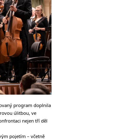
ánovaný program doplnila
rovou úlitbou, ve
frontaci nejen tří děl
ovým pojetím – včetně