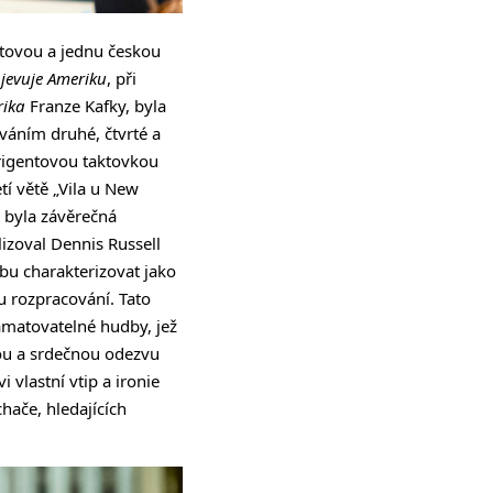
ětovou a jednu českou
jevuje Ameriku
, při
ika
Franze Kafky, byla
váním druhé, čtvrté a
irigentovou taktovkou
tí větě „Vila u New
u byla závěrečná
izoval Dennis Russell
dbu charakterizovat jako
u rozpracování. Tato
amatovatelné hudby, jež
ou a srdečnou odezvu
 vlastní vtip a ironie
ače, hledajících