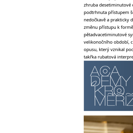
zhruba desetiminutové du
podtrhnuta přístupem š
nedočkavě a prakticky d
změnu přístupu k formě j
pětadvacetiminutové sy
velikonočního období, 
opusu, který vznikal po
takřka rubatová interpret