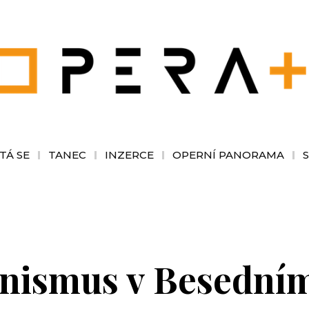
TÁ SE
TANEC
INZERCE
OPERNÍ PANORAMA
nismus v Besední