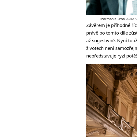
Filharmonie Brno 2020: Ku
Závěrem je příhodné říc
právě po tomto díle zů
až sugestivně. Nyní to
životech není samozřejm
nepředstavuje ryzí potě