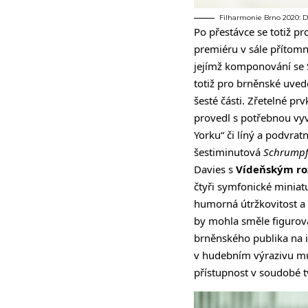
Filharmonie Brno 2020: De
Po přestávce se totiž p
premiéru v sále přítom
jejímž komponování se
totiž pro brněnské uve
šesté části. Zřetelné p
provedl s potřebnou vy
Yorku“ či líný a podvrat
šestiminutová
Schrump
Davies s
Vídeňským ro
čtyři symfonické miniat
humorná útržkovitost a 
by mohla směle figurov
brněnského publika na in
v hudebním výrazivu mů
přístupnost v soudobé t