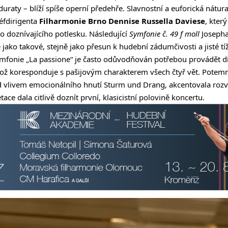
raty – blíží spíše operní předehře. Slavnostní a euforická nátura
éfdirigenta
Filharmonie Brno Dennise Russella Daviese
, kter
o doznívajícího potlesku. Následující
Symfonie č. 49 f moll
Josepha
ako takové, stejně jako přesun k hudební zádumčivosti a jisté tíži
mfonie „La passione“ je často odůvodňován potřebou provádět 
což koresponduje s pašijovým charakterem všech čtyř vět. Pot
d vlivem emocionálního hnutí Sturm und Drang, akcentovala rozvl
ace dala citlivě doznít první, klasicistní polovině koncertu.