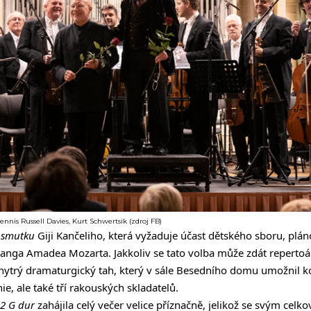
nnis Russell Davies, Kurt Schwertsik (zdroj FB)
 smutku
Giji Kančeliho, která vyžaduje účast dětského sboru, pl
anga Amadea Mozarta. Jakkoliv se tato volba může zdát repertoá
chytrý dramaturgický tah, který v sále Besedního domu umožnil kon
e, ale také tří rakouských skladatelů.
32 G
dur
zahájila celý večer velice příznačně, jelikož se svým celk