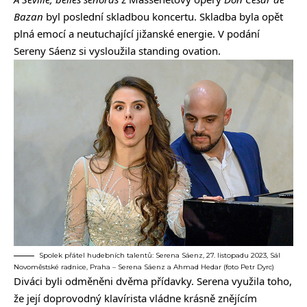
Bazan
byl poslední skladbou koncertu. Skladba byla opět
plná emocí a neutuchající jižanské energie. V podání
Sereny Sáenz si vysloužila standing ovation.
Spolek přátel hudebních talentů: Serena Sáenz, 27. listopadu 2023, Sál
Novoměstské radnice, Praha – Serena Sáenz a Ahmad Hedar (foto Petr Dyrc)
Diváci byli odměněni dvěma přídavky. Serena využila toho,
že její doprovodný klavírista vládne krásně znějícím