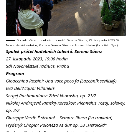
Spolek přátel hudebních talentů: Serena Sáenz, 27. listopadu 2023, Sál
Novoměstské radnice, Praha – Serena Sáenz a Ahmad Hedar (foto Petr Dyrc)
Spolek přátel hudebních talentů
:
Serena Sáenz
27. listopadu 2023, 19:00 hodin
Sál Novoměstské radnice, Praha
Program
Gioacchino Rossini: Una voce poco fa (Lazebník sevillský)
Eva Dell’Acqua: Villanelle
Sergej Rachmaninov: Zdes′ khorosho, op. 21/7
Nikolaj Andrejevič Rimskij-Korsakov: Plenivshis’ rozoj, solovey,
op. 2/2
Giuseppe Verdi: È strano!… Sempre libera (La traviata)
Fryderyk Chopin: Polonéza As dur op. 53 „Heroická“