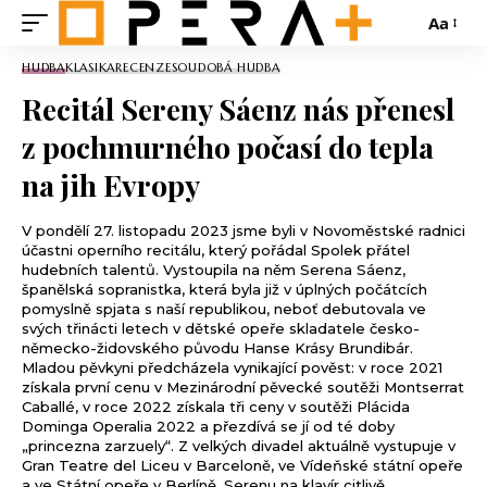
Aa
HUDBA
KLASIKA
RECENZE
SOUDOBÁ HUDBA
Recitál Sereny Sáenz nás přenesl
z pochmurného počasí do tepla
na jih Evropy
V pondělí 27. listopadu 2023 jsme byli v Novoměstské radnici
účastni operního recitálu, který pořádal Spolek přátel
hudebních talentů. Vystoupila na něm Serena Sáenz,
španělská sopranistka, která byla již v úplných počátcích
pomyslně spjata s naší republikou, neboť debutovala ve
svých třinácti letech v dětské opeře skladatele česko-
německo-židovského původu Hanse Krásy Brundibár.
Mladou pěvkyni předcházela vynikající pověst: v roce 2021
získala první cenu v Mezinárodní pěvecké soutěži Montserrat
Caballé, v roce 2022 získala tři ceny v soutěži Plácida
Dominga Operalia 2022 a přezdívá se jí od té doby
„princezna zarzuely“. Z velkých divadel aktuálně vystupuje v
Gran Teatre del Liceu v Barceloně, ve Vídeňské státní opeře
a ve Státní opeře v Berlíně. Serenu na klavír citlivě