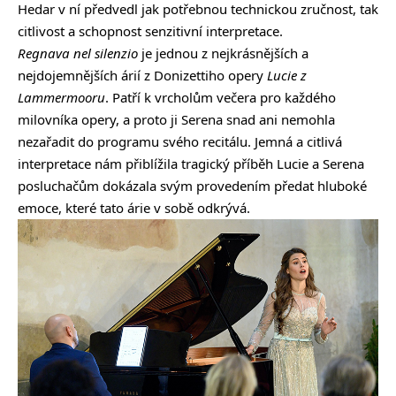
Hedar v ní předvedl jak potřebnou technickou zručnost, tak
citlivost a schopnost senzitivní interpretace.
Regnava nel silenzio
je jednou z nejkrásnějších a
nejdojemnějších árií z Donizettiho opery
Lucie z
Lammermooru
. Patří k vrcholům večera pro každého
milovníka opery, a proto ji Serena snad ani nemohla
nezařadit do programu svého recitálu. Jemná a citlivá
interpretace nám přiblížila tragický příběh Lucie a Serena
posluchačům dokázala svým provedením předat hluboké
emoce, které tato árie v sobě odkrývá.