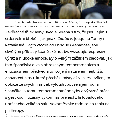
Spolek přátel hudebních talentů: Serena Sáenz, 27. listopadu 2023, Sál
Novoměstské radnice, Praha – Ahmad Hedar a Serena Sáenz (foto Petr Dyrc)
Závěrečné tři skladby uvedla Serena s tím, že jsou jejímu
srdci velmi blízké – jak jinak,
Cantares
Joaquína Turiny i
katalánská
Elegia eterna
od Enrique Granadose jsou
skvělými příklady španělské hudby, vyžadující expresivní
výraz a hluboké emoce. Bylo velkým zážitkem sledovat, jak
tato španělská diva s přirozeným temperamentem a
entuziasmem předvedla to, co je jí naturelem nejbližší.
Zabarvení hlasu, které přechází místy až v jakési kvílení, to
dokáže ze svých hlasivek vyloudit pouze a jen rodilá
Španělka! K tomu temperamentní pohyby a výrazná práce
s gestikou… úžasný výkon nás přenesl z listopadového
upršeného Velkého sálu Novoměstské radnice do tepla na
jih Evropy.
À Séville, belles señoras
z Massenetovy opery
Don César de