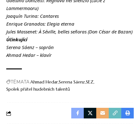
Gaetano Donizetti: Regnava nel silenzio (Lucie z
Lammermooru)
Joaquín Turina: Cantares
Enrique Granados: Elegia eterna
Jules Massenet: À Séville, belles señoras (Don César de Bazan)
Účinkující
Serena Sáenz – soprán
Ahmad Hedar – klavír
TÉMATA
Ahmad Hedar
Serena Sáenz
SEZ
Spolek přátel hudebních talentů