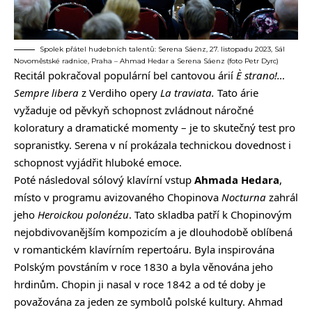
Spolek přátel hudebních talentů: Serena Sáenz, 27. listopadu 2023, Sál
Novoměstské radnice, Praha – Ahmad Hedar a Serena Sáenz (foto Petr Dyrc)
Recitál pokračoval populární bel cantovou árií
È strano!…
Sempre libera
z Verdiho opery
La traviata.
Tato árie
vyžaduje od pěvkyň schopnost zvládnout náročné
koloratury a dramatické momenty – je to skutečný test pro
sopranistky. Serena v ní prokázala technickou dovednost i
schopnost vyjádřit hluboké emoce.
Poté následoval sólový klavírní vstup
Ahmada Hedara
,
místo v programu avizovaného Chopinova
Nocturna
zahrál
jeho
Heroickou polonézu
. Tato skladba patří k Chopinovým
nejobdivovanějším kompozicím a je dlouhodobě oblíbená
v romantickém klavírním repertoáru. Byla inspirována
Polským povstáním v roce 1830 a byla věnována jeho
hrdinům. Chopin ji nasal v roce 1842 a od té doby je
považována za jeden ze symbolů polské kultury. Ahmad