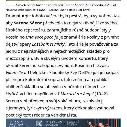
Spolek přátel hudebních talentů: Serena Sáenz, 27. listopadu 2023, Sál
Novoměstské radnice, Praha – Serena Sáenz (foto Petr Dyrc)
Dramaturgie tohoto večera byla pestrá, byla vytvořena tak,
aby
Serena Sáenz
předvedla to nejatraktivnější ze svého
širokého repertoáru, zahrnujícího různé hudební styly.
Rossiniho
Una voce poco fa
je známá árie Rosiny z prvního
dějství opery
Lazebník sevillský
. Tato árie je považována za
jednu z nejkrásnějších a nejtechničtějších skladeb pro
mezzosoprán. Byla skvělým úvodem koncertu, který
ukázal Sereninu schopnost vyjádřit Rosininu hravost.
Villanelle
od belgické skladatelky Evy Dell’Acqua je naopak
píseň pro koloraturní soprán, tato známá a u publika
oblíbená skladba se objevila i v několika filmech ze
čtyřicátých let, například v
I Married an Angel
(1942).
Serena v ní předvedla svůj vokální um, zazpívala ji
s jemným, lyrickým výrazem, který dokonale vystihoval
poetický text Frédérica van der Elsta.