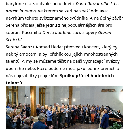
barytonem a zazpívali spolu duet z
Dona Giovanniho Là ci
darem la mano,
ve kterém se Zerlina snaží odolávat
návrhům tohoto světoznámého svůdníka. A na úplný závěr
Serena přidala ještě jednu z nejpopulárnějších árií pro
soprán, Pucciniho
O mio babbino caro
z opery
Gianni
Schicchi.
Serena Sáenz i Ahmad Hedar předvedli koncert, který byl
nabitý emocemi a byl přehlídkou jejich mnohostranných
talentů. A my se můžeme těšit na další vycházející hvězdy
operního nebe, které budeme moci jako jedni z prvních u
nás objevit díky projektům
Spolku přátel hudebních
talentů
.