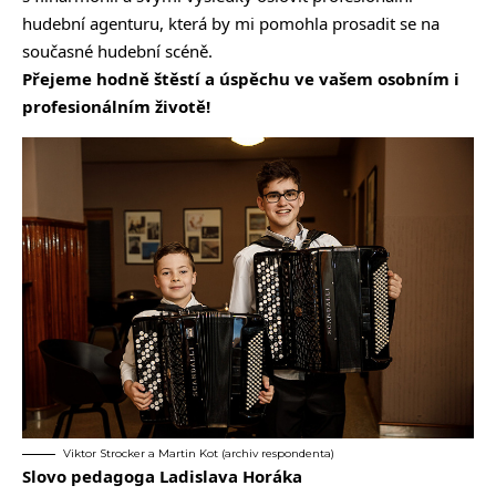
hudební agenturu, která by mi pomohla prosadit se na
současné hudební scéně.
Přejeme hodně štěstí a úspěchu ve vašem osobním i
profesionálním životě!
Viktor Strocker a Martin Kot (archiv respondenta)
Slovo pedagoga Ladislava Horáka