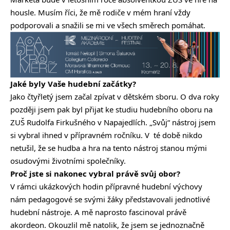
housle. Musím říci, že mě rodiče v mém hraní vždy
podporovali a snažili se mi ve všech směrech pomáhat.
Jaké byly Vaše hudební začátky?
Jako čtyřletý jsem začal zpívat v dětském sboru. O dva roky
později jsem pak byl přijat ke studiu hudebního oboru na
ZUŠ Rudolfa Firkušného v Napajedlích. „Svůj“ nástroj jsem
si vybral ihned v přípravném ročníku. V té době nikdo
netušil, že se hudba a hra na tento nástroj stanou mými
osudovými životními společníky.
Proč jste si nakonec vybral právě svůj obor?
V rámci ukázkových hodin přípravné hudební výchovy
nám pedagogové se svými žáky představovali jednotlivé
hudební nástroje. A mě naprosto fascinoval právě
akordeon. Okouzlil mě natolik, že jsem se jednoznačně