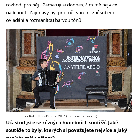
rozhodl pro něj. Pamatuji si dodnes, čím mě nejvíce
nadchnul. Zajímavý byl pro mě tvarem, způsobem
ovládání a rozmanitou barvou tónů.
Martin Kot – Castelfidardo 2017 (archiv respondenta)
Účastnil jste se různých hudebních soutěží. Jaké
soutěže to byly, kterých si považujete nejvíce a jaký
pro Vás měly přínos?