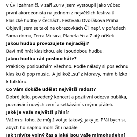
v ČR i zahraničí. V září 2019 jsem vystoupil jako vůbec
první akordeonista na jednom z největších festivalů
klasické hudby v Čechách, Festivalu Dvořákova Praha.
Objevil jsem se také na obrazovkách ČT např. v pořadech
Sama doma, Terra Musica, Planeta Yo a Zlatý oříšek.
Jakou hudbu provozujete nejraději?
Baví mě hrát klasickou, ale i soudobou hudbu.
Jakou hudbu rád posloucháte?
Prakticky poslouchám všechno. Podle nálady si poslechnu
klasiku či pop music. A jelikož „su“ z Moravy, mám blízko i
k folklóru.
Co Vám dokáže udělat největší radost?
Dobré jídlo, povedený koncert a pozitivní odezva publika,
poznávání nových zemí a setkávání s mými přáteli.
Jaké je Vaše největší přání?
Vážím si toho, že můj život je takový, jaký je. Přál bych si,
abych ho naplno mohl žít i nadále.
Jak trávíte volný čas a jaké jsou Vaše mimohudební