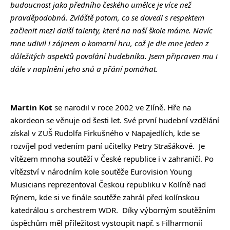
budoucnost jako předního českého umělce je více než
pravděpodobná. Zvláště potom, co se dovedl s respektem
začlenit mezi další talenty, které na naší škole máme. Navíc
mne udivil i zájmem o komorní hru, což je dle mne jeden z
důležitých aspektů povolání hudebníka. Jsem připraven mu i
dále v naplnění jeho snů a přání pomáhat.
Martin Kot
se narodil v roce 2002 ve Zlíně. Hře na
akordeon se věnuje od šesti let. Své první hudební vzdělání
získal v ZUŠ Rudolfa Firkušného v Napajedlích, kde se
rozvíjel pod vedením paní učitelky Petry Strašákové. Je
vítězem mnoha soutěží v České republice i v zahraničí. Po
vítězství v národním kole soutěže Eurovision Young
Musicians reprezentoval Českou republiku v Kolíně nad
Rýnem, kde si ve finále soutěže zahrál před kolínskou
katedrálou s orchestrem WDR. Díky výborným soutěžním
úspěchům měl příležitost vystoupit např. s Filharmonií