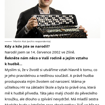
Martin Kot (archiv respondenta)
Kdy a kde jste se narodil?
Narodil jsem se 14. července 2002 ve Zlíně.
Řekněte nám něco o Vaší rodině a jejím vztahu
k hudbě…
Myslím si, že v životě si utváříme vztah hlavně k tomu, co
je jeho pravidelnou a nedílnou součástí. A právě hudba
prostupovala mým životem od narození. Máma je
učitelkou HV na základní škole a byla to právě ona, která
mě k hudbě přivedla. Táta jako malý chodil do pěveckého
kroužku, ale dlouho u zpívání nevydržel. Má mladší sestra
Markéta bude v letošním roce absolventkou ZUŠ ve hře na