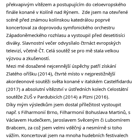
překvapivým vítězem a postupujícím do celoevropského
finále konané v Kolíně nad Rýnem. Zde jsem na otevřené
scéně před známou kolínskou katedrálou poprvé
koncertoval za doprovodu symfonického orchestru
Západoněmeckého rozhlasu a vystoupil před desetitisíci
diváky. Slavnostní večer odvysílalo čtrnáct evropských
televizí, včetně ČT. Celá soutěž se pro mě stala velkou
výzvou a zkušeností.
Mezi mé dosažené nejcennější úspěchy patří získání
Zlatého oříšku (2014), čtvrté místo v nejprestižnější
akordeonové soutěži světa konané v italském Castelfidardu
(2017) a absolutní vítězství v ústředních kolech Celostátní
soutěže ZUŠ v Pardubicích (2014) a Plzni (2016).
Díky mým výsledkům jsem dostal příležitost vystoupit
např. s Filharmonií Brno, Filharmonií Bohuslava Martinů, s
Václavem Hudečkem, Jaroslavem Svěceným či Lubomírem
Brabcem, za což jsem velmi vděčný a nesmírně si toho
vážím. Koncertoval jsem na mnoha hudebních festivalech