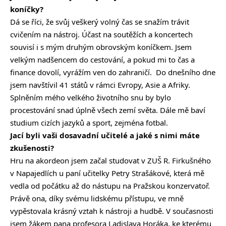
koníčky?
Dá se říci, že svůj veškerý volný čas se snažím trávit
cvičením na nástroj. Účast na soutěžích a koncertech
souvisí i s mým druhým obrovským koníčkem. Jsem
velkým nadšencem do cestování, a pokud mi to čas a
finance dovolí, vyrážím ven do zahraničí. Do dnešního dne
jsem navštívil 41 států v rámci Evropy, Asie a Afriky.
Splněním mého velkého životního snu by bylo
procestování snad úplně všech zemí světa. Dále mě baví
studium cizích jazyků a sport, zejména fotbal.
Jací byli vaši dosavadní učitelé a jaké s nimi máte
zkušenosti?
Hru na akordeon jsem začal studovat v ZUŠ R. Firkušného
v Napajedlích u paní učitelky Petry Strašákové, která mě
vedla od počátku až do nástupu na Pražskou konzervatoř.
Právě ona, díky svému lidskému přístupu, ve mně
vypěstovala krásný vztah k nástroji a hudbě. V současnosti
jsem žákem pana profesora Ladislava Horáka, ke kterému