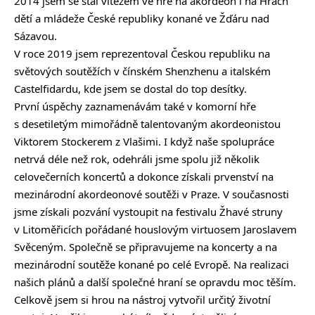
2014 jsem se stal vítězem ve hře na akordeon i na Hrách
dětí a mládeže České republiky konané ve Žďáru nad
Sázavou.
V roce 2019 jsem reprezentoval Českou republiku na
světových soutěžích v čínském Shenzhenu a italském
Castelfidardu, kde jsem se dostal do top desítky.
První úspěchy zaznamenávám také v komorní hře
s desetiletým mimořádně talentovaným akordeonistou
Viktorem Stockerem z Vlašimi. I když naše spolupráce
netrvá déle než rok, odehráli jsme spolu již několik
celovečerních koncertů a dokonce získali prvenství na
mezinárodní akordeonové soutěži v Praze. V současnosti
jsme získali pozvání vystoupit na festivalu Žhavé struny
v Litoměřicích pořádané houslovým virtuosem Jaroslavem
Svěceným. Společně se připravujeme na koncerty a na
mezinárodní soutěže konané po celé Evropě. Na realizaci
našich plánů a další společné hraní se opravdu moc těším.
Celkově jsem si hrou na nástroj vytvořil určitý životní