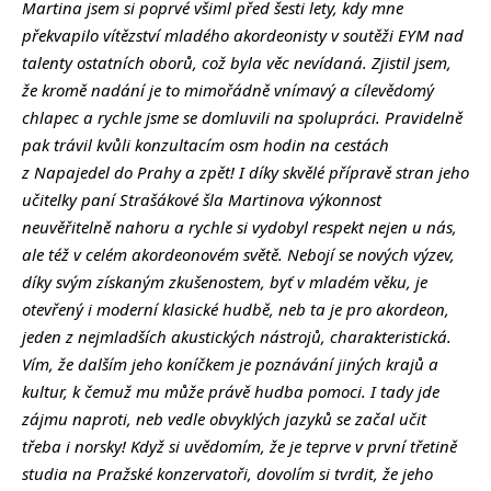
Martina jsem si poprvé všiml před šesti lety, kdy mne
překvapilo vítězství mladého akordeonisty v soutěži EYM nad
talenty ostatních oborů, což byla věc nevídaná. Zjistil jsem,
že kromě nadání je to mimořádně vnímavý a cílevědomý
chlapec a rychle jsme se domluvili na spolupráci. Pravidelně
pak trávil kvůli konzultacím osm hodin na cestách
z Napajedel do Prahy a zpět! I díky skvělé přípravě stran jeho
učitelky paní Strašákové šla Martinova výkonnost
neuvěřitelně nahoru a rychle si vydobyl respekt nejen u nás,
ale též v celém akordeonovém světě. Nebojí se nových výzev,
díky svým získaným zkušenostem, byť v mladém věku, je
otevřený i moderní klasické hudbě, neb ta je pro akordeon,
jeden z nejmladších akustických nástrojů, charakteristická.
Vím, že dalším jeho koníčkem je poznávání jiných krajů a
kultur, k čemuž mu může právě hudba pomoci. I tady jde
zájmu naproti, neb vedle obvyklých jazyků se začal učit
třeba i norsky! Když si uvědomím, že je teprve v první třetině
studia na Pražské konzervatoři, dovolím si tvrdit, že jeho