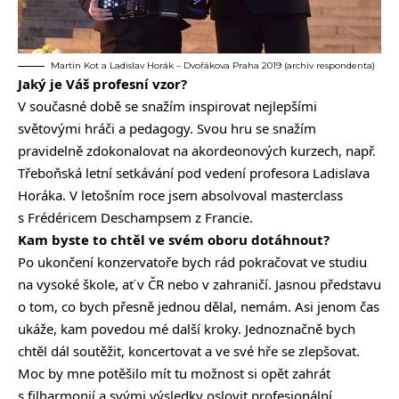
Martin Kot a Ladislav Horák – Dvořákova Praha 2019 (archiv respondenta)
Jaký je Váš profesní vzor?
V současné době se snažím inspirovat nejlepšími
světovými hráči a pedagogy. Svou hru se snažím
pravidelně zdokonalovat na akordeonových kurzech, např.
Třeboňská letní setkávání pod vedení profesora Ladislava
Horáka. V letošním roce jsem absolvoval masterclass
s Frédéricem Deschampsem z Francie.
Kam byste to chtěl ve svém oboru dotáhnout?
Po ukončení konzervatoře bych rád pokračovat ve studiu
na vysoké škole, ať v ČR nebo v zahraničí. Jasnou představu
o tom, co bych přesně jednou dělal, nemám. Asi jenom čas
ukáže, kam povedou mé další kroky. Jednoznačně bych
chtěl dál soutěžit, koncertovat a ve své hře se zlepšovat.
Moc by mne potěšilo mít tu možnost si opět zahrát
s filharmonií a svými výsledky oslovit profesionální