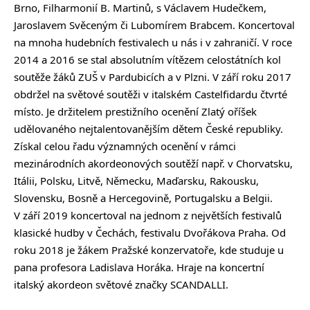
Brno, Filharmonií B. Martinů, s Václavem Hudečkem,
Jaroslavem Svěceným či Lubomírem Brabcem. Koncertoval
na mnoha hudebních festivalech u nás i v zahraničí. V roce
2014 a 2016 se stal absolutním vítězem celostátních kol
soutěže žáků ZUŠ v Pardubicích a v Plzni. V září roku 2017
obdržel na světové soutěži v italském Castelfidardu čtvrté
místo. Je držitelem prestižního ocenění Zlatý oříšek
udělovaného nejtalentovanějším dětem České republiky.
Získal celou řadu významných ocenění v rámci
mezinárodních akordeonových soutěží např. v Chorvatsku,
Itálii, Polsku, Litvě, Německu, Maďarsku, Rakousku,
Slovensku, Bosně a Hercegovině, Portugalsku a Belgii.
V září 2019 koncertoval na jednom z největších festivalů
klasické hudby v Čechách, festivalu Dvořákova Praha. Od
roku 2018 je žákem Pražské konzervatoře, kde studuje u
pana profesora Ladislava Horáka. Hraje na koncertní
italský akordeon světové značky SCANDALLI.