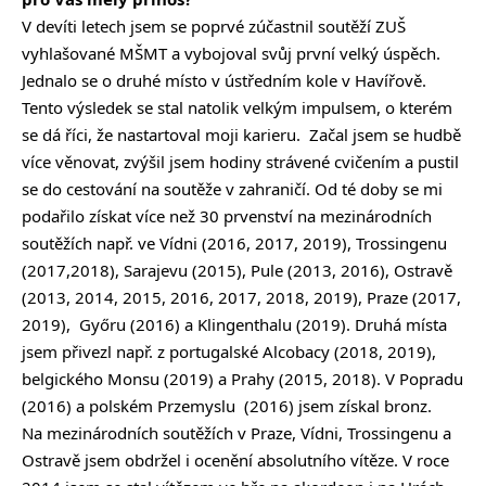
V devíti letech jsem se poprvé zúčastnil soutěží ZUŠ
vyhlašované MŠMT a vybojoval svůj první velký úspěch.
Jednalo se o druhé místo v ústředním kole v Havířově.
Tento výsledek se stal natolik velkým impulsem, o kterém
se dá říci, že nastartoval moji karieru. Začal jsem se hudbě
více věnovat, zvýšil jsem hodiny strávené cvičením a pustil
se do cestování na soutěže v zahraničí. Od té doby se mi
podařilo získat více než 30 prvenství na mezinárodních
soutěžích např. ve Vídni (2016, 2017, 2019), Trossingenu
(2017,2018), Sarajevu (2015), Pule (2013, 2016), Ostravě
(2013, 2014, 2015, 2016, 2017, 2018, 2019), Praze (2017,
2019), Győru (2016) a Klingenthalu (2019). Druhá místa
jsem přivezl např. z portugalské Alcobacy (2018, 2019),
belgického Monsu (2019) a Prahy (2015, 2018). V Popradu
(2016) a polském Przemyslu (2016) jsem získal bronz.
Na mezinárodních soutěžích v Praze, Vídni, Trossingenu a
Ostravě jsem obdržel i ocenění absolutního vítěze. V roce