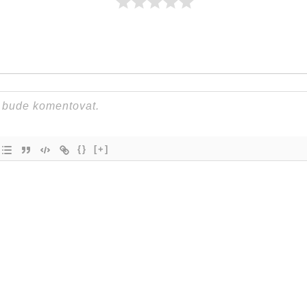
{}
[+]