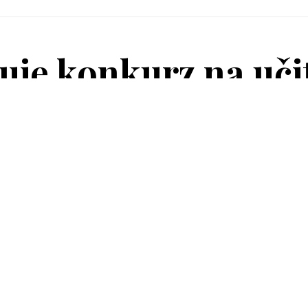
uje konkurz na uči
lecká škola Vitae na Praze 11 hledá učitele 
í výuku dětí.
ostředí menší školy, podporu rozvoje a prostor pro nápady v inov