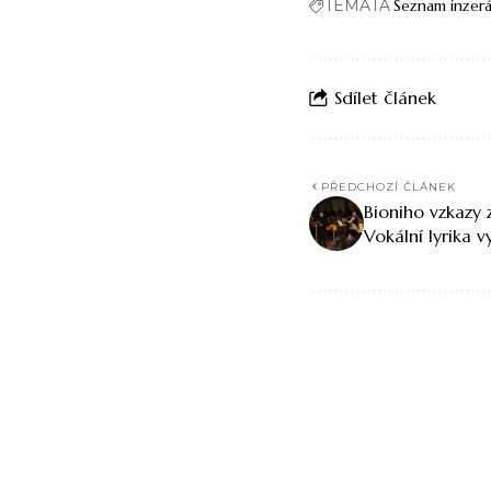
TÉMATA
Seznam inzer
Sdílet článek
PŘEDCHOZÍ ČLÁNEK
Bioniho vzkazy 
Vokální lyrika 