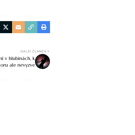
DALŠÍ ČLÁNEK
í v hlubinách, k
noru ale nevyzve