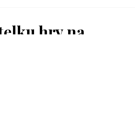
telku hry na
SDÍLEJTE:
2 MINUT ČTENÍ
hry na saxofon
ativní koncepci.