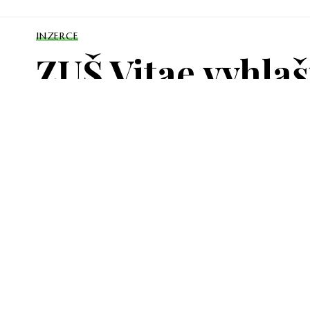
INZERCE
ZUŠ Vitae vyhlaš
saxofon
PUBLIKOVÁNO 10/06/2026
Inovativní umě
pro individuáln
Nabízíme přátelské pr