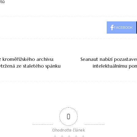
átů
FACEBOOK
z kroměřížského archivu:
Seanaut nabízí pozastaven
vytržená ze staletého spánku
intelektuálnímu po
0
Ohodnoťte článek