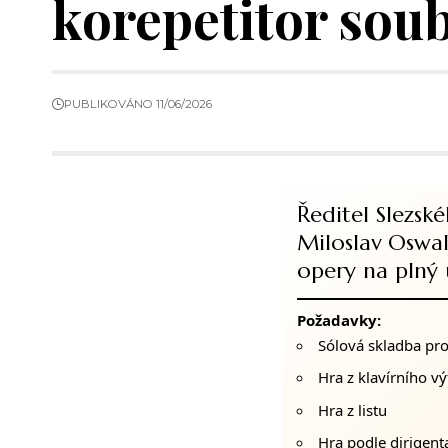
korepetitor sou
PUBLIKOVÁNO 11/06/2026
Ředitel Slezsk
Miloslav Oswal
opery na plný
Požadavky:
Sólová skladba pro 
Hra z klavírního v
Hra z listu
Hra podle dirigent