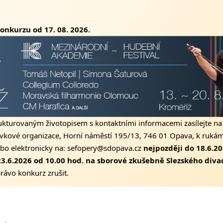
onkurzu od 17. 08. 2026.
rukturovaným životopisem s kontaktními informacemi zasílejte na
ěvkové organizace, Horní náměstí 195/13, 746 01 Opava, k rukám 
bo elektronicky na:
sefopery@sdopava.cz
nejpozději do 18.6.20
3.6.2026 od 10.00 hod. na sborové zkušebně Slezského diva
právo konkurz zrušit.