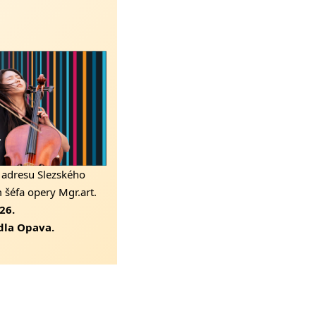
 adresu Slezského
šéfa opery Mgr.art.
26.
dla Opava.