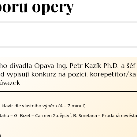
boru opery
ého divadla Opava Ing. Petr Kazík Ph.D. a šéf
d vypisují konkurz na pozici: korepetitor/k
 úvazek
klavír dle vlastního výběru (4 – 7 minut)
ýtahu – G. Bizet – Carmen 2.dějství, B. Smetana – Prodaná nevěsta
a