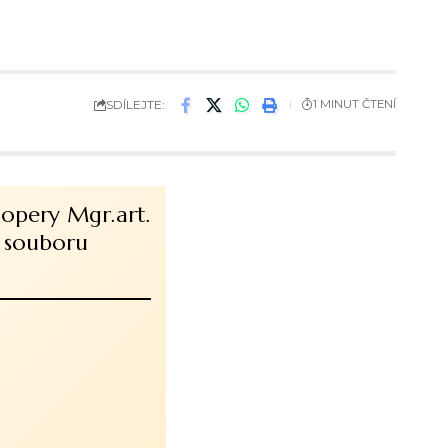
SDÍLEJTE:
1 MINUT ČTENÍ
 opery Mgr.art.
a souboru