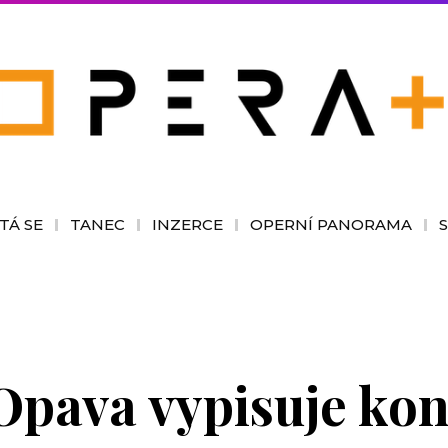
TÁ SE
TANEC
INZERCE
OPERNÍ PANORAMA
Opava vypisuje kon