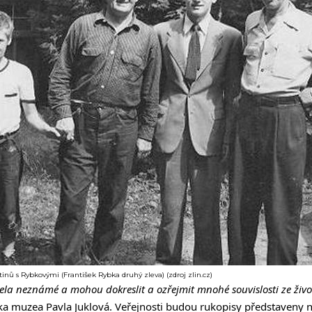
inů s Rybkovými (František Rybka druhý zleva) (zdroj zlin.cz)
cela neznámé a mohou dokreslit a ozřejmit mnohé souvislosti ze živ
ka muzea Pavla Juklová. Veřejnosti budou rukopisy představeny 