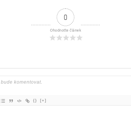
0
Ohodnoťte článek
{}
[+]