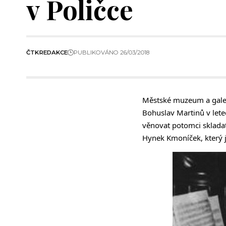
v Poličce
ČTK
REDAKCE
PUBLIKOVÁNO 26/03/2018
Městské muzeum a galeri
Bohuslav Martinů v lete
věnovat potomci skladate
Hynek Kmoníček, který 