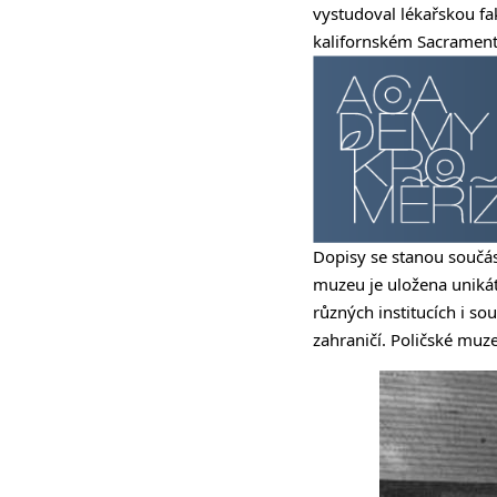
vystudoval lékařskou fak
kalifornském Sacrament
Dopisy se stanou součá
muzeu je uložena unikát
různých institucích i so
zahraničí. Poličské mu