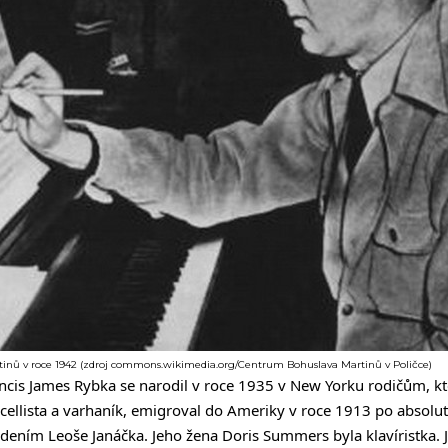
tinů v roce 1942 (zdroj commons.wikimedia.org/Centrum Bohuslava Martinů v Poličce)
ncis James Rybka se narodil v roce 1935 v New Yorku rodičům, kte
ncellista a varhaník, emigroval do Ameriky v roce 1913 po absolu
dením Leoše Janáčka. Jeho žena Doris Summers byla klavíristka. J