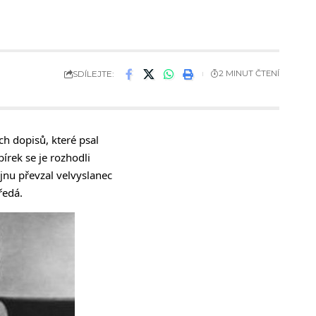
SDÍLEJTE:
2 MINUT ČTENÍ
h dopisů, které psal
írek se je rozhodli
íjnu převzal velvyslanec
ředá.