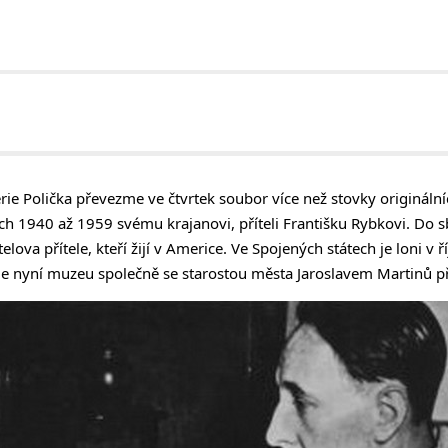
e Polička převezme ve čtvrtek soubor více než stovky originálníc
ch 1940 až 1959 svému krajanovi, příteli Františku Rybkovi. Do sb
lova přítele, kteří žijí v Americe. Ve Spojených státech je loni v ř
je nyní muzeu společně se starostou města Jaroslavem Martinů p