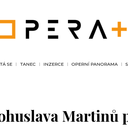
TÁ SE
TANEC
INZERCE
OPERNÍ PANORAMA
ohuslava Martinů 