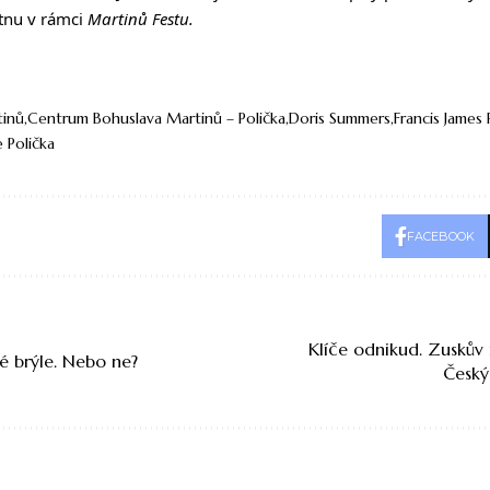
ětnu v rámci
Martinů Festu.
tinů
Centrum Bohuslava Martinů – Polička
Doris Summers
Francis James
 Polička
FACEBOOK
Klíče odnikud. Zuskův 
 brýle. Nebo ne?
Český