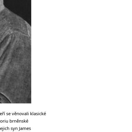
ří se věnovali klasické
toriu brněnské
ejich syn James