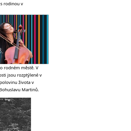
 s rodinou v
eho rodném městě. V
sti jsou rozptýlené v
polovinu života v
 Bohuslavu Martinů.