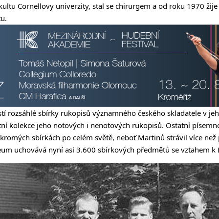
ultu Cornellovy univerzity, stal se chirurgem a od roku 1970 žije
u.
stí rozsáhlé sbírky rukopisů významného českého skladatele v j
ní kolekce jeho notových i nenotových rukopisů. Ostatní písemno
ukromých sbírkách po celém světě, neboť Martinů strávil více než 
zeum uchovává nyní asi 3.600 sbírkových předmětů se vztahem k