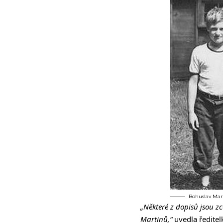
Bohuslav Mart
„Některé z dopisů jsou z
Martinů,“
uvedla ředitel