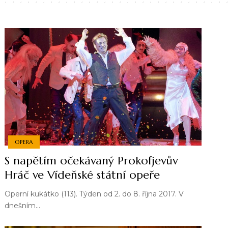
OPERA
S napětím očekávaný Prokofjevův
Hráč ve Vídeňské státní opeře
Operní kukátko (113). Týden od 2. do 8. října 2017. V
dnešním…