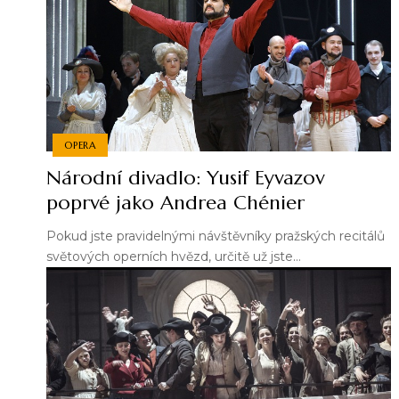
OPERA
Národní divadlo: Yusif Eyvazov
poprvé jako Andrea Chénier
Pokud jste pravidelnými návštěvníky pražských recitálů
světových operních hvězd, určitě už jste…