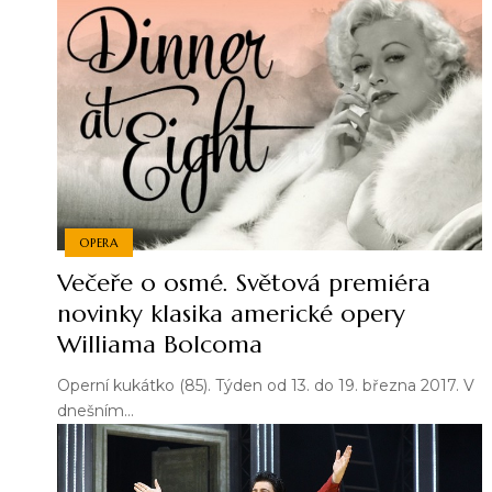
OPERA
Večeře o osmé. Světová premiéra
novinky klasika americké opery
Williama Bolcoma
Operní kukátko (85). Týden od 13. do 19. března 2017. V
dnešním…