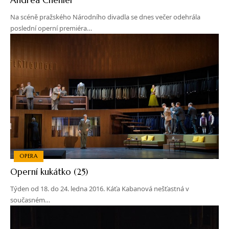
Na scéně pražského Národního divadla se dnes večer odehrála
poslední operní premiéra…
OPERA
Operní kukátko (25)
Týden od 18. do 24. ledna 2016. Káťa Kabanová nešťastná v
současném…