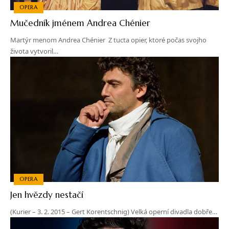
OPERA
Mučedník jménem Andrea Chénier
Martýr menom Andrea Chénier Z tucta opier, ktoré počas svojho
života vytvoril…
OPERA
Jen hvězdy nestačí
(Kurier – 3. 2. 2015 – Gert Korentschnig) Velká operní divadla dobře…