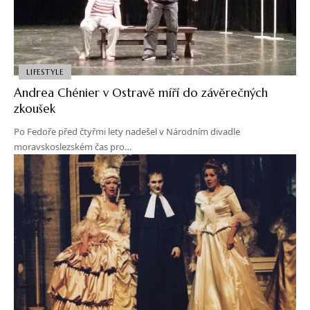
LIFESTYLE
Andrea Chénier v Ostravě míří do závěrečných
zkoušek
Po Fedoře před čtyřmi lety nadešel v Národním divadle
moravskoslezském čas pro…