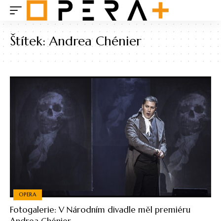
Štítek:
Andrea Chénier
OPERA
Fotogalerie: V Národním divadle měl premiéru
Andrea Chénier