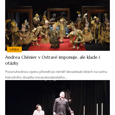
OPERA
Andrea Chénier v Ostravě imponuje, ale klade i
otázky
Pozoruhodnou operu přivedli po téměř devadesáti letech na scénu
Národního divadla moravskoslezského…