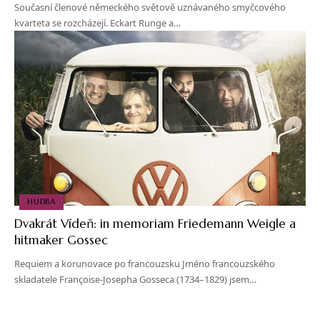
Současní členové německého světově uznávaného smyčcového
kvarteta se rozcházejí. Eckart Runge a…
HUDBA
Dvakrát Vídeň: in memoriam Friedemann Weigle a
hitmaker Gossec
Requiem a korunovace po francouzsku Jméno francouzského
skladatele Françoise-Josepha Gosseca (1734–1829) jsem…