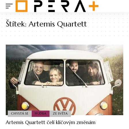
Štítek:
Artemis Quartett
CHYSTÁ SE
HUDBA
ZE SVĚTA
Artemis Quartett čelí klíčovým změnám