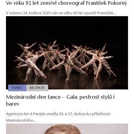
Ve věku 92 let zemřel choreograf František Pokorný
V sobotu 24. května 2025 nás ve věku 92 let opustil František…
TANEC
RECENZE
Mezinárodní den tance – Gala: pestrost stylů i
barev
Agentura Art 4 People uvedla 26. a 27. dubna ku příležitosti
Mezinárodního…