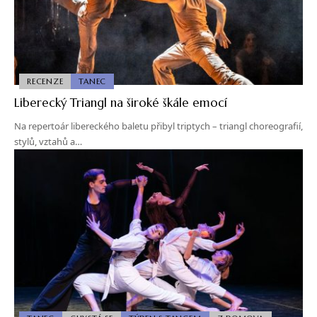
RECENZE
TANEC
Liberecký Triangl na široké škále emocí
Na repertoár libereckého baletu přibyl triptych – triangl choreografií,
stylů, vztahů a…