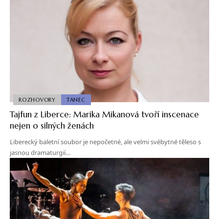
ROZHOVORY
TANEC
Tajfun z Liberce: Marika Mikanová tvoří inscenace
nejen o silných ženách
Liberecký baletní soubor je nepočetné, ale velmi svébytné těleso s
jasnou dramaturgií…