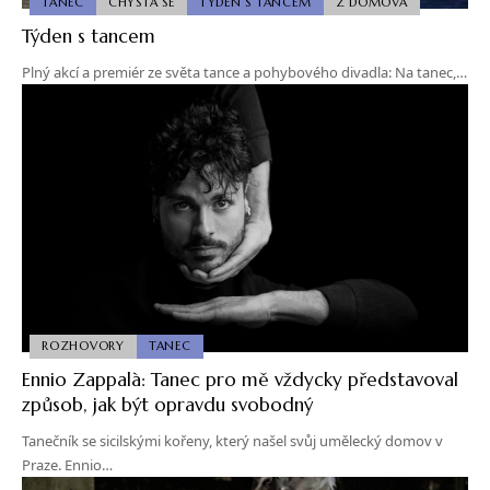
TANEC
CHYSTÁ SE
TÝDEN S TANCEM
Z DOMOVA
Týden s tancem
Plný akcí a premiér ze světa tance a pohybového divadla: Na tanec,…
ROZHOVORY
TANEC
Ennio Zappalà: Tanec pro mě vždycky představoval
způsob, jak být opravdu svobodný
Tanečník se sicilskými kořeny, který našel svůj umělecký domov v
Praze. Ennio…