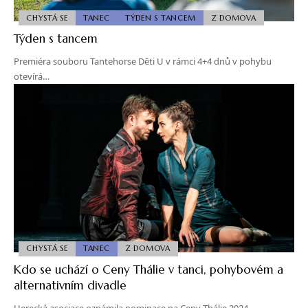
CHYSTÁ SE
TANEC
TÝDEN S TANCEM
Z DOMOVA
Týden s tancem
Premiéra souboru Tantehorse Děti U v rámci 4+4 dnů v pohybu
otevírá…
CHYSTÁ SE
TANEC
Z DOMOVA
Kdo se uchází o Ceny Thálie v tanci, pohybovém a
alternativním divadle
Herecká asociace oznámila nominace na Ceny Thálie 2024.