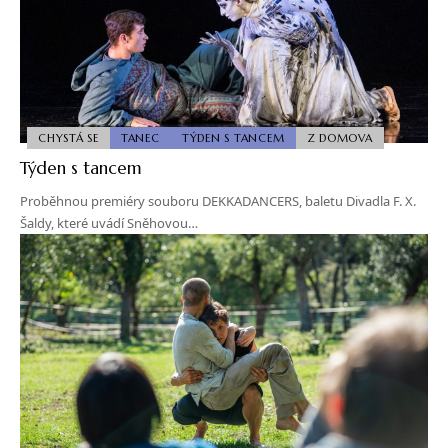
CHYSTÁ SE
TANEC
TÝDEN S TANCEM
Z DOMOVA
Týden s tancem
Proběhnou premiéry souboru DEKKADANCERS, baletu Divadla F. X.
Šaldy, které uvádí Sněhovou…