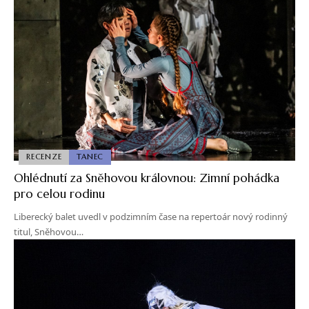
RECENZE
TANEC
Ohlédnutí za Sněhovou královnou: Zimní pohádka
pro celou rodinu
Liberecký balet uvedl v podzimním čase na repertoár nový rodinný
titul, Sněhovou…