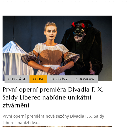
CHYSTÁ SE
OPERA
PR ZPRÁVY
Z DOMOVA
První operní premiéra Divadla F. X.
Šaldy Liberec nabídne unikátní
ztvárnění
První operní premiéra nové sezóny Divadla F. X. Šaldy
Liberec nabízí dva…