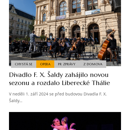
CHYSTÁ SE
OPERA
PR ZPRÁVY
Z DOMOVA
Divadlo F. X. Šaldy zahájilo novou
sezonu a rozdalo Liberecké Thálie
V neděli 1. září 2024 se před budovou Divadla F. X.
Šaldy…