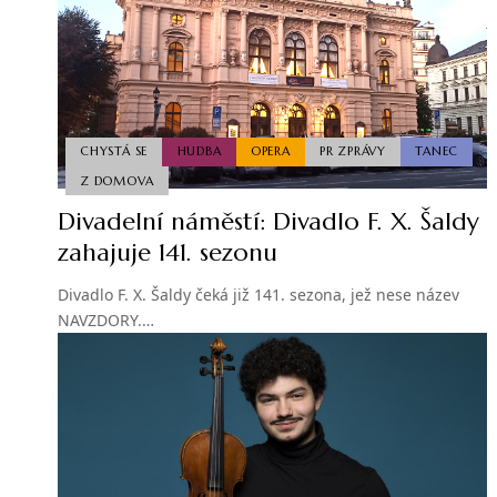
CHYSTÁ SE
HUDBA
OPERA
PR ZPRÁVY
TANEC
Z DOMOVA
Divadelní náměstí: Divadlo F. X. Šaldy
zahajuje 141. sezonu
Divadlo F. X. Šaldy čeká již 141. sezona, jež nese název
NAVZDORY.…