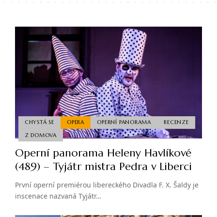
CHYSTÁ SE
OPERA
OPERNÍ PANORAMA
RECENZE
Z DOMOVA
Operní panorama Heleny Havlíkové
(489) – Tyjátr mistra Pedra v Liberci
První operní premiérou libereckého Divadla F. X. Šaldy je
inscenace nazvaná Tyjátr…