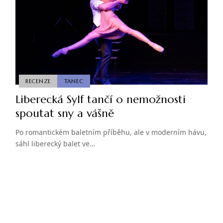
RECENZE
TANEC
Liberecká Sylf tančí o nemožnosti
spoutat sny a vášně
Po romantickém baletním příběhu, ale v moderním hávu,
sáhl liberecký balet ve…