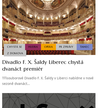
CHYSTÁ SE
HUDBA
OPERA
PR ZPRÁVY
TANEC
Z DOMOVA
Divadlo F. X. Šaldy Liberec chystá
dvanáct premiér
Třísouborové Divadlo F. X. Šaldy v Liberci nabídne v nové
sezoně dvanáct…