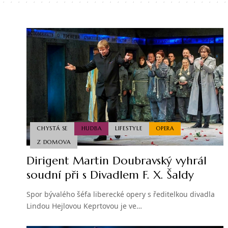
CHYSTÁ SE
HUDBA
LIFESTYLE
OPERA
Z DOMOVA
Dirigent Martin Doubravský vyhrál
soudní při s Divadlem F. X. Šaldy
Spor bývalého šéfa liberecké opery s ředitelkou divadla
Lindou Hejlovou Keprtovou je ve…