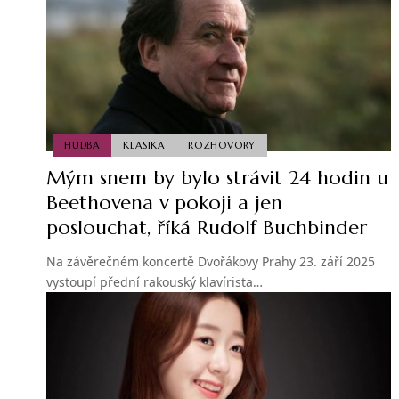
HUDBA
KLASIKA
ROZHOVORY
Mým snem by bylo strávit 24 hodin u
Beethovena v pokoji a jen
poslouchat, říká Rudolf Buchbinder
Na závěrečném koncertě Dvořákovy Prahy 23. září 2025
vystoupí přední rakouský klavírista…