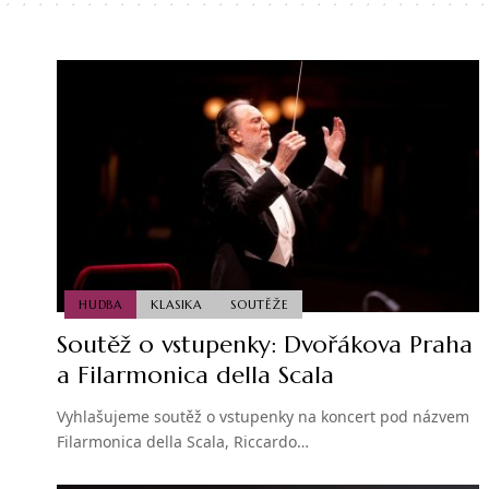
HUDBA
KLASIKA
SOUTĚŽE
Soutěž o vstupenky: Dvořákova Praha
a Filarmonica della Scala
Vyhlašujeme soutěž o vstupenky na koncert pod názvem
Filarmonica della Scala, Riccardo…