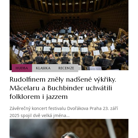
HUDBA
KLASIKA
RECENZE
Rudolfinem zněly nadšené výkřiky.
Măcelaru a Buchbinder uchvátili
folklorem i jazzem
Závěrečný koncert festivalu Dvořákova Praha 23. září
2025 spojil dvě velká jména…