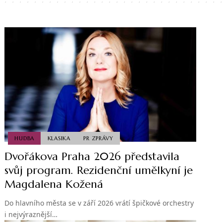
HUDBA
KLASIKA
PR ZPRÁVY
Dvořákova Praha 2026 představila
svůj program. Rezidenční umělkyní je
Magdalena Kožená
Do hlavního města se v září 2026 vrátí špičkové orchestry
i nejvýraznější…