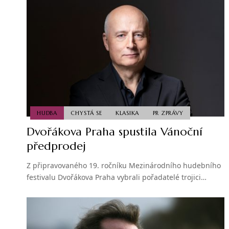
HUDBA
CHYSTÁ SE
KLASIKA
PR ZPRÁVY
Dvořákova Praha spustila Vánoční
předprodej
Z připravovaného 19. ročníku Mezinárodního hudebního
festivalu Dvořákova Praha vybrali pořadatelé trojici…