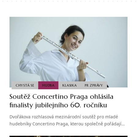
CHYSTÁ SE
HUDBA
KLASIKA
PR ZPRÁVY
Soutěž Concertino Praga ohlásila
finalisty jubilejního 60. ročníku
Dvořákova rozhlasová mezinárodní soutěž pro mladé
hudebníky Concertino Praga, kterou společně pořádají…