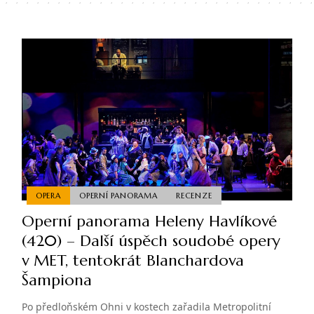
OPERA
OPERNÍ PANORAMA
RECENZE
Operní panorama Heleny Havlíkové
(420) – Další úspěch soudobé opery
v MET, tentokrát Blanchardova
Šampiona
Po předloňském Ohni v kostech zařadila Metropolitní