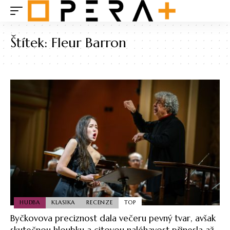
Štítek:
Fleur Barron
HUDBA
KLASIKA
RECENZE
TOP
Byčkovova preciznost dala večeru pevný tvar, avšak
skutečnou hloubku a citovou naléhavost přinesla až