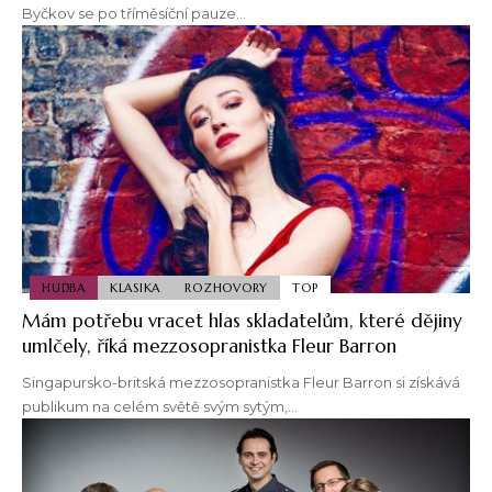
Byčkov se po tříměsíční pauze…
HUDBA
KLASIKA
ROZHOVORY
TOP
Mám potřebu vracet hlas skladatelům, které dějiny
umlčely, říká mezzosopranistka Fleur Barron
Singapursko-britská mezzosopranistka Fleur Barron si získává
publikum na celém světě svým sytým,…