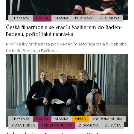
CHYSTÁ SE
HUDBA
KLASIKA
PR ZPRÁVY
Z DOMOVA
Česká filharmonie se vrací s Mahlerem do Baden-
Badenu, pořídí také nahrávku
První český orchestr se pod vedením šéfdirigenta a hudebního
ředitele Semjona Byčkova…
CHYSTÁ SE
HUDBA
KLASIKA
OPERA
SOUDOBÁ HUDBA
STARÁ HUDBA
TÝDEN S HUDBOU
Z DOMOVA
ZE SVĚTA