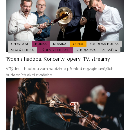
CHYSTÁ SE
HUDBA
KLASIKA
OPERA
SOUDOBÁ HUDBA
STARÁ HUDBA
TÝDEN S HUDBOU
Z DOMOVA
ZE SVĚTA
Týden s hudbou. Koncerty, opery, TV, streamy
V Týdnu s hudbou vám nabízíme přehled nejzajímavějších
hudebních akcí z vašeho…