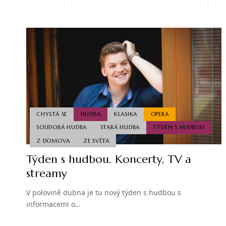
CHYSTÁ SE
HUDBA
KLASIKA
OPERA
SOUDOBÁ HUDBA
STARÁ HUDBA
TÝDEN S HUDBOU
Z DOMOVA
ZE SVĚTA
Týden s hudbou. Koncerty, TV a
streamy
V polovině dubna je tu nový týden s hudbou s
informacemi o…