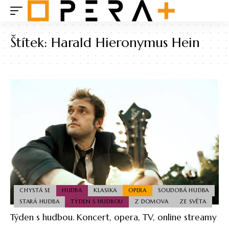
Štítek:
Harald Hieronymus Hein
CHYSTÁ SE
HUDBA
KLASIKA
OPERA
SOUDOBÁ HUDBA
STARÁ HUDBA
TÝDEN S HUDBOU
Z DOMOVA
ZE SVĚTA
Týden s hudbou. Koncert, opera, TV, online streamy