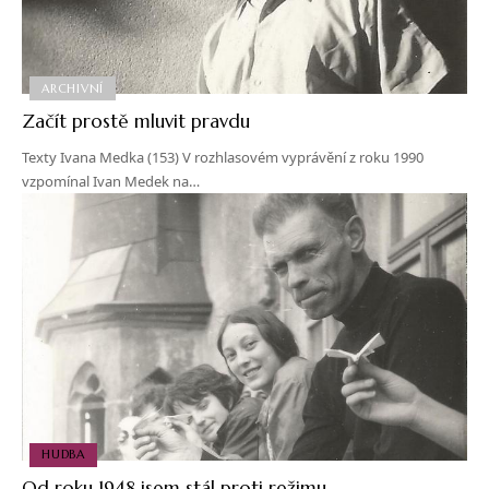
ARCHIVNÍ
Začít prostě mluvit pravdu
Texty Ivana Medka (153) V rozhlasovém vyprávění z roku 1990
vzpomínal Ivan Medek na…
HUDBA
Od roku 1948 jsem stál proti režimu