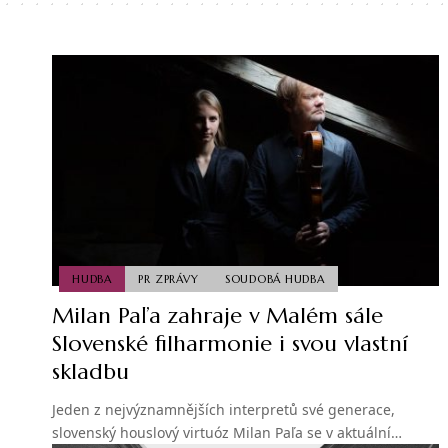
HUDBA
PR ZPRÁVY
SOUDOBÁ HUDBA
Milan Paľa zahraje v Malém sále
Slovenské filharmonie i svou vlastní
skladbu
Jeden z nejvýznamnějších interpretů své generace,
slovenský houslový virtuóz Milan Paľa se v aktuální…