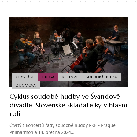
CHYSTÁ SE
HUDBA
RECENZE
SOUDOBÁ HUDBA
Z DOMOVA
Cyklus soudobé hudby ve Švandově
divadle: Slovenské skladatelky v hlavní
roli
Čtvrtý z koncertů řady soudobé hudby PKF – Prague
Philharmonia 14. března 2024…