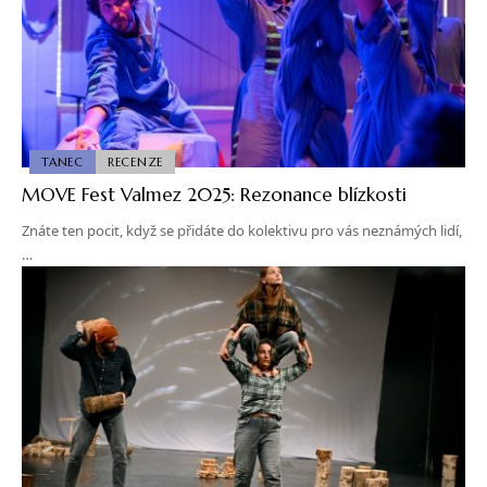
TANEC
RECENZE
MOVE Fest Valmez 2025: Rezonance blízkosti
Znáte ten pocit, když se přidáte do kolektivu pro vás neznámých lidí,
…