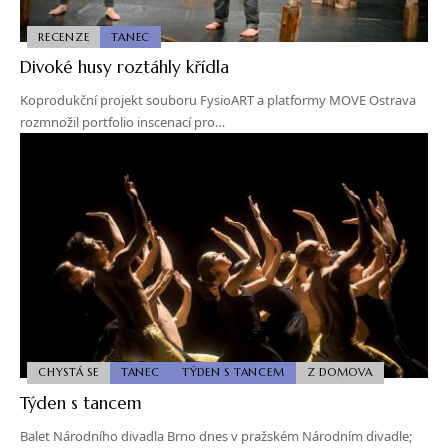
RECENZE
TANEC
Divoké husy roztáhly křídla
Koprodukční projekt souboru FysioART a platformy MOVE Ostrava
rozmnožil portfolio inscenací pro…
CHYSTÁ SE
TANEC
TÝDEN S TANCEM
Z DOMOVA
Týden s tancem
Balet Národního divadla Brno dnes v pražském Národním divadle;