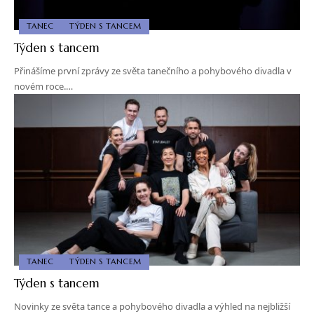
TANEC
TÝDEN S TANCEM
Týden s tancem
Přinášíme první zprávy ze světa tanečního a pohybového divadla v
novém roce.…
TANEC
TÝDEN S TANCEM
Týden s tancem
Novinky ze světa tance a pohybového divadla a výhled na nejbližší