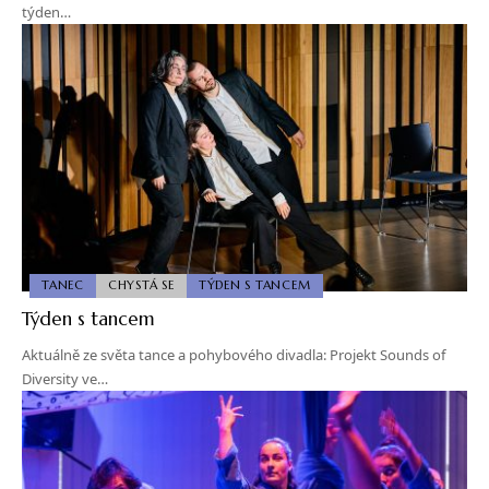
týden…
TANEC
CHYSTÁ SE
TÝDEN S TANCEM
Týden s tancem
Aktuálně ze světa tance a pohybového divadla: Projekt Sounds of
Diversity ve…