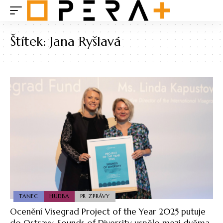
Štítek:
Jana Ryšlavá
TANEC
HUDBA
PR ZPRÁVY
Ocenění Visegrad Project of the Year 2025 putuje
do Ostravy. Sounds of Diversity uspělo mezi dvěma