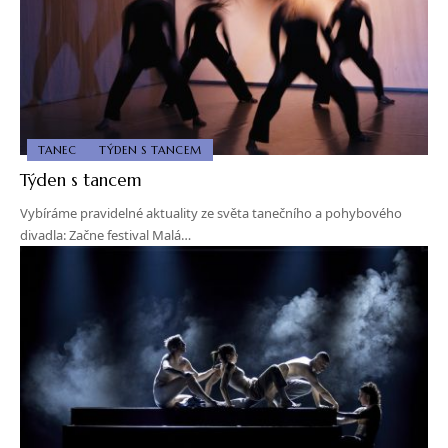
TANEC
TÝDEN S TANCEM
Týden s tancem
Vybíráme pravidelné aktuality ze světa tanečního a pohybového
divadla: Začne festival Malá…