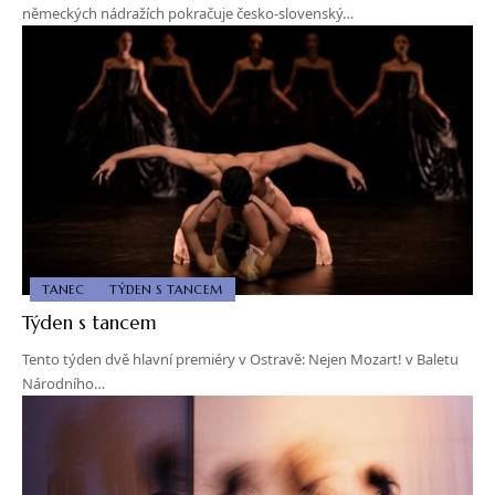
německých nádražích pokračuje česko-slovenský…
TANEC
TÝDEN S TANCEM
Týden s tancem
Tento týden dvě hlavní premiéry v Ostravě: Nejen Mozart! v Baletu
Národního…