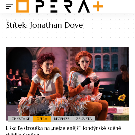
Štítek:
Jonathan Dove
CHYSTÁ SE
OPERA
RECENZE
ZE SVĚTA
Liška Bystrouška na „nejzelenější“ londýnské scéně
sklidila úspěch