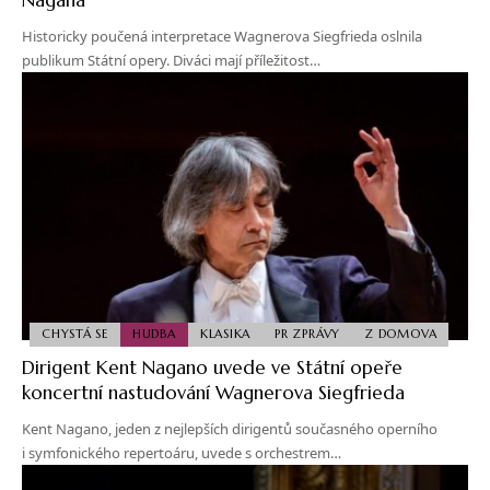
Historicky poučená interpretace Wagnerova Siegfrieda oslnila
publikum Státní opery. Diváci mají příležitost…
CHYSTÁ SE
HUDBA
KLASIKA
PR ZPRÁVY
Z DOMOVA
Dirigent Kent Nagano uvede ve Státní opeře
koncertní nastudování Wagnerova Siegfrieda
Kent Nagano, jeden z nejlepších dirigentů současného operního
i symfonického repertoáru, uvede s orchestrem…