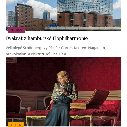
HUDBA
Dvakrát z hamburské Elbphilharmonie
Velkolepé Schönbergovy Písně z Gurre s Kentem Naganem,
provokativní a elektrizující Sibelius a…
OPERA