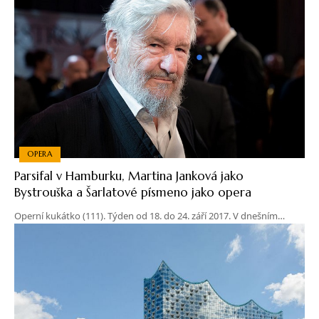
OPERA
Parsifal v Hamburku, Martina Janková jako
Bystrouška a Šarlatové písmeno jako opera
Operní kukátko (111). Týden od 18. do 24. září 2017. V dnešním…