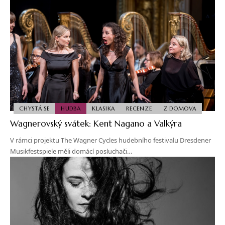
CHYSTÁ SE
HUDBA
KLASIKA
RECENZE
Z DOMOVA
Wagnerovský svátek: Kent Nagano a Valkýra
V rámci projektu The Wagner Cycles hudebního festivalu Dresdener
Musikfestspiele měli domácí posluchači…