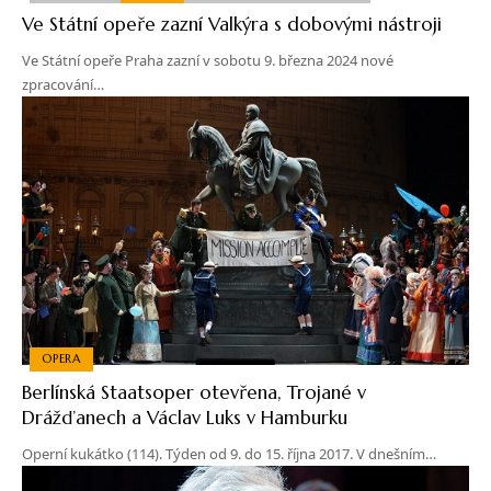
Ve Státní opeře zazní Valkýra s dobovými nástroji
Ve Státní opeře Praha zazní v sobotu 9. března 2024 nové
zpracování…
OPERA
Berlínská Staatsoper otevřena, Trojané v
Drážďanech a Václav Luks v Hamburku
Operní kukátko (114). Týden od 9. do 15. října 2017. V dnešním…