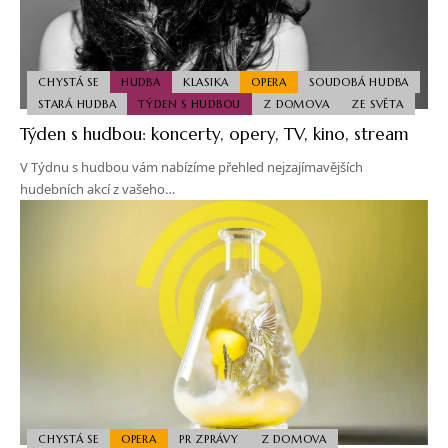
CHYSTÁ SE
HUDBA
KLASIKA
OPERA
SOUDOBÁ HUDBA
STARÁ HUDBA
TÝDEN S HUDBOU
Z DOMOVA
ZE SVĚTA
Týden s hudbou: koncerty, opery, TV, kino, stream
V Týdnu s hudbou vám nabízíme přehled nejzajímavějších
hudebních akcí z vašeho…
CHYSTÁ SE
OPERA
PR ZPRÁVY
Z DOMOVA