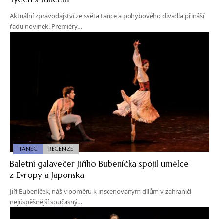
Aktuální zpravodajství ze světa tance a pohybového divadla přináší
řadu novinek. Premiéry…
TANEC
RECENZE
Baletní galavečer Jiřího Bubeníčka spojil umělce
z Evropy a Japonska
Jiří Bubeníček, náš v poměru k inscenovaným dílům v zahraničí
nejúspěšnější současný…