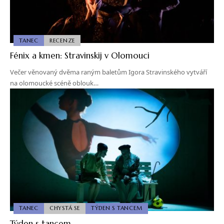
TANEC
RECENZE
Fénix a kmen: Stravinskij v Olomouci
Večer věnovaný dvěma raným baletům Igora Stravinského vytváří
na olomoucké scéně oblouk…
TANEC
CHYSTÁ SE
TÝDEN S TANCEM
Týden s tancem