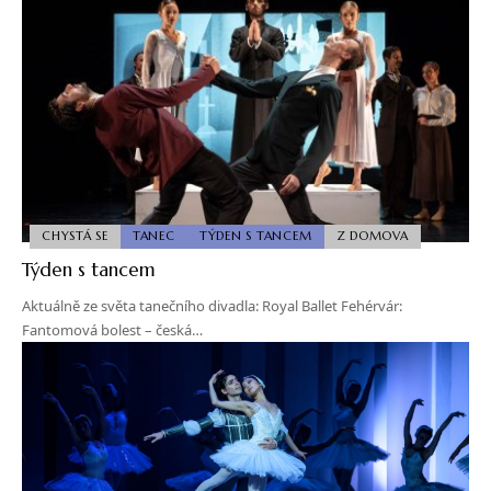
CHYSTÁ SE
TANEC
TÝDEN S TANCEM
Z DOMOVA
Týden s tancem
Aktuálně ze světa tanečního divadla: Royal Ballet Fehérvár:
Fantomová bolest – česká…