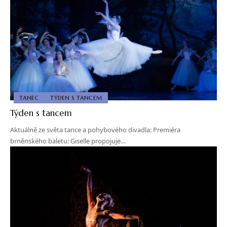
TANEC
TÝDEN S TANCEM
Týden s tancem
Aktuálně ze světa tance a pohybového divadla: Premiéra
brněnského baletu: Giselle propojuje…