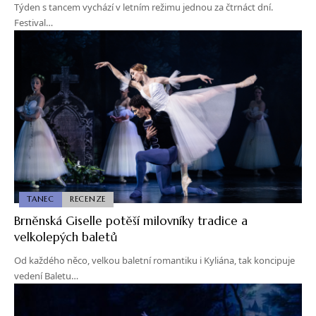
Týden s tancem vychází v letním režimu jednou za čtrnáct dní.
Festival…
TANEC
RECENZE
Brněnská Giselle potěší milovníky tradice a
velkolepých baletů
Od každého něco, velkou baletní romantiku i Kyliána, tak koncipuje
vedení Baletu…