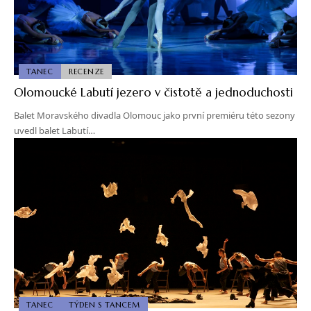
TANEC
RECENZE
Olomoucké Labutí jezero v čistotě a jednoduchosti
Balet Moravského divadla Olomouc jako první premiéru této sezony
uvedl balet Labutí…
TANEC
TÝDEN S TANCEM