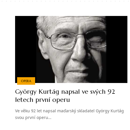
OPERA
György Kurtág napsal ve svých 92
letech první operu
Ve věku 92 let napsal maďarský skladatel György Kurtág
svou první operu…