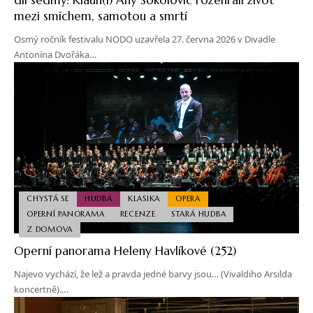
mezi smíchem, samotou a smrtí
Osmý ročník festivalu NODO uzavřela 27. června 2026 v Divadle
Antonína Dvořáka…
CHYSTÁ SE
HUDBA
KLASIKA
OPERA
OPERNÍ PANORAMA
RECENZE
STARÁ HUDBA
Z DOMOVA
Operní panorama Heleny Havlíkové (252)
Najevo vychází, že lež a pravda jedné barvy jsou… (Vivaldiho Arsilda
koncertně).…