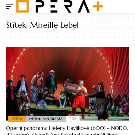
Štítek:
Mireille Lebel
OPERA
OPERNÍ PANORAMA
TOP
Operní panorama Heleny Havlíkové (600) – NODO,
díl sedmý: Klaun(i) Any Sokolović rozehráli život