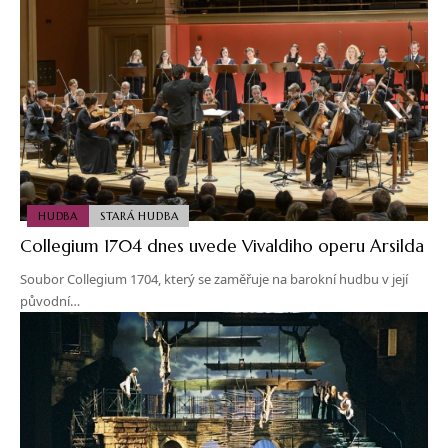
HUDBA
STARÁ HUDBA
Collegium 1704 dnes uvede Vivaldiho operu Arsilda
Soubor Collegium 1704, který se zaměřuje na barokní hudbu v její
původní…