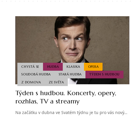
CHYSTÁ SE
HUDBA
KLASIKA
OPERA
SOUDOBÁ HUDBA
STARÁ HUDBA
TÝDEN S HUDBOU
Z DOMOVA
ZE SVĚTA
Týden s hudbou. Koncerty, opery,
rozhlas, TV a streamy
Na začátku v dubna ve Svatém týdnu je tu pro vás nový…