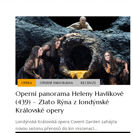
OPERA
OPERNÍ PANORAMA
RECENZE
Operní panorama Heleny Havlíkové
(439) – Zlato Rýna z londýnské
Královské opery
Londýnská Královská opera Covent Garden zahájila
novou sezonu přenosů do kin inscenací…