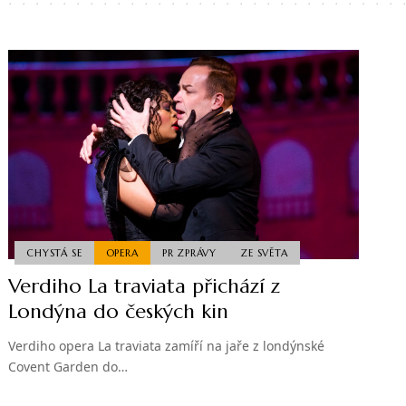
CHYSTÁ SE
OPERA
PR ZPRÁVY
ZE SVĚTA
Verdiho La traviata přichází z
Londýna do českých kin
Verdiho opera La traviata zamíří na jaře z londýnské
Covent Garden do…