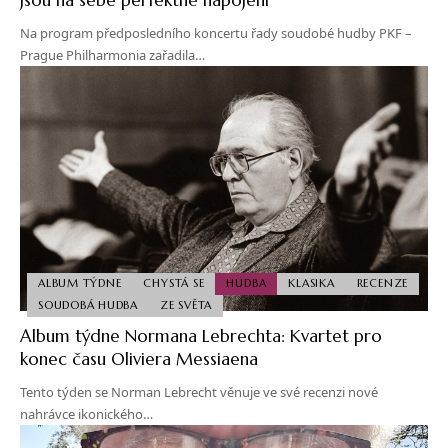
Na program předposledního koncertu řady soudobé hudby PKF –
Prague Philharmonia zařadila…
ALBUM TÝDNE
CHYSTÁ SE
HUDBA
KLASIKA
RECENZE
SOUDOBÁ HUDBA
ZE SVĚTA
Album týdne Normana Lebrechta: Kvartet pro
konec času Oliviera Messiaena
Tento týden se Norman Lebrecht věnuje ve své recenzi nové
nahrávce ikonického…