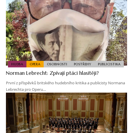
HUDBA
OPERA
OSOBNOSTI
POSTŘEHY
PUBLICISTIKA
Norman Lebrecht: Zpívají ptáci hlasitěji?
První z příspěvků britského hudebního kritika a publicisty Normana
Lebrechta pro Operu…