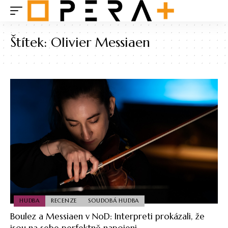
Štítek:
Olivier Messiaen
HUDBA
RECENZE
SOUDOBÁ HUDBA
Boulez a Messiaen v NoD: Interpreti prokázali, že
jsou na sebe perfektně napojeni