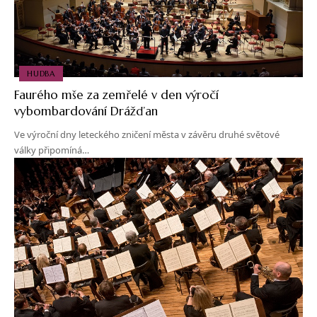
HUDBA
Faurého mše za zemřelé v den výročí
vybombardování Drážďan
Ve výroční dny leteckého zničení města v závěru druhé světové
války připomíná…