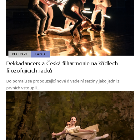
RECENZE
TANEC
Dekkadancers a Česká filharmonie na křídlech
filozofujících racků
Do pomalu se probouzející nové divadelní sezóny jako jedni z
prvních vstoupili…