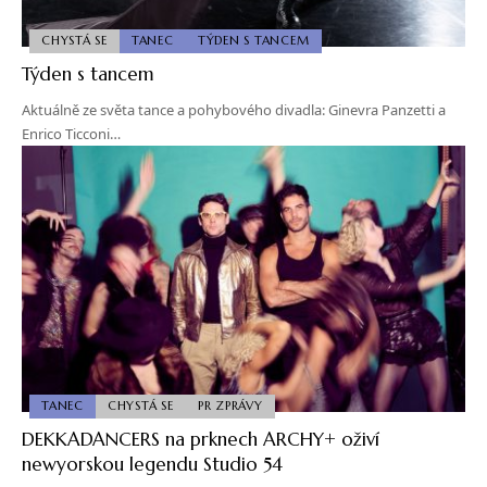
CHYSTÁ SE
TANEC
TÝDEN S TANCEM
Týden s tancem
Aktuálně ze světa tance a pohybového divadla: Ginevra Panzetti a
Enrico Ticconi…
TANEC
CHYSTÁ SE
PR ZPRÁVY
DEKKADANCERS na prknech ARCHY+ oživí
newyorskou legendu Studio 54