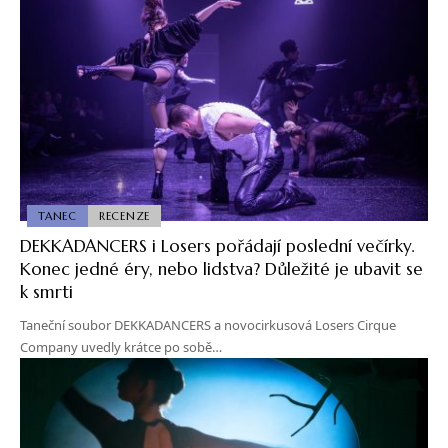
TANEC
RECENZE
DEKKADANCERS i Losers pořádají poslední večírky.
Konec jedné éry, nebo lidstva? Důležité je ubavit se
k smrti
Taneční soubor DEKKADANCERS a novocirkusová Losers Cirque
Company uvedly krátce po sobě…