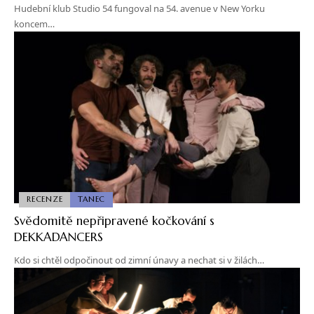
Hudební klub Studio 54 fungoval na 54. avenue v New Yorku
koncem…
RECENZE
TANEC
Svědomitě nepřipravené kočkování s
DEKKADANCERS
Kdo si chtěl odpočinout od zimní únavy a nechat si v žilách…