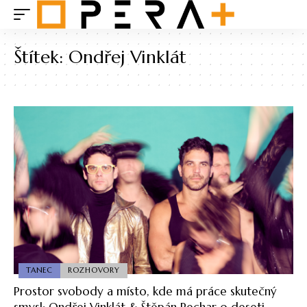
Štítek:
Ondřej Vinklát
TANEC
ROZHOVORY
Prostor svobody a místo, kde má práce skutečný
smysl: Ondřej Vinklát & Štěpán Pechar o deseti