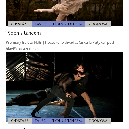
CHYSTÁ SE
TANEC
TÝDEN S TANCEM
Z DOMOVA
Týden s tancem
Premiéry Baletu NdB, Jihočeského divadla, Cirku la Putyka i pod
hlavičkou 420PEOPLE.…
CHYSTÁ SE
TANEC
TÝDEN S TANCEM
Z DOMOVA