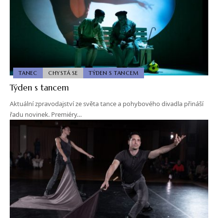
TANEC
CHYSTÁ SE
TÝDEN S TANCEM
Týden s tancem
Aktuální zpravodajství ze světa tance a pohybového divadla přináší
řadu novinek. Premiéry…