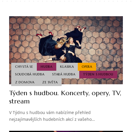
CHYSTÁ SE
HUDBA
KLASIKA
OPERA
SOUDOBÁ HUDBA
STARÁ HUDBA
TÝDEN S HUDBOU
Z DOMOVA
ZE SVĚTA
Týden s hudbou. Koncerty, opery, TV,
stream
V Týdnu s hudbou vám nabízíme přehled
nejzajímavějších hudebních akcí z vašeho…