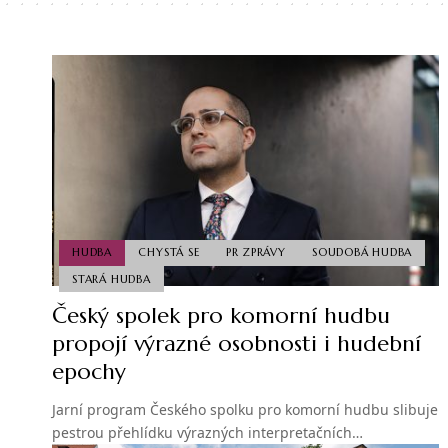
HUDBA
CHYSTÁ SE
PR ZPRÁVY
SOUDOBÁ HUDBA
STARÁ HUDBA
Český spolek pro komorní hudbu
propojí výrazné osobnosti i hudební
epochy
Jarní program Českého spolku pro komorní hudbu slibuje
pestrou přehlídku výrazných interpretačních…