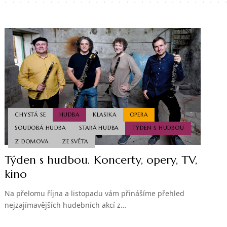
CHYSTÁ SE
HUDBA
KLASIKA
OPERA
SOUDOBÁ HUDBA
STARÁ HUDBA
TÝDEN S HUDBOU
Z DOMOVA
ZE SVĚTA
Týden s hudbou. Koncerty, opery, TV,
kino
Na přelomu října a listopadu vám přinášíme přehled
nejzajímavějších hudebních akcí z…