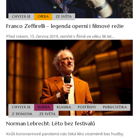
CHYSTÁ SE
OPERA
ZE SVĚTA
Franco Zeffirelli – legenda operní i filmové režie
Před rokem, 15. června 2019, zemřel v Římě ve věku 96 let…
CHYSTÁ SE
HUDBA
KLASIKA
POSTŘEHY
PUBLICISTIKA
Z DOMOVA
ZE SVĚTA
Norman Lebrecht: Léto bez festivalů
Kvůli koronavirové pandemii nás čeká léto víceméně bez hudby.