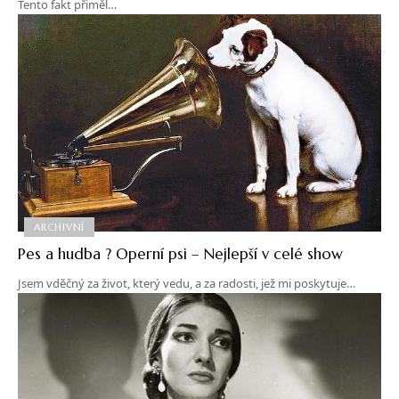
Tento fakt přiměl…
ARCHIVNÍ
Pes a hudba ? Operní psi – Nejlepší v celé show
Jsem vděčný za život, který vedu, a za radosti, jež mi poskytuje…