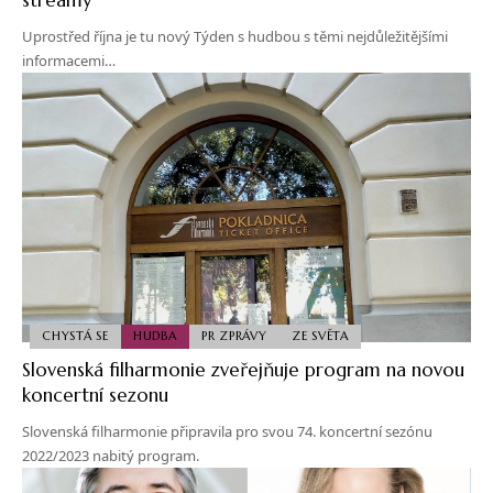
Uprostřed října je tu nový Týden s hudbou s těmi nejdůležitějšími
informacemi…
CHYSTÁ SE
HUDBA
PR ZPRÁVY
ZE SVĚTA
Slovenská filharmonie zveřejňuje program na novou
koncertní sezonu
Slovenská filharmonie připravila pro svou 74. koncertní sezónu
2022/2023 nabitý program.