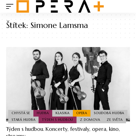
Štítek:
Simone Lamsma
CHYSTÁ SE
HUDBA
KLASIKA
OPERA
SOUDOBÁ HUDBA
STARÁ HUDBA
TÝDEN S HUDBOU
Z DOMOVA
ZE SVĚTA
Týden s hudbou. Koncerty, festivaly, opera, kino,
streamy