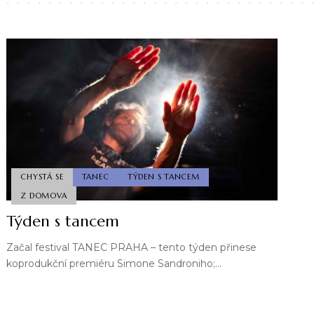
CHYSTÁ SE
TANEC
TÝDEN S TANCEM
Z DOMOVA
Týden s tancem
Začal festival TANEC PRAHA – tento týden přinese
koprodukční premiéru Simone Sandroniho;…