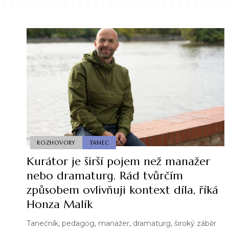
ROZHOVORY
TANEC
Kurátor je širší pojem než manažer
nebo dramaturg. Rád tvůrčím
způsobem ovlivňuji kontext díla, říká
Honza Malík
Tanečník, pedagog, manažer, dramaturg, široký záběr