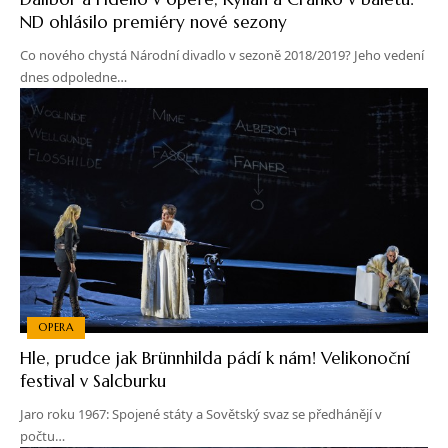
ND ohlásilo premiéry nové sezony
Co nového chystá Národní divadlo v sezoně 2018/2019? Jeho vedení
dnes odpoledne…
OPERA
Hle, prudce jak Brünnhilda pádí k nám! Velikonoční
festival v Salcburku
Jaro roku 1967: Spojené státy a Sovětský svaz se předhánějí v
počtu…