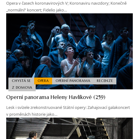
Opera v časech koronavirových V; Koronaviru navzdory; Konečně
„normální“ koncert; Fidelio jako…
CHYSTÁ SE
OPERA
OPERNÍ PANORAMA
RECENZE
Z DOMOVA
Operní panorama Heleny Havlíkové (259)
Lesk i svízele zrekonstruované Státní opery: Zahajovací galakoncert
v proměnách historie jako…