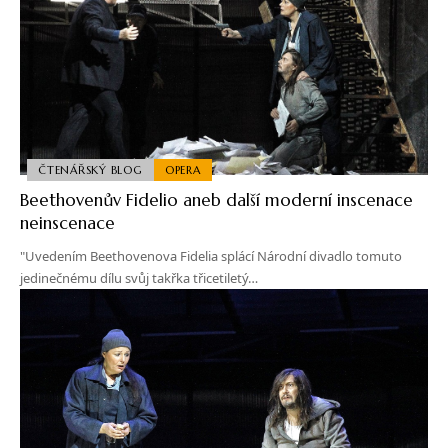
ČTENÁŘSKÝ BLOG
OPERA
Beethovenův Fidelio aneb další moderní inscenace
neinscenace
"Uvedením Beethovenova Fidelia splácí Národní divadlo tomuto
jedinečnému dílu svůj takřka třicetiletý…