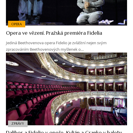
OPERA
Opera ve vězení. Pražská premiéra Fidelia
Jediná Beethovenova opera Fidelio je zvláštní nejen svým
zpracováním Beethovenových myšlenek o…
ZPRÁVY
Dalibor a Fidelio v opeře, Kylián a Cranko v baletu.