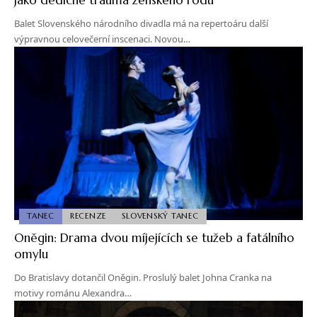
Balet Slovenského národního divadla má na repertoáru další
výpravnou celovečerní inscenaci. Novou…
TANEC
RECENZE
SLOVENSKÝ TANEC
Oněgin: Drama dvou míjejících se tužeb a fatálního
omylu
Do Bratislavy dotančil Oněgin. Proslulý balet Johna Cranka na
motivy románu Alexandra…