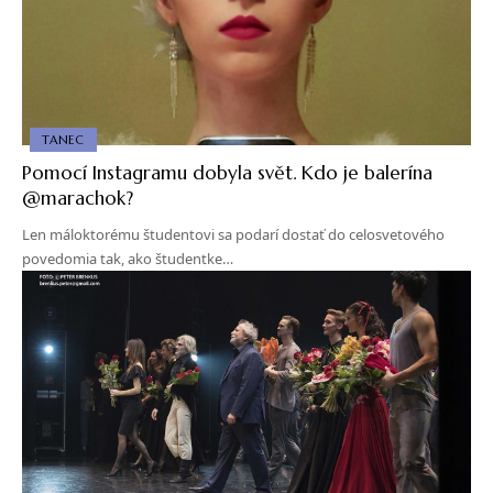
TANEC
Pomocí Instagramu dobyla svět. Kdo je balerína
@marachok?
Len máloktorému študentovi sa podarí dostať do celosvetového
povedomia tak, ako študentke…