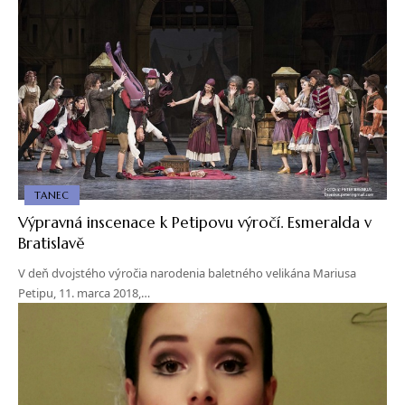
TANEC
Výpravná inscenace k Petipovu výročí. Esmeralda v
Bratislavě
V deň dvojstého výročia narodenia baletného velikána Mariusa
Petipu, 11. marca 2018,…