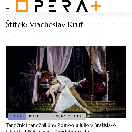
Štítek:
Viacheslav Kruť
TANEC
RECENZE
SLOVENSKÝ TANEC
Tanečníci tanečníkům: Romeo a Julie v Bratislavě
jako dědičné trauma ženského rodu