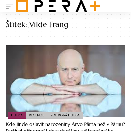
Štítek:
Vilde Frang
HUDBA
RECENZE
SOUDOBÁ HUDBA
Kde jinde oslavit narozeniny Arvo Pärta než v Pärnu?
Festival připomněl devadesátiny světoznámého