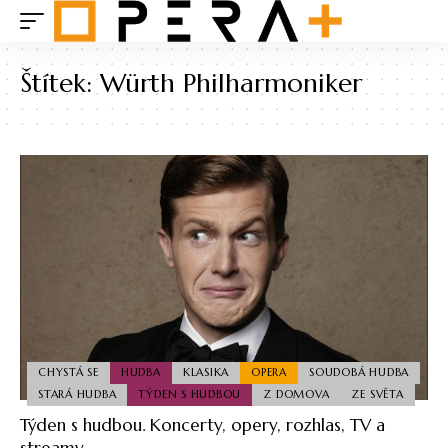
Štítek:
Würth Philharmoniker
CHYSTÁ SE
HUDBA
KLASIKA
OPERA
SOUDOBÁ HUDBA
STARÁ HUDBA
TÝDEN S HUDBOU
Z DOMOVA
ZE SVĚTA
Týden s hudbou. Koncerty, opery, rozhlas, TV a
streamy