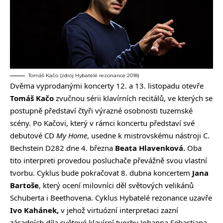
Tomáš Kačo (zdroj Hybatelé rezonance 2018)
Dvěma vyprodanými koncerty 12. a 13. listopadu otevře
Tomáš Kačo
zvučnou sérii klavírních recitálů, ve kterých se
postupně představí čtyři výrazné osobnosti tuzemské
scény. Po Kačovi, který v rámci koncertu představí své
debutové CD
My Home
, usedne k mistrovskému nástroji C.
Bechstein D282 dne 4. března
Beata Hlavenková.
Oba
tito interpreti provedou posluchače převážně svou vlastní
tvorbu. Cyklus bude pokračovat 8. dubna koncertem
Jana
Bartoše
, který ocení milovníci děl světových velikánů
Schuberta i Beethovena. Cyklus Hybatelé rezonance uzavře
Ivo Kahánek,
v jehož virtuózní interpretaci zazní
zásadních díla světové klavírní tvorby Johanna Sebastiana