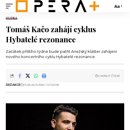
Aa
HUDBA
Tomáš Kačo zahájí cyklus
Hybatelé rezonance
Začátek příštího týdne bude patřit Anežský klášter zahájení
nového koncertního cyklu Hybatelé rezonance.
4 MINUT ČTENÍ
REDAKCE
PUBLIKOVÁNO 11/11/2018