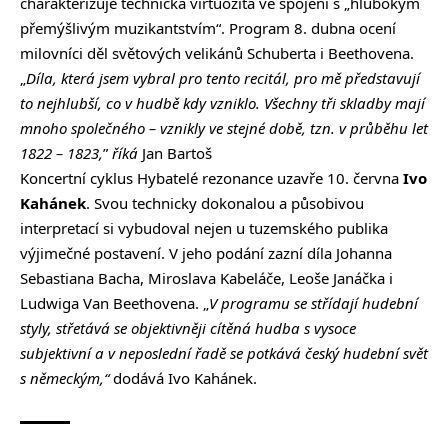
charakterizuje technická virtuozita ve spojení s „hlubokým
přemýšlivým muzikantstvím“. Program 8. dubna ocení
milovníci děl světových velikánů Schuberta i Beethovena.
„
Díla, která jsem vybral pro tento recitál, pro mě představují
to nejhlubší, co v hudbě kdy vzniklo. Všechny tři skladby mají
mnoho společného – vznikly ve stejné době, tzn. v průběhu let
1822
–
1823,
”
říká
Jan Bartoš
Koncertní cyklus Hybatelé rezonance uzavře 10. června
Ivo
Kahánek
. Svou technicky dokonalou a působivou
interpretací si vybudoval nejen u tuzemského publika
výjimečné postavení. V jeho podání zazní díla Johanna
Sebastiana Bacha, Miroslava Kabeláče, Leoše Janáčka i
Ludwiga Van Beethovena. „
V programu se střídají hudební
styly, střetává se objektivněji cítěná hudba s vysoce
subjektivní a v neposlední řadě se potkává český hudební svět
s německým,“
dodává Ivo Kahánek.