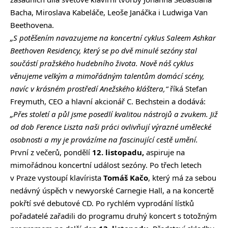
Bacha, Miroslava Kabeláče, Leoše Janáčka i Ludwiga Van
Beethovena.
„S potěšením navazujeme na koncertní cyklus Saleem Ashkar
Beethoven Residency, který se po dvě minulé sezóny stal
součástí pražského hudebního života. Nově náš cyklus
věnujeme velkým a mimořádným talentům domácí scény,
navíc v krásném prostředí Anežského kláštera,“
říká Stefan
Freymuth, CEO a hlavní akcionář C. Bechstein a dodává:
„Přes století a půl jsme posedlí kvalitou nástrojů a zvukem. Již
od dob Ference Liszta naši práci ovlivňují výrazné umělecké
osobnosti a my je provázíme na fascinující cestě umění.
První z večerů, pondělí
12. listopadu,
aspiruje na
mimořádnou koncertní událost sezóny. Po třech letech
v Praze vystoupí klavírista
Tomáš Kačo
, který má za sebou
nedávný úspěch v newyorské Carnegie Hall, a na koncertě
pokřtí své debutové CD. Po rychlém vyprodání lístků
pořadatelé zařadili do programu druhý koncert s totožným