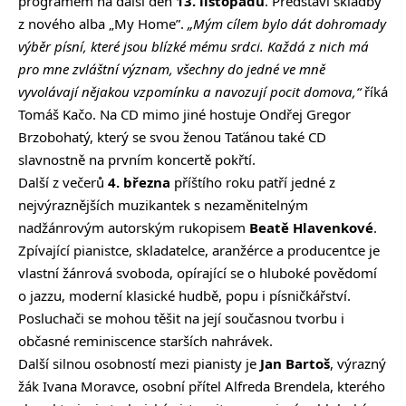
programem na další den
13. listopadu
. Představí skladby
z nového alba „My Home”.
„Mým cílem bylo dát dohromady
výběr písní, které jsou blízké mému srdci. Každá z nich má
pro mne zvláštní význam, všechny do jedné ve mně
vyvolávají nějakou vzpomínku a navozují pocit domova,“
říká
Tomáš Kačo. Na CD mimo jiné hostuje Ondřej Gregor
Brzobohatý, který se svou ženou Taťánou také CD
slavnostně na prvním koncertě pokřtí.
Další z večerů
4. března
příštího roku patří jedné z
nejvýraznějších muzikantek s nezaměnitelným
nadžánrovým autorským rukopisem
Beatě Hlavenkové
.
Zpívající pianistce, skladatelce, aranžérce a producentce je
vlastní žánrová svoboda, opírající se o hluboké povědomí
o jazzu, moderní klasické hudbě, popu i písničkářství.
Posluchači se mohou těšit na její současnou tvorbu i
občasné reminiscence starších nahrávek.
Další silnou osobností mezi pianisty je
Jan Bartoš
, výrazný
žák Ivana Moravce, osobní přítel Alfreda Brendela, kterého