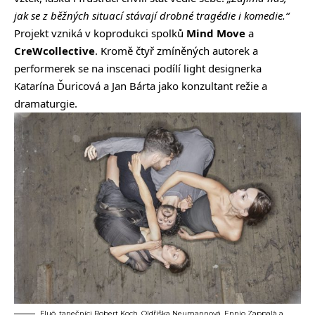
jak se z běžných situací stávají drobné tragédie i komedie.“
Projekt vzniká v koprodukci spolků
Mind Move
a
CreWcollective
. Kromě čtyř zmíněných autorek a
performerek se na inscenaci podílí light designerka
Katarína Ďuricová a Jan Bárta jako konzultant režie a
dramaturgie.
Fluō, tanečníci Robert Koch, Oldřiška Neumannová, Ennio Zappalà a