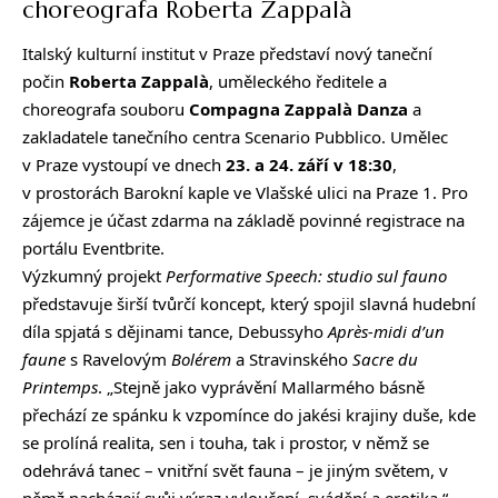
choreografa Roberta Zappalà
Italský kulturní institut v Praze představí nový taneční
počin
Roberta Zappalà
, uměleckého ředitele a
choreografa souboru
Compagna Zappalà Danza
a
zakladatele tanečního centra Scenario Pubblico. Umělec
v Praze vystoupí ve dnech
23. a 24. září v 18:30
,
v prostorách Barokní kaple ve Vlašské ulici na Praze 1. Pro
zájemce je účast zdarma na základě povinné registrace na
portálu
Eventbrite
.
Výzkumný projekt
Performative Speech: studio sul fauno
představuje širší tvůrčí koncept, který spojil slavná hudební
díla spjatá s dějinami tance, Debussyho
Après-midi d’un
faune
s Ravelovým
Bolérem
a Stravinského
Sacre du
Printemps
. „Stejně jako vyprávění Mallarmého básně
přechází ze spánku k vzpomínce do jakési krajiny duše, kde
se prolíná realita, sen i touha, tak i prostor, v němž se
odehrává tanec – vnitřní svět fauna – je jiným světem, v