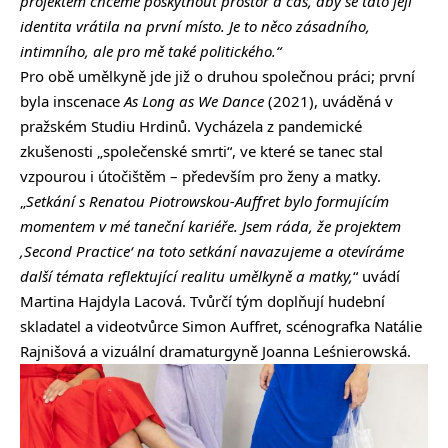
projektem chceme poskytnout prostor a čas, aby se tato její
identita vrátila na první místo. Je to něco zásadního,
intimního, ale pro mě také politického.“
Pro obě umělkyně jde již o druhou společnou práci; první
byla inscenace
As Long as We Dance
(2021), uváděná v
pražském Studiu Hrdinů. Vycházela z pandemické
zkušenosti „společenské smrti“, ve které se tanec stal
vzpourou i útočištěm – především pro ženy a matky.
„
Setkání s Renatou Piotrowskou-Auffret bylo formujícím
momentem v mé taneční kariéře. Jsem ráda, že projektem
‚Second Practice‘ na toto setkání navazujeme a otevíráme
další témata reflektující realitu umělkyně a matky,
“ uvádí
Martina Hajdyla Lacová. Tvůrčí tým doplňují hudební
skladatel a videotvůrce Simon Auffret, scénografka Natálie
Rajnišová a vizuální dramaturgyně Joanna Leśnierowská.