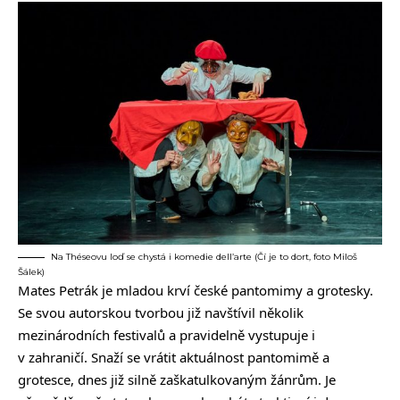
Na Théseovu loď se chystá i komedie dell’arte (Čí je to dort, foto Miloš
Šálek)
Mates Petrák je mladou krví české pantomimy a grotesky.
Se svou autorskou tvorbou již navštívil několik
mezinárodních festivalů a pravidelně vystupuje i
v zahraničí. Snaží se vrátit aktuálnost pantomimě a
grotesce, dnes již silně zaškatulkovaným žánrům. Je