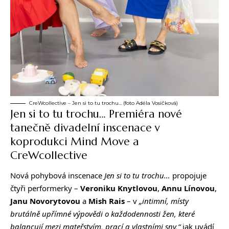
CreWcollective – Jen si to tu trochu… (foto Adéla Vosičková)
Jen si to tu trochu… Premiéra nové
tanečně divadelní inscenace v
koprodukci Mind Move a
CreWcollective
Nová pohybová inscenace
Jen si to tu trochu…
propojuje
čtyři performerky –
Veroniku Knytlovou
,
Annu Línovou
,
Janu Novorytovou
a
Mish Rais
– v
„intimní, místy
brutálně upřímné výpovědi o každodennosti žen, které
balancují mezi mateřstvím, prací a vlastními sny,“
jak uvádí