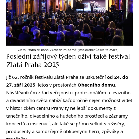
Zlatá Praha se koná v Obecním domě (foto archiv České televize)
Poslední zářijový týden oživí také festival
Zlatá Praha 2025
Již 62. ročník festivalu Zlatá Praha se uskuteční
od 24. do
27. září 2025
, letos v prostorách
Obecního domu
.
Návštěvníkům z řad veřejnosti i profesionálům televizního
a divadelního světa nabízí každoročně nejen možnost vidět
v historickém centru Prahy ty nejlepší dokumenty z
tanečního, divadelního a hudebního prostředí a záznamy
koncertů a inscenací, ale také se přímo setkat s režiséry,
producenty a samozřejmě oblíbenými herci, zpěváky a