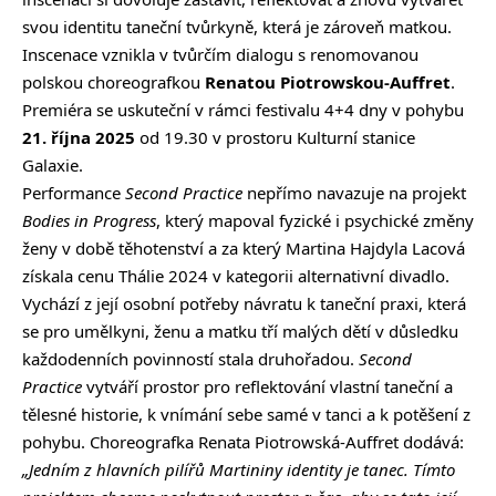
svou identitu taneční tvůrkyně, která je zároveň matkou.
Inscenace vznikla v tvůrčím dialogu s renomovanou
polskou choreografkou
Renatou Piotrowskou-Auffret
.
Premiéra se uskuteční v rámci festivalu 4+4 dny v pohybu
21. října 2025
od 19.30 v prostoru Kulturní stanice
Galaxie.
Performance
Second Practice
nepřímo navazuje na projekt
Bodies in Progress
, který mapoval fyzické i psychické změny
ženy v době těhotenství a za který Martina Hajdyla Lacová
získala cenu Thálie 2024 v kategorii alternativní divadlo.
Vychází z její osobní potřeby návratu k taneční praxi, která
se pro umělkyni, ženu a matku tří malých dětí v důsledku
každodenních povinností stala druhořadou.
Second
Practice
vytváří prostor pro reflektování vlastní taneční a
tělesné historie, k vnímání sebe samé v tanci a k potěšení z
pohybu. Choreografka
Renata Piotrowská-Auffret
dodává:
„
Jedním z hlavních pilířů Martininy identity je tanec. Tímto