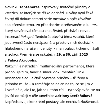
Novinku
Tantehorse
inspirovaly skutečné příběhy o
vztazích, ze kterých se těžko odchází. Diváky nyní čeká
čtvrtý díl dokumentární série
Invisible
a opět závažné
společenské téma. Po předchozím oceňovaném dílu
IRIS
,
který se věnoval tématu zneužívání, přichází s novou
inscenací
Rukojmí
. Tentokrát otevírá téma vztahů, které
jsou zvenčí často nenápadné, a přesto v nich dochází k
hlubokému narušení identity, k manipulaci, tichému násilí
a izolaci. Premiéra se uskuteční
29. a 30. září 2025
v
Paláci Akropolis
.
Rukojmí
je netradiční multimediální performance, která
propojuje film, tanec a silnou dokumentární linku.
Inscenace sleduje čtyři vybrané příběhy – tři ženy a
jednoho muže – a zaměřuje se nejen na to, co se jim v
životě dělo, ale i to, jak se u toho cítili. Tyto výpovědi se na
jevišti odrážejí v těle tanečnice
Adriany Štefeňákové
.
Nepředstavuje konkrétní postavy, ale nechává zkušenosti,