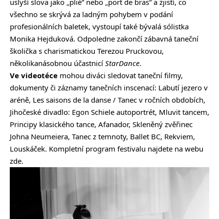
uslyší slova jako „plié“ nebo „port de bras“ a zjistí, co
všechno se skrývá za ladným pohybem v podání
profesionálních baletek, vystoupí také bývalá sólistka
Monika Hejduková. Odpoledne zakončí zábavná taneční
školička s charismatickou Terezou Pruckovou,
několikanásobnou účastnicí
StarDance
.
Ve videotéce
mohou diváci sledovat taneční filmy,
dokumenty či záznamy tanečních inscenací:
Labutí jezero v
aréně
,
Les saisons de la danse / Tanec v ročních obdobích
,
Jihočeské divadlo: Egon Schiele autoportrét
,
Mluvit tancem
,
Principy klasického tance
,
Afanador
,
Skleněný zvěřinec
Johna Neumeiera
,
Tanec z temnoty
,
Ballet BC
,
Rekviem
,
Louskáček
. Kompletní program festivalu najdete
na webu
zde
.