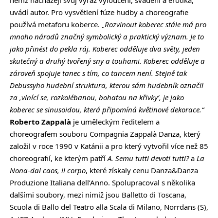
němž nacházejí svůj výraz vyloučení, svádění a erotika,“
uvádí autor. Pro vysvětlení fúze hudby a choreografie
používá metaforu koberce. „
Rozvinout koberec stále má pro
mnoho národů značný symbolický a praktický význam. Je to
jako přinést do pekla ráj. Koberec odděluje dva světy, jeden
skutečný a druhý tvořený sny a touhami. Koberec odděluje a
zároveň spojuje tanec s tím, co tancem není. Stejně tak
Debussyho hudební struktura, kterou sám hudebník označil
za ‚vlnící se, rozkolébanou, bohatou na křivky‘, je jako
koberec se sinusoidou, která připomíná květinové dekorace.“
Roberto Zappalà
je uměleckým ředitelem a
choreografem souboru Compagnia Zappalà Danza, který
založil v roce 1990 v Katánii a pro který vytvořil více než 85
choreografií, ke kterým patří
A. Semu tutti devoti tutti?
a
La
Nona‑dal caos, il corpo
, které získaly cenu Danza&Danza
Produzione Italiana dell’Anno. Spolupracoval s několika
dalšími soubory, mezi nimiž jsou Balletto di Toscana,
Scuola di Ballo del Teatro alla Scala di Milano, Norrdans (S),