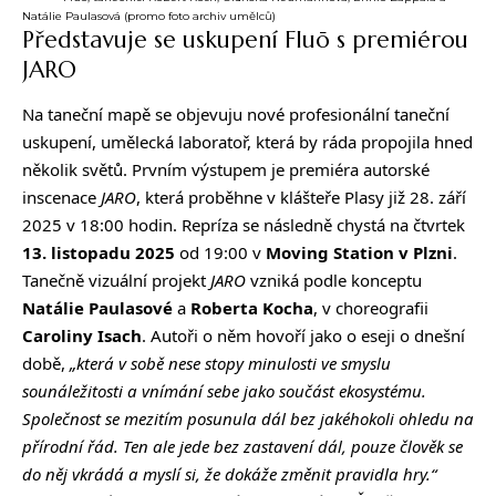
Natálie Paulasová (promo foto archiv umělců)
Představuje se uskupení Fluō s premiérou
JARO
Na taneční mapě se objevuju nové profesionální taneční
uskupení, umělecká laboratoř, která by ráda propojila hned
několik světů. Prvním výstupem je premiéra autorské
inscenace
JARO
, která proběhne
v klášteře Plasy
již 28. září
2025 v 18:00 hodin. Repríza se následně chystá na čtvrtek
13. listopadu 2025
od 19:00 v
Moving Station v Plzni
.
Tanečně vizuální projekt
JARO
vzniká podle konceptu
Natálie Paulasové
a
Roberta Kocha
, v choreografii
Caroliny Isach
. Autoři o něm hovoří jako o eseji o dnešní
době,
„která v sobě nese stopy minulosti ve smyslu
sounáležitosti a vnímání sebe jako součást ekosystému.
Společnost se mezitím posunula dál bez jakéhokoli ohledu na
přírodní řád. Ten ale jede bez zastavení dál, pouze člověk se
do něj vkrádá a myslí si, že dokáže změnit pravidla hry.“