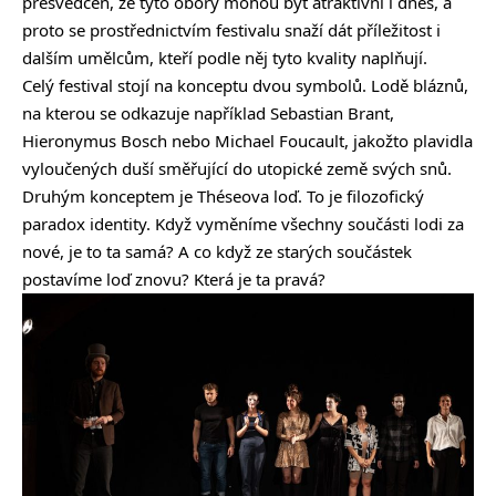
přesvědčen, že tyto obory mohou být atraktivní i dnes, a
proto se prostřednictvím festivalu snaží dát příležitost i
dalším umělcům, kteří podle něj tyto kvality naplňují.
Celý festival stojí na konceptu dvou symbolů. Lodě bláznů,
na kterou se odkazuje například Sebastian Brant,
Hieronymus Bosch nebo Michael Foucault, jakožto plavidla
vyloučených duší směřující do utopické země svých snů.
Druhým konceptem je Théseova loď. To je filozofický
paradox identity. Když vyměníme všechny součásti lodi za
nové, je to ta samá? A co když ze starých součástek
postavíme loď znovu? Která je ta pravá?