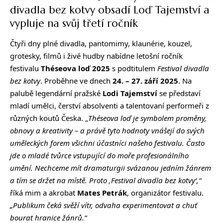
divadla bez kotvy obsadí Loď Tajemství a
vypluje na svůj třetí ročník
Čtyři dny plné divadla, pantomimy, klaunérie, kouzel,
grotesky, filmů i živé hudby nabídne letošní ročník
festivalu
Théseova loď 2025
s podtitulem
Festival divadla
bez kotvy
. Proběhne ve dnech
24. – 27. září 2025
. Na
palubě legendární pražské
Lodi Tajemství
se představí
mladí umělci, čerství absolventi a talentovaní performeři z
různých koutů Česka. „
Théseova loď je symbolem proměny,
obnovy a kreativity – a právě tyto hodnoty vnášejí do svých
uměleckých forem všichni účastníci našeho festivalu. Často
jde o mladé tvůrce vstupující do moře profesionálního
umění. Nechceme mít dramaturgii svázanou jedním žánrem
a tím se držet na místě. Proto ‚Festival divadla bez kotvy‘,“
říká mim a akrobat
Mates Petrák
, organizátor festivalu.
„Publikum čeká svěží vítr, odvaha experimentovat a chuť
bourat hranice žánrů.“