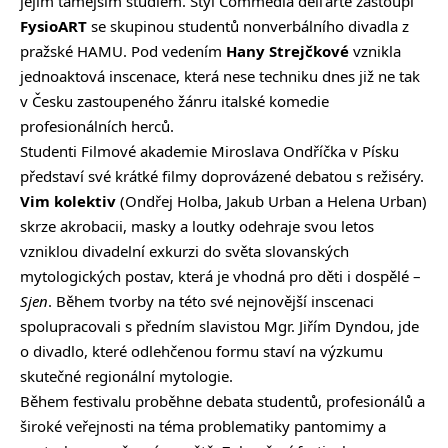
jejím tamějším studiem. Styl Commedia dell’arte zastoupí
FysioART
se skupinou studentů nonverbálního divadla z
pražské HAMU. Pod vedením
Hany Strejčkové
vznikla
jednoaktová inscenace, která nese techniku dnes již ne tak
v Česku zastoupeného žánru italské komedie
profesionálních herců.
Studenti Filmové akademie Miroslava Ondříčka v Písku
představí své krátké filmy doprovázené debatou s režiséry.
Vim kolektiv
(Ondřej Holba, Jakub Urban a Helena Urban)
skrze akrobacii, masky a loutky odehraje svou letos
vzniklou divadelní exkurzi do světa slovanských
mytologických postav, která je vhodná pro děti i dospělé –
Sjen
. Během tvorby na této své nejnovější inscenaci
spolupracovali s předním slavistou Mgr. Jiřím Dyndou, jde
o divadlo, které odlehčenou formu staví na výzkumu
skutečné regionální mytologie.
Během festivalu proběhne debata studentů, profesionálů a
široké veřejnosti na téma problematiky pantomimy a