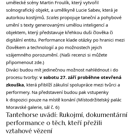
umělecké scény Martin Froulík, který vytvořil
scénografický objekt, a umělkyně Lucie Sabev, která je
autorkou kostýmů.
Scales
propojuje taneční a pohybové
umění s texty generovanými umělou inteligencí a
objektem, který představuje křehkou duši člověka či
digitální entitu. Performance klade otázky po hranici mezi
člověkem a technologií a po možnostech jejich
vzájemného porozumění. (Naši recenzi si můžete
připomenout zde
.)
Diváci budou mít jedinečnou možnost nahlédnout i do
procesu tvorby:
v sobotu 27. září proběhne otevřená
zkouška
, která přiblíží zákulisí spolupráce mezi tvůrci a
performery. Na představení budou pak vstupenky
k dispozici pouze na místě konání (Místodržitelský palác
Moravské galerie, sál č. 6)
Tantehorse uvádí: Rukojmí, dokumentární
performance o těch, kteří přežili
vztahové vězení