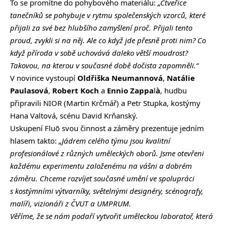
To se promítne do pohybového materiálu:
„Čtveřice
tanečníků se pohybuje v rytmu společenských vzorců, které
přijali za své bez hlubšího zamyšlení proč. Přijali tento
proud, zvykli si na něj. Ale co když jde přesně proti nim? Co
když příroda v sobě uchovává daleko větší moudrost?
Takovou, na kterou v současné době dočista zapomněli.“
V novince vystoupí
Oldřiška Neumannová
,
Natálie
Paulasová
,
Robert Koch
a
Ennio Zappa
l
à
, hudbu
připravili NIOR (Martin Krčmář) a Petr Stupka, kostýmy
Hana Valtová, scénu David Krňanský.
Uskupení Fluō svou činnost a záměry prezentuje jedním
hlasem takto:
„Jádrem celého týmu jsou kvalitní
profesionálové z různých uměleckých oborů. Jsme otevřeni
každému experimentu založenému na vášni a dobrém
záměru. Chceme rozvíjet současné umění ve spolupráci
s kostýmními výtvarníky, světelnými designéry, scénografy,
malíři, vizionáři z ČVUT a UMPRUM.
Věříme, že se nám podaří vytvořit uměleckou laboratoř, která