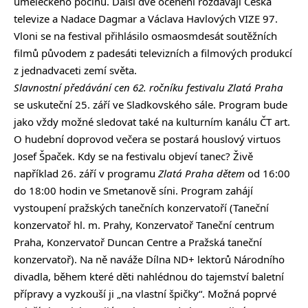
uměleckého počinu. Další dvě ocenění rozdávají Česká
televize a Nadace Dagmar a Václava Havlových VIZE 97.
Vloni se na festival přihlásilo osmaosmdesát soutěžních
filmů původem z padesáti televizních a filmových produkcí
z jednadvaceti zemí světa.
Slavnostní předávání cen 62. ročníku festivalu Zlatá Praha
se uskuteční 25. září ve Sladkovského sále. Program bude
jako vždy možné sledovat také na kulturním kanálu ČT art.
O hudební doprovod večera se postará houslový virtuos
Josef Špaček. Kdy se na festivalu objeví tanec? Živě
například 26. září v programu
Zlatá Praha dětem
od 16:00
do 18:00 hodin ve Smetanově síni. Program zahájí
vystoupení pražských tanečních konzervatoří (Taneční
konzervatoř hl. m. Prahy, Konzervatoř Taneční centrum
Praha, Konzervatoř Duncan Centre a Pražská taneční
konzervatoř). Na ně naváže Dílna ND+ lektorů Národního
divadla, během které děti nahlédnou do tajemství baletní
přípravy a vyzkouší ji „na vlastní špičky“. Možná poprvé