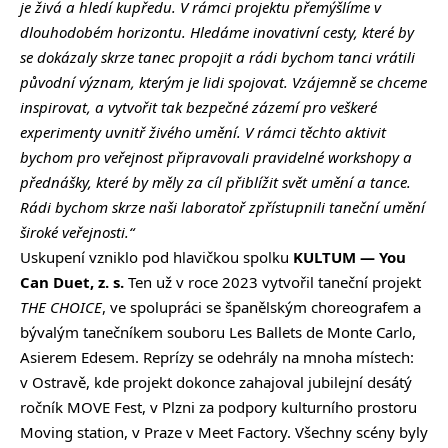
je živá a hledí kupředu. V rámci projektu přemýšlíme v
dlouhodobém horizontu. Hledáme inovativní cesty, které by
se dokázaly skrze tanec propojit a rádi bychom tanci vrátili
původní význam, kterým je lidi spojovat. Vzájemně se chceme
inspirovat, a vytvořit tak bezpečné zázemí pro veškeré
experimenty uvnitř živého umění. V rámci těchto aktivit
bychom pro veřejnost připravovali pravidelné workshopy a
přednášky, které by měly za cíl přiblížit svět umění a tance.
Rádi bychom skrze naši laboratoř zpřístupnili taneční umění
široké veřejnosti.“
Uskupení vzniklo pod hlavičkou spolku
KULTUM — You
Can Duet, z. s.
Ten už v roce 2023 vytvořil taneční projekt
THE CHOICE
, ve spolupráci se španělským choreografem a
bývalým tanečníkem souboru Les Ballets de Monte Carlo,
Asierem Edesem. Reprízy se odehrály na mnoha místech:
v Ostravě, kde projekt dokonce zahajoval jubilejní desátý
ročník MOVE Fest, v Plzni za podpory kulturního prostoru
Moving station, v Praze v Meet Factory. Všechny scény byly