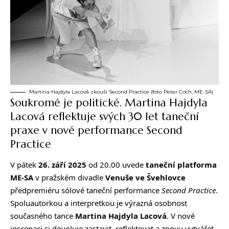
Martina Hajdyla Lacová zkouší Second Practice (foto Peter Coch, ME-SA)
Soukromé je politické. Martina Hajdyla
Lacová reflektuje svých 30 let taneční
praxe v nové performance Second
Practice
V pátek
26. září
2025
od 20.00 uvede
taneční platforma
ME-SA
v pražském divadle
Venuše ve Švehlovce
předpremiéru sólové taneční performance
Second Practice
.
Spoluautorkou a interpretkou je výrazná osobnost
současného tance
Martina Hajdyla Lacová
. V nové
inscenaci si dovoluje zastavit, reflektovat a znovu vytvářet