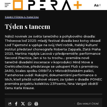
Aa
TANEC
TÝDEN S TANCEM
Týden s tancem
Nálož novinek ze světa tanečního a pohybového divadla:
Théseova loď 2025: mladý festival divadla bez kotvy obsadí
Loď Tajemství a vypluje na svůj třetí ročník, Italský kulturní
institut představí choreografa Roberta Zappalà, Zlatá Praha
2025, Martina Hajdyla Lacová v předpremiéře: performance
Second Practice, Jen si to tu trochu…: premiéra nové
tanečně divadelní inscenace v koprodukci Mind Move a
CreWcollective, představuje se uskupení Fluō s premiérou
JARO, Scales spolku ORBITA v Místodržitelském paláci,
Tantehorse uvádí: Rukojmí, dokumentární performance o
těch, kteří přežili vztahové vězení, za týden v divadle PONEC
premiéra projektu kolektivu 23Poems, Nina Vangeli obdrží
Cenu Karla Krause.
34 MINUT ČTENÍ