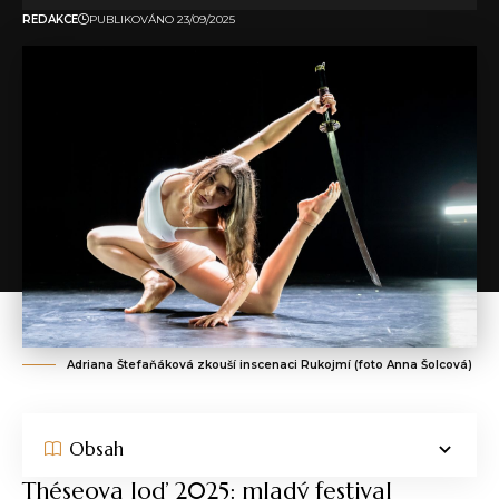
REDAKCE
PUBLIKOVÁNO 23/09/2025
Adriana Štefaňáková zkouší inscenaci Rukojmí (foto Anna Šolcová)
Obsah
Théseova loď 2025: mladý festival