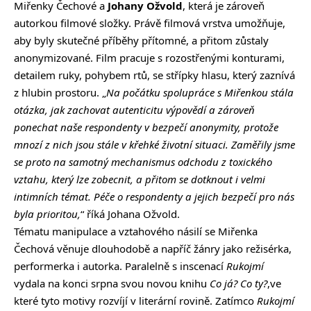
Miřenky Čechové a
Johany Ožvold
, která je zároveň
autorkou filmové složky. Právě filmová vrstva umožňuje,
aby byly skutečné příběhy přítomné, a přitom zůstaly
anonymizované. Film pracuje s rozostřenými konturami,
detailem ruky, pohybem rtů, se střípky hlasu, který zaznívá
z hlubin prostoru. „
Na počátku spolupráce s Miřenkou stála
otázka, jak zachovat autenticitu výpovědí a zároveň
ponechat naše respondenty v bezpečí anonymity, protože
mnozí z nich jsou stále v křehké životní situaci. Zaměřily jsme
se proto na samotný mechanismus odchodu z toxického
vztahu, který lze zobecnit, a přitom se dotknout i velmi
intimních témat. Péče o respondenty a jejich bezpečí pro nás
byla prioritou,
“ říká Johana Ožvold.
Tématu manipulace a vztahového násilí se Miřenka
Čechová věnuje dlouhodobě a napříč žánry jako režisérka,
performerka i autorka. Paralelně s inscenací
Rukojmí
vydala na konci srpna svou novou knihu
Co já? Co ty?
,ve
které tyto motivy rozvíjí v literární rovině. Zatímco
Rukojmí