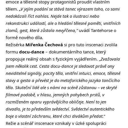
emoce a tělesné stopy protagonistů proudit vlastním
tělem.
„V jejím podání se stává tanec výrazem toho, co sami
nedokázali říct nahlas. Nejde tak o ilustraci nebo
rekonstrukci událostí, ale o hledání tělesné paměti, vnitřních
zlomů, gest, která zůstala nevyřčena,“
uvádí Tantehorse o
formě nového díla.
Režisérka
Miřenka Čechová
si pro tuto inscenaci zvolila
formu
docu-dance
– dokumentárního tance, který
propojuje reálný obsah s fyzickým vyjádřením. „
Zvažovala
jsem několik cest. Cesta docu-dance je sledovat právě ony
neviditelné signály, pocity těla, vnitřní intuici, emoce, tělesné
stavy a gesta a převést je do metaforického jazyka tančícího
těla. Skuteční lidé ale s námi na scéně zůstanou – ve skryté
filmové podobě, v hlasu, jemných pohybech prstů, v
rozmlženém oparu vyprávějícího obličeje. Není to jen
divadlo, je to především svědectví. Svědectví autentického
boje o vlastní záchranu, které chci divákům předat.
“
Režie a scénář inscenace vznikaly v úzké spolupráci