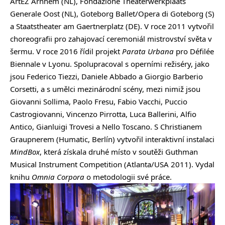
ArtEZ Arnhem (NL), Fondazione Theaterwerkplaats
Generale Oost (NL), Goteborg Ballet/Opera di Goteborg (S)
a Staatstheater am Gaertnerplatz (DE). V roce 2011 vytvořil
choreografii pro zahajovací ceremoniál mistrovství světa v
šermu. V roce 2016 řídil projekt
Parata Urbana
pro Défilée
Biennale v Lyonu. Spolupracoval s operními režiséry, jako
jsou Federico Tiezzi, Daniele Abbado a Giorgio Barberio
Corsetti, a s umělci mezinárodní scény, mezi nimiž jsou
Giovanni Sollima, Paolo Fresu, Fabio Vacchi, Puccio
Castrogiovanni, Vincenzo Pirrotta, Luca Ballerini, Alfio
Antico, Gianluigi Trovesi a Nello Toscano. S Christianem
Graupnerem (Humatic, Berlín) vytvořil interaktivní instalaci
MindBox
, která získala druhé místo v soutěži Guthman
Musical Instrument Competition (Atlanta/USA 2011). Vydal
knihu
Omnia Corpora
o metodologii své práce.