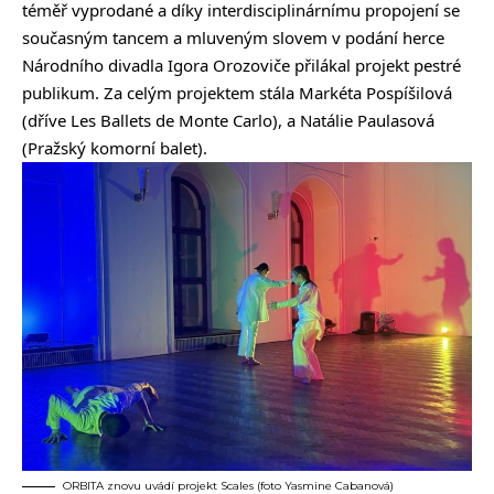
téměř vyprodané a díky interdisciplinárnímu propojení se
současným tancem a mluveným slovem v podání herce
Národního divadla Igora Orozoviče přilákal projekt pestré
publikum. Za celým projektem stála Markéta Pospíšilová
(dříve Les Ballets de Monte Carlo), a Natálie Paulasová
(Pražský komorní balet).
ORBITA znovu uvádí projekt Scales (foto Yasmine Cabanová)