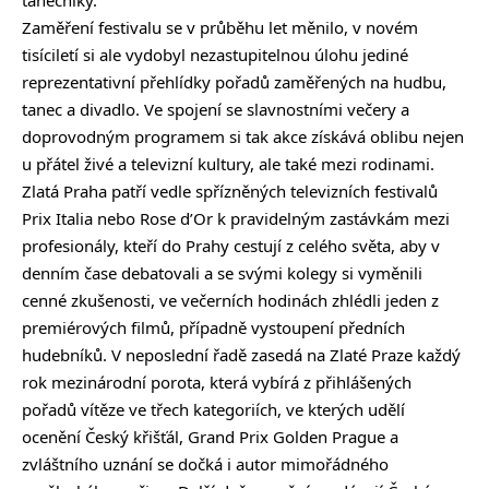
tanečníky.
Zaměření festivalu se v průběhu let měnilo, v novém
tisíciletí si ale vydobyl nezastupitelnou úlohu jediné
reprezentativní přehlídky pořadů zaměřených na hudbu,
tanec a divadlo. Ve spojení se slavnostními večery a
doprovodným programem si tak akce získává oblibu nejen
u přátel živé a televizní kultury, ale také mezi rodinami.
Zlatá Praha patří vedle spřízněných televizních festivalů
Prix Italia nebo Rose d’Or k pravidelným zastávkám mezi
profesionály, kteří do Prahy cestují z celého světa, aby v
denním čase debatovali a se svými kolegy si vyměnili
cenné zkušenosti, ve večerních hodinách zhlédli jeden z
premiérových filmů, případně vystoupení předních
hudebníků. V neposlední řadě zasedá na Zlaté Praze každý
rok mezinárodní porota, která vybírá z přihlášených
pořadů vítěze ve třech kategoriích, ve kterých udělí
ocenění Český křišťál, Grand Prix Golden Prague a
zvláštního uznání se dočká i autor mimořádného