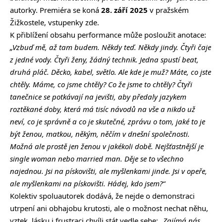
autorky. Premiéra se koná
28. září 2025
v pražském
Žižkostele,
vstupenky zde
.
K přiblížení obsahu performance může posloužit anotace:
„Vzbuď mě, až tam budem. Někdy teď. Někdy jindy. Čtyři čaje
z jedné vody. Čtyři ženy, žádný technik. Jedna spustí beat,
druhá pláč. Děcko, kabel, světlo. Ale kde je muž? Máte, co jste
chtěly. Máme, co jsme chtěly? Co že jsme to chtěly? Čtyři
tanečnice se potkávají na jevišti, aby předaly jazykem
roztěkané doby, která má tisíc návodů na vše a nikdo už
neví, co je správně a co je skutečné, zprávu o tom, jaké to je
být ženou, matkou, někým, něčím v dnešní společnosti.
Možná ale prostě jen ženou v jakékoli době. Nejšťastnější je
single woman nebo married man. Děje se to všechno
najednou. Jsi na pískovišti, ale myšlenkami jinde. Jsi v opeře,
ale myšlenkami na pískovišti. Hádej, kdo jsem?“
Kolektiv spoluautorek dodává, že nejde o demonstraci
utrpení ani obhajobu krutosti, ale o možnost nechat něhu,
vztek, lásku i frustraci chvíli stát vedle sebe:
„Zajímá nás,