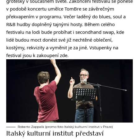
grotesky v současném světě. Zakončení festivalu se ponese
v podobě koncertu umělce TomBre se závěrečným
překvapením v programu. Večer laděný do blues, soul a
R&B hudby doplněný tajnými hosty. Během celého
festivalu na lodi bude probíhat i secondhand swap, kde
lidé budou moct donést své již nechtěné oblečení,
kostýmy, rekvizity a vyměnit je za jiné. Vstupenky na
festival jsou
k zakoupení zde
.
Roberto Zappalà (promo foto Italský kulturní institut v Praze)
Italský kulturní institut představí