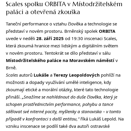
Scales spolku ORBITA v Místodržitelském
paláci a otevřená zkouška
Taneční performance o vztahu člověka a technologie se
představí v novém prostoru. Brněnský spolek
ORBITA
uvede v neděli
28. září 2025
od 19:30 inscenaci Scales,
která zkoumá hranice mezi lidským a digitálním světem
v novém prostoru. Tentokrát se dílo představí v sálu
Místodržitelského paláce na Moravském náměstí
v
Brně.
Scales
autorů
Lukáše
a
Terezy Leopoldových
pohlíží na
možnosti a dopady využívání umělé inteligence, kdy
zkoumají etické a morální otázky, které tato technologie
přináší.
„Snažíme se nahlédnout do duše člověka, který je
schopen prostřednictvím performance, pohybu a tance
sdělovat své niterné pocity, myšlenky a stanoviska – v tomto
případě v konfrontaci s další entitou,“
říká Lukáš Lepold. Na
vzniku inscenace se podílí také dva autoři ostravské