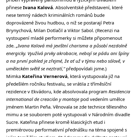
přinese
Ivana Kalová
. Absolventské představení, které
nese temný nádech kriminálních románů bude
doprovázené živou hudbou, o niž se postarají Petra
Brynychová, Milan Dotlačil a Viktor Sabol. (Recenzi na
vystoupení mladé performerky si můžete
připomenout
zde
.
„Ivana Kalová má jevištní charisma a působí nezdolně
energicky. Využívá prvky akrobacie, nebojí se pádu ani špíny
a na první pohled je zřejmé, že ať už v týmu nebo sólově, v
uměleckém světě se neztratí,“
předpovídali jsme.)
Mimka
Kateřina Vernerová
, která vystupovala již na
předešlém ročníku festivalu, se vrátila z tříměsíční
rezidence v Ekvádoru, kde absolvovala program
Residencia
international de creación y montaje
pod vedením umělce
jménem Martin Peña. Věnovala se zde technice tělesného
mimu a se souborem poté vystupovali v Národním divadle
Sucre. Kateřina přinese kromě klasických etud i
premiérovou performativní přednášku na téma spojené s