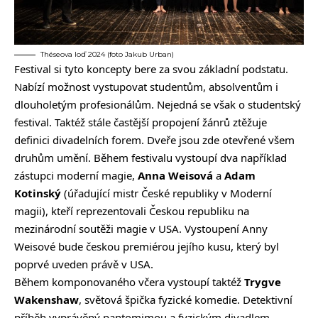
Théseova loď 2024 (foto Jakub Urban)
Festival si tyto koncepty bere za svou základní podstatu.
Nabízí možnost vystupovat studentům, absolventům i
dlouholetým profesionálům. Nejedná se však o studentský
festival. Taktéž stále častější propojení žánrů ztěžuje
definici divadelních forem. Dveře jsou zde otevřené všem
druhům umění. Během festivalu vystoupí dva například
zástupci moderní magie,
Anna Weisová
a
Adam
Kotinský
(úřadující mistr České republiky v Moderní
magii), kteří reprezentovali Českou republiku na
mezinárodní soutěži magie v USA. Vystoupení Anny
Weisové bude českou premiérou jejího kusu, který byl
poprvé uveden právě v USA.
Během komponovaného včera vystoupí taktéž
Trygve
Wakenshaw
, světová špička fyzické komedie. Detektivní
příběh vyprávěný pantomimou a fyzickým divadlem