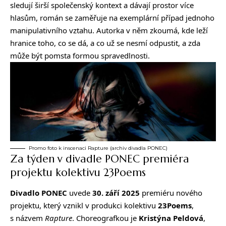
sledují širší společenský kontext a dávají prostor více
hlasům, román se zaměřuje na exemplární případ jednoho
manipulativního vztahu. Autorka v něm zkoumá, kde leží
hranice toho, co se dá, a co už se nesmí odpustit, a zda
může být pomsta formou spravedlnosti.
Promo foto k inscenaci Rapture (archiv divadla PONEC)
Za týden v divadle PONEC premiéra
projektu kolektivu 23Poems
Divadlo PONEC
uvede
30. září 2025
premiéru nového
projektu, který vznikl v produkci kolektivu
23Poems
,
s názvem
Rapture
. Choreografkou je
Kristýna Peldová
,