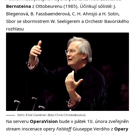
Bernsteina
z Ottobeurenu (1985). Účinkují sólisté: J.
Blegenová, B. Fassbaenderová, C. H. Ahnsjö a H. Sotin,
Sbor se sbormistrem W. Seeligerem a Orchestr Bavorského
rozhlasu
John Eliot Gardiner (foto Chris Christodoulou)
Na serveru
OperaVision
bude v pátek 10. února zveřejněn
stream
inscenace opery
Falstaff
Giuseppe Verdiho
z
Opery