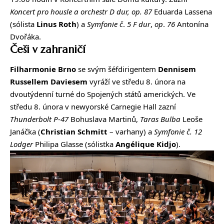
Koncert pro housle a orchestr D dur, op. 87
Eduarda Lassena
(sólista
Linus
Roth
) a
Symfonie
č
.
5
F
dur
,
op
.
76
Antonína
Dvořáka.
Češi v zahraničí
Filharmonie Brno
se svým šéfdirigentem
Dennisem
Russellem Daviesem
vyráží ve středu 8. února na
dvoutýdenní
turné do Spojených států amerických
. Ve
středu 8. února
v newyorské Carnegie Hall
zazní
Thunderbolt P-47
Bohuslava Martinů,
Taras Bulba
Leoše
Janáčka (
Christian Schmitt
– varhany) a
Symfonie č. 12
Lodger
Philipa Glasse (sólistka
Angélique Kidjo
).