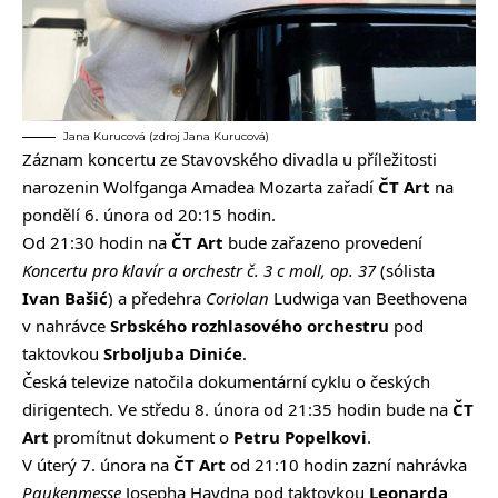
Jana Kurucová (zdroj Jana Kurucová)
Záznam koncertu ze Stavovského divadla
u příležitosti
narozenin Wolfganga Amadea Mozarta zařadí
ČT
Art
na
pondělí 6. února od 20:15 hodin.
Od 21:30 hodin na
ČT Art
bude zařazeno provedení
Koncertu pro klavír a orchestr č. 3 c moll, op. 37
(sólista
Ivan Bašić
) a předehra
Coriolan
Ludwiga van Beethovena
v nahrávce
Srbského rozhlasového orchestru
pod
taktovkou
Srboljuba Diniće
.
Česká televize natočila
dokumentární cyklu o českých
dirigentech
. Ve středu 8. února od 21:35 hodin bude na
ČT
Art
promítnut dokument o
Petru Popelkovi
.
V úterý 7. února na
ČT Art
od 21:10 hodin zazní nahrávka
Paukenmesse
Josepha Haydna
pod taktovkou
Leonarda