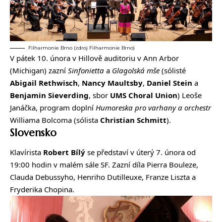
Filharmonie Brno (zdroj Filharmonie Brno)
V pátek 10. února
v Hillově auditoriu
v Ann Arbor
(Michigan) zazní
Sinfonietta
a
Glagolská mše
(sólisté
Abigail Rethwisch
,
Nancy Maultsby
,
Daniel Stein
a
Benjamin Sieverding
, sbor
UMS Choral Union
) Leoše
Janáčka, program doplní
Humoreska pro varhany a orchestr
Williama Bolcoma (sólista
Christian
Schmitt
).
Slovensko
Klavírista
Robert Bílý
se představí v úterý 7. února od
19:00 hodin v malém sále SF. Zazní díla Pierra Bouleze,
Clauda Debussyho, Henriho Dutilleuxe, Franze Liszta a
Fryderika Chopina.