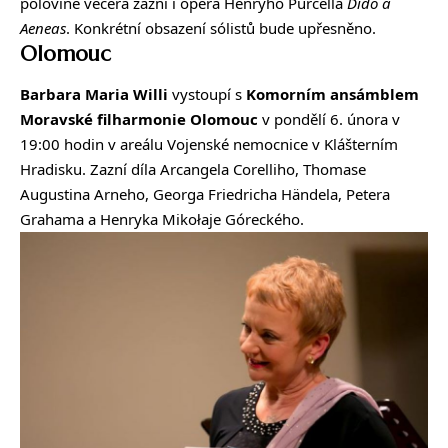
polovině večera zazní i opera Henryho Purcella
Dido a
Aeneas
. Konkrétní obsazení sólistů bude upřesněno.
Olomouc
Barbara Maria Willi
vystoupí s
Komorním ansámblem
Moravské filharmonie Olomouc
v pondělí 6. února v
19:00 hodin v areálu Vojenské nemocnice v Klášterním
Hradisku. Zazní díla Arcangela Corelliho, Thomase
Augustina Arneho, Georga Friedricha Händela, Petera
Grahama a Henryka Mikołaje Góreckého.