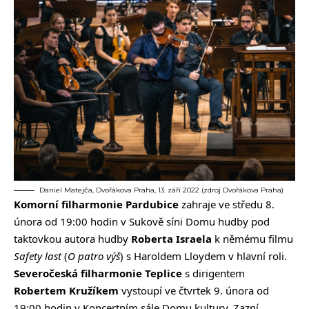
Daniel Matejča, Dvořákova Praha, 13. září 2022 (zdroj Dvořákova Praha)
Komorní filharmonie Pardubice
zahraje ve středu 8.
února od 19:00 hodin v Sukově síni Domu hudby pod
taktovkou autora hudby
Roberta Israela
k němému filmu
Safety
last
(
O
patro
výš
) s Haroldem Lloydem v hlavní roli.
Severočeská filharmonie Teplice
s dirigentem
Robertem Kružíkem
vystoupí ve čtvrtek 9. února od
19:00 hodin v Koncertním sále Domu kultury. Zazní