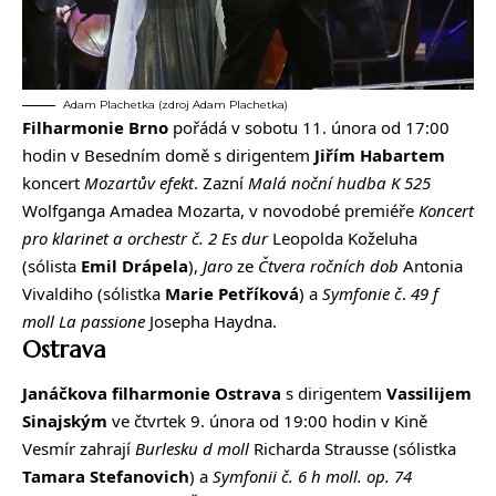
Adam Plachetka (zdroj Adam Plachetka)
Filharmonie Brno
pořádá v sobotu 11. února od 17:00
hodin v Besedním domě s dirigentem
Jiřím Habartem
koncert
Mozartův efekt
. Zazní
Malá noční hudba K 525
Wolfganga Amadea Mozarta, v novodobé premiéře
Koncert
pro klarinet a orchestr č. 2 Es dur
Leopolda Koželuha
(sólista
Emil Drápela
),
Jaro
ze
Čtvera ročních dob
Antonia
Vivaldiho (sólistka
Marie
Petříková
) a
Symfonie
č
.
49
f
moll
La
passione
Josepha Haydna.
Ostrava
Janáčkova filharmonie Ostrava
s dirigentem
Vassilijem
Sinajským
ve čtvrtek 9. února od 19:00 hodin v Kině
Vesmír zahrají
Burlesku d moll
Richarda Strausse (sólistka
Tamara
Stefanovich
) a
Symfonii č. 6 h moll. op. 74