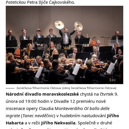
Patetickou
Petra Iljiče Čajkovského.
Janáčkova filharmonie Ostrava (zdroj Janáčkova filharmonie Ostrava)
Národní divadlo moravskoslezské
chystá na čtvrtek 9.
února od 19:00 hodin v Divadle 12
premiéru nové
inscenace opery Claudia Monteverdiho
Ol ballo delle
ingrate
(
Tanec nevděčnic
) v hudebním nastudování
Jiřího
Habarta
a v režii
Jiřího Nekvasila
. Společně v druhé