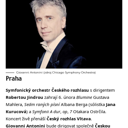
Giovanni Antonini (zdroj Chicago Symphony Orchestra)
Praha
Symfonický orchestr Českého rozhlasu
s dirigentem
Robertou Jindrou
zahrají 6. února
Blumine
Gustava
Mahlera,
Sedm raných písní
Albana Berga (sólistka
Jana
Kurucová
) a
Symfonii
A
dur
,
op
,
7
Otakara Ostrčila.
Koncert živě přenáší
Český rozhlas Vltava
.
Giovanni Antonini
bude dirigovat společně
Českou