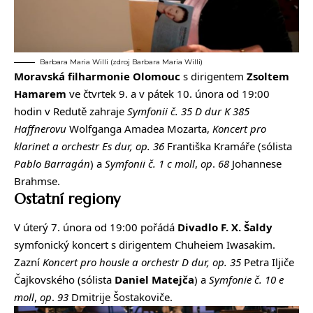
Barbara Maria Willi (zdroj Barbara Maria Willi)
Moravská filharmonie Olomouc
s dirigentem
Zsoltem
Hamarem
ve čtvrtek 9. a v pátek 10. února od 19:00
hodin v Redutě zahraje
Symfonii č. 35 D dur K 385
Haffnerovu
Wolfganga Amadea Mozarta,
Koncert pro
klarinet a orchestr Es dur, op. 36
Františka Kramáře (sólista
Pablo Barragán
) a
Symfonii
č.
1 c moll
,
op
.
68
Johannese
Brahmse.
Ostatní regiony
V úterý 7. února od 19:00 pořádá
Divadlo F. X. Šaldy
symfonický koncert
s dirigentem Chuheiem Iwasakim.
Zazní
Koncert pro housle a orchestr D dur, op. 35
Petra Iljiče
Čajkovského (sólista
Daniel
Matejča
) a
Symfonie
č.
10
e
moll
,
op
.
93
Dmitrije Šostakoviče.