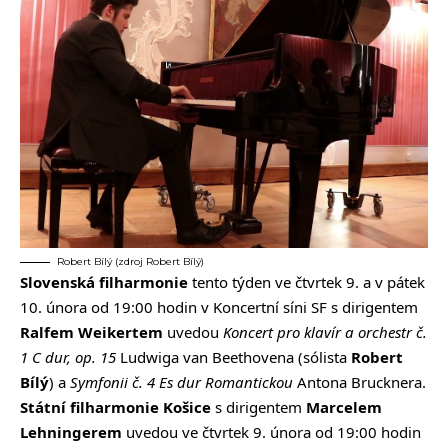
Robert Bílý (zdroj Robert Bílý)
Slovenská filharmonie
tento týden ve čtvrtek 9. a v pátek
10. února od 19:00 hodin v Koncertní síni SF s dirigentem
Ralfem Weikertem
uvedou
Koncert pro klavír a orchestr č.
1 C dur, op. 15
Ludwiga van Beethovena (sólista
Robert
Bílý
) a
Symfonii č. 4 Es dur Romantickou
Antona Brucknera.
Státní filharmonie Košice
s dirigentem
Marcelem
Lehningerem
uvedou ve čtvrtek 9. února od 19:00 hodin