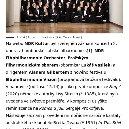
Pražský filharmonický sbor (foto Daniel Havel)
Na webu
NDR Kultur
byl zveřejněn
záznam koncertu
2.
února z hamburské
Labské filharmonie
s
[1]
NDR
Elbphilharmonie Orchester
,
Pražským
filharmonickým sborem
(sbormistr
Lukáš Vasilek
) a
dirigentem
Alanem Gilbertem
z nového festivalu
Elbphilharmonie Vision
(
programová brožura festivalu
).
V nahrávce (od času 15:14) je jako první kompozice
Flügel
(2020) německé autorky Lisy Streich (* 1985), která byla
uvedena ve světové premiéře. V kompozici uslyšíte
reminiscence na
Romea a Julii
Sergeje Prokofjeva.
Následuje záznam provedení mimořádně náročné kantáty
australského skladatele Bretta Deana (* 1961)
In This Brief