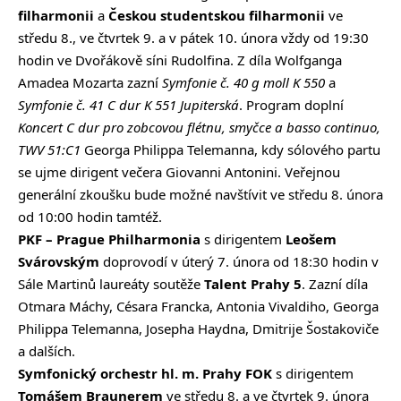
filharmonii
a
Českou studentskou filharmonii
ve
středu 8., ve čtvrtek 9. a v pátek 10. února vždy od 19:30
hodin ve Dvořákově síni Rudolfina. Z díla Wolfganga
Amadea Mozarta zazní
Symfonie č. 40 g moll K 550
a
Symfonie č. 41 C dur K 551 Jupiterská
. Program doplní
Koncert C dur pro zobcovou flétnu, smyčce a basso continuo,
TWV 51:C1
Georga Philippa Telemanna, kdy sólového partu
se ujme dirigent večera Giovanni Antonini. Veřejnou
generální zkoušku bude možné navštívit ve středu 8. února
od 10:00 hodin tamtéž.
PKF – Prague Philharmonia
s dirigentem
Leošem
Svárovským
doprovodí v úterý 7. února od 18:30 hodin v
Sále Martinů laureáty soutěže
Talent Prahy 5
. Zazní díla
Otmara Máchy, Césara Francka, Antonia Vivaldiho, Georga
Philippa Telemanna, Josepha Haydna, Dmitrije Šostakoviče
a dalších.
Symfonický orchestr hl. m. Prahy FOK
s dirigentem
Tomášem Braunerem
ve středu 8. a ve čtvrtek 9. února