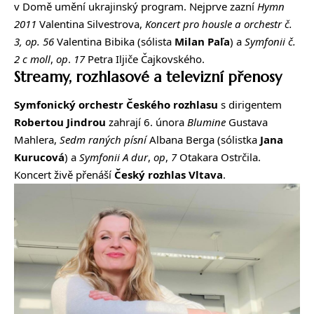
v Domě umění ukrajinský program. Nejprve zazní
Hymn
2011
Valentina Silvestrova,
Koncert pro housle a orchestr č.
3, op. 56
Valentina Bibika (sólista
Milan Paľa
) a
Symfonii
č.
2 c moll
,
op
.
17
Petra Iljiče Čajkovského.
Streamy, rozhlasové a televizní přenosy
Symfonický orchestr Českého rozhlasu
s dirigentem
Robertou Jindrou
zahrají 6. února
Blumine
Gustava
Mahlera,
Sedm raných písní
Albana Berga (sólistka
Jana
Kurucová
) a
Symfonii
A
dur
,
op
,
7
Otakara Ostrčila.
Koncert živě přenáší
Český rozhlas Vltava
.