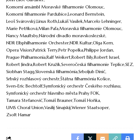
Komorní ansámbl Moravské filharmonie Olomouc
Komorní filharmonie Pardubice
Leonard Bernstein
Leoš Svárovský
Linus Roth
Lukáš Vasilek
Marcelo Lehninger
Marie Petříková
Milan Paľa
Moravská filharmonie Olomouc
Nancy Maultsby
Národní divadlo moravskoslezské
NDR Elbphilharmonie Orchester
NDR Kultur
Olga Kern
Opera Vision
Patrick Terry
Petr Popelka
Philippe Jordan
Prague Philharmonia
Ralf Weikert
Robert Bily
Robert Israel
Robert Jindra
Robert Kružík
Severočeská filharmonie Teplice
SEZ
Siobhan Stagg
Slovenská filharmónia
Srboljub Dinić
Srbský rozhlasový orchestr
Štátna filharmónia Košice
Sven-Eric Bechtolf
Symfonický orchestr Českého rozhlasu
Symfonický orchestr hlavního města Prahy FOK
Tamara Stefanović
Tomáš Brauner
Tomáš Hoňka
UMS Choral Union
Vasilij Sinajskij
Wiener Staatsoper
Zsolt Hamar