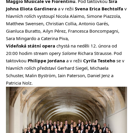
Maggio Musicale ve Fiorentinu
. Pod taktovkou
Sira
Johna Eliota Gardinera
a v režii
Svena
Erica
Bechtolfa
v
hlavních rolích vystoupí Nicola Alaimo, Simone Piazzola,
Matthew Swensen, Christian Collia, Antonio Garés,
Gianluca Buratto, Ailyn Pérez, Francesca Boncompagni,
Sara Mingardo a Caterina Piva,
Vídeňská státní opera
chystá na neděli 12. února od
20:00 hodim
stream opery
Salome
Richara Strausse
. Pod
taktovkou
Philippe Jordana
a v režii
Cyrila Testeho
se v
hlavních rolích představí Gerhard Siegel, Michaela
Schuster, Malin Byström, Iain Paterson, Daniel Jenz a
Patricia Nolz.