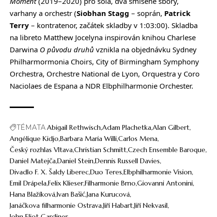
Moment
(2019–2020) pro sóla, dva smíšené sbory,
varhany a orchestr (
Siobhan
Stagg
– soprán,
Patrick
Terry
– kontratenor, začátek skladby v 1:03:00). Skladba
na libreto Matthew Jocelyna inspirován knihou Charlese
Darwina
O původu
druhů
vznikla na objednávku Sydney
Philharmormonia Choirs, City of Birmingham Symphony
Orchestra, Orchestre National de Lyon, Orquestra y Coro
Naciolaes de Espana a NDR Elbphilharmonie Orchester.
TÉMATA
Abigail Rethwisch
Adam Plachetka
Alan Gilbert
Angélique Kidjo
Barbara Maria Willi
Carlos Mena
Český rozhlas Vltava
Christian Schmitt
Czech Ensemble Baroque
Daniel Matejča
Daniel Stein
Dennis Russell Davies
Divadlo F. X. Šaldy Liberec
Duo Teres
Elbphilharmonie Vision
Emil Drápela
Felix Klieser
Filharmonie Brno
Giovanni Antonini
Hana Blažíková
Ivan Bašić
Jana Kurucová
Janáčkova filharmonie Ostrava
Jiří Habart
Jiří Nekvasil
John Eliot Gardiner