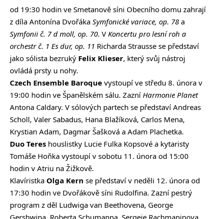
od 19:30 hodin ve Smetanově síni Obecního domu zahrají
z díla Antonína Dvořáka
Symfonické variace, op. 78
a
Symfonii č. 7 d moll, op. 70
. V
Koncertu pro lesní roh a
orchestr č. 1 Es dur, op. 11
Richarda Strausse se představí
jako sólista bezruký
Felix
Klieser
, který svůj nástroj
ovládá prsty u nohy.
Czech Ensemble Baroque
vystoupí ve středu 8. února
v
19:00 hodin ve Španělském sálu. Zazní
Harmonie Planet
Antona Caldary. V sólových partech se představí Andreas
Scholl, Valer Sabadus, Hana Blažíková, Carlos Mena,
Krystian Adam, Dagmar Šašková a Adam Plachetka.
Duo
Teres
houslistky Lucie Fulka Kopsové a kytaristy
Tomáše Hoňka
vystoupí v sobotu 11. února od 15:00
hodin v Atriu na Žižkově.
Klavíristka
Olga Kern
se představí v neděli 12. února od
17:30 hodin ve Dvořákově síni Rudolfina. Zazní pestrý
program z děl Ludwiga van Beethovena, George
Gershwina, Roberta Schumanna, Sergeje Rachmaninova,