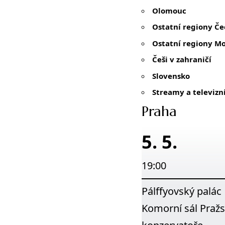
Olomouc
Ostatní regiony Če
Ostatní regiony Mo
Češi v zahraničí
Slovensko
Streamy a televizn
Praha
5. 5.
19:00
Pálffyovský palác
Komorní sál Praž