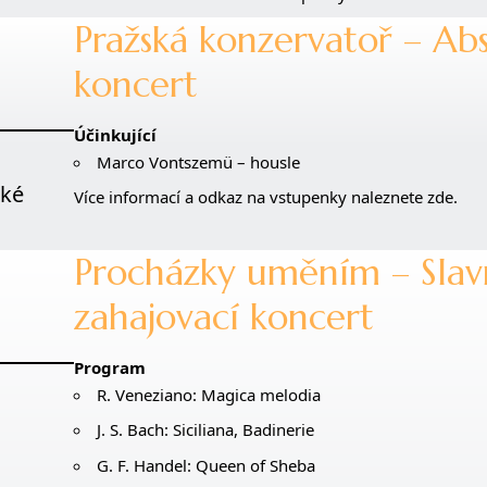
Pražská konzervatoř – Ab
koncert
Účinkující
Marco Vontszemü – housle
ské
Více informací a odkaz na vstupenky naleznete zde.
Procházky uměním – Slav
zahajovací koncert
Program
R. Veneziano: Magica melodia
J. S. Bach: Siciliana, Badinerie
G. F. Handel: Queen of Sheba