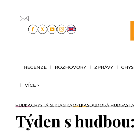
RECENZE
ROZHOVORY
ZPRÁVY
CHYS
VÍCE
HUDBA
CHYSTÁ SE
KLASIKA
OPERA
SOUDOBÁ HUDBA
ST
Týden s hudbou: 