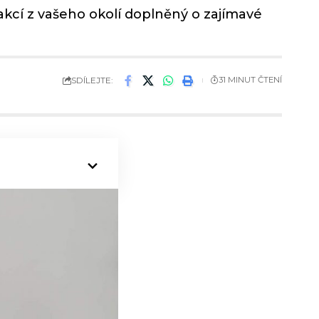
kcí z vašeho okolí doplněný o zajímavé
SDÍLEJTE:
31 MINUT ČTENÍ