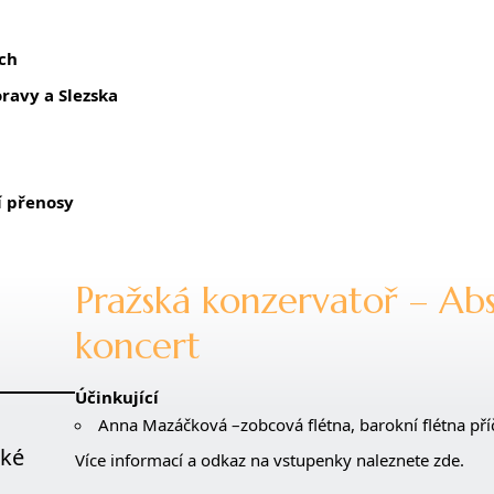
ch
ravy a Slezska
í přenosy
Pražská konzervatoř – Ab
koncert
Účinkující
Anna Mazáčková –zobcová flétna, barokní flétna pří
ské
Více informací a odkaz na vstupenky naleznete zde.