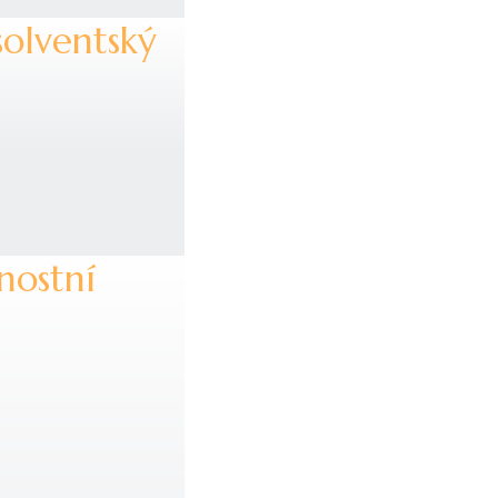
solventský
nostní