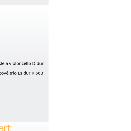
le a violoncello D dur
vé trio Es dur K 563
ert