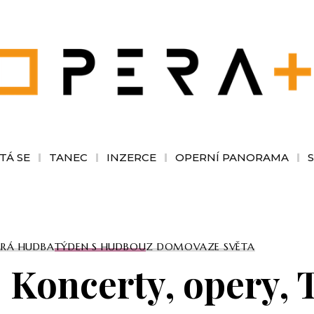
TÁ SE
TANEC
INZERCE
OPERNÍ PANORAMA
ARÁ HUDBA
TÝDEN S HUDBOU
Z DOMOVA
ZE SVĚTA
Koncerty, opery, T