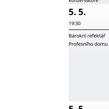
konzervatoře
5. 5.
19:30
Barokní refektář
Profesního domu
5. 5.