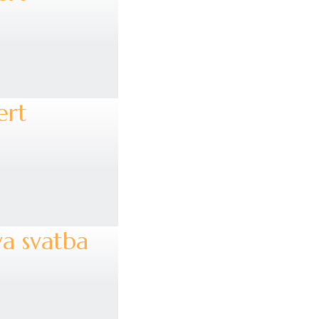
ert
va svatba