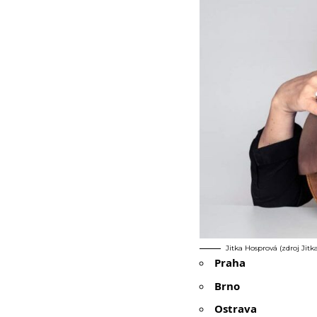
Jitka Hosprová (zdroj Jitk
Praha
Brno
Ostrava