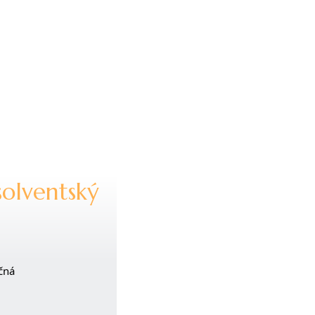
solventský
čná