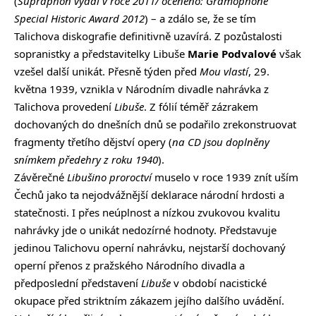
(
Supraphon vydal v roce 2011/ oceněno: Gramophone
Special Historic Award 2012
) – a zdálo se, že se tím
Talichova diskografie definitivně uzavírá. Z pozůstalosti
sopranistky a představitelky Libuše
Marie Podvalové
však
vzešel další unikát. Přesně týden před
Mou vlastí
, 29.
května 1939, vznikla v Národním divadle nahrávka z
Talichova provedení
Libuše
. Z fólií téměř zázrakem
dochovaných do dnešních dnů se podařilo zrekonstruovat
fragmenty třetího dějství opery (
na CD jsou doplněny
snímkem předehry z roku 1940
).
Závěrečné
Libušino proroctví
muselo v roce 1939 znít uším
Čechů jako ta nejodvážnější deklarace národní hrdosti a
statečnosti. I přes neúplnost a nízkou zvukovou kvalitu
nahrávky jde o unikát nedozírné hodnoty. Představuje
jedinou Talichovu operní nahrávku, nejstarší dochovaný
operní přenos z pražského Národního divadla a
předposlední představení
Libuše
v období nacistické
okupace před striktním zákazem jejího dalšího uvádění.