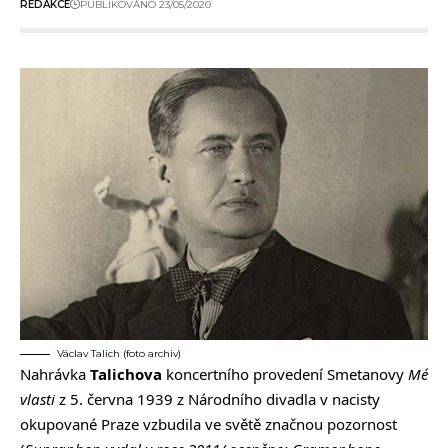
REDAKCE
PUBLIKOVÁNO 23/05/2020
Václav Talich (foto archiv)
Nahrávka
Talichova
koncertního provedení Smetanovy
Mé
vlasti
z 5. června 1939 z Národního divadla v nacisty
okupované Praze vzbudila ve světě značnou pozornost