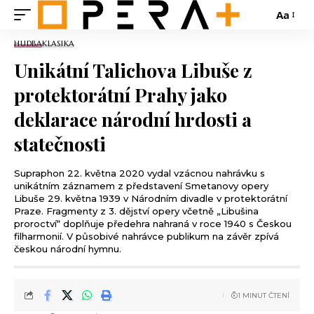
Aa
HUDBA
KLASIKA
Unikátní Talichova Libuše z
protektorátní Prahy jako
deklarace národní hrdosti a
statečnosti
Supraphon 22. května 2020 vydal vzácnou nahrávku s
unikátním záznamem z představení Smetanovy opery
Libuše 29. května 1939 v Národním divadle v protektorátní
Praze. Fragmenty z 3. dějství opery včetně „Libušina
proroctví“ doplňuje předehra nahraná v roce 1940 s Českou
filharmonií. V působivé nahrávce publikum na závěr zpívá
českou národní hymnu.
1 MINUT ČTENÍ