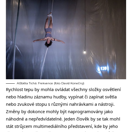
Alžběta Tichá: Frekvence (foto David Konečný)
Rychlost tepu by mohla ovládat všechny složky osvětlení
nebo hladinu záznamu hudby, vypínat či zapínat světla
nebo zvukové stopu s různými nahrávkami a nástroji.
Změny by dokonce mohly být naprogramovány jako
náhodné a nepředvídatelné. Jeden člověk by se tak mohl
stát strůjcem multimediálního představení, kde by jeho