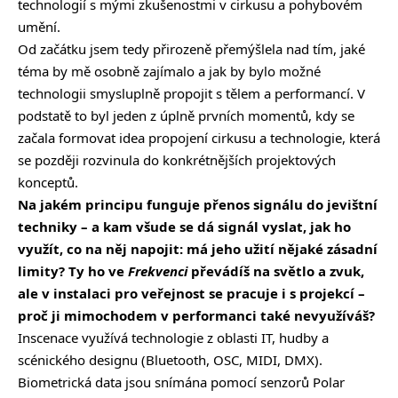
technologií s mými zkušenostmi v cirkusu a pohybovém
umění.
Od začátku jsem tedy přirozeně přemýšlela nad tím, jaké
téma by mě osobně zajímalo a jak by bylo možné
technologii smysluplně propojit s tělem a performancí. V
podstatě to byl jeden z úplně prvních momentů, kdy se
začala formovat idea propojení cirkusu a technologie, která
se později rozvinula do konkrétnějších projektových
konceptů.
Na jakém principu funguje přenos signálu do jevištní
techniky – a kam všude se dá signál vyslat, jak ho
využít, co na něj napojit: má jeho užití nějaké zásadní
limity? Ty ho ve
Frekvenci
převádíš na světlo a zvuk,
ale v instalaci pro veřejnost se pracuje i s projekcí –
proč ji mimochodem v performanci také nevyužíváš?
Inscenace využívá technologie z oblasti IT, hudby a
scénického designu (Bluetooth, OSC, MIDI, DMX).
Biometrická data jsou snímána pomocí senzorů Polar