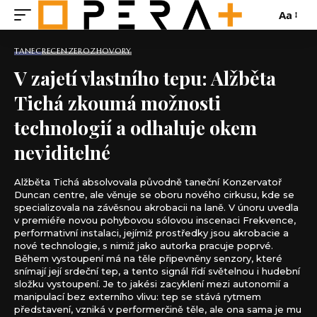
Aa
TANEC
RECENZE
ROZHOVORY
V zajetí vlastního tepu: Alžběta
Tichá zkoumá možnosti
technologií a odhaluje okem
neviditelné
Alžběta Tichá absolvovala původně taneční Konzervatoř
Duncan centre, ale věnuje se oboru nového cirkusu, kde se
specializovala na závěsnou akrobacii na laně. V únoru uvedla
v premiéře novou pohybovou sólovou inscenaci Frekvence,
performativní instalaci, jejímiž prostředky jsou akrobacie a
nové technologie, s nimiž jako autorka pracuje poprvé.
Během vystoupení má na těle připevněny senzory, které
snímají její srdeční tep, a tento signál řídí světelnou i hudební
složku vystoupení. Je to jakési zacyklení mezi autonomií a
manipulací bez externího vlivu: tep se stává rytmem
představení, vzniká v performerčině těle, ale ona sama je mu