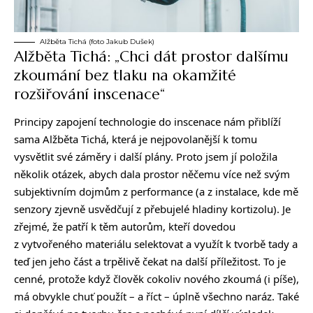
Alžběta Tichá (foto Jakub Dušek)
Alžběta Tichá: „Chci dát prostor dalšímu
zkoumání bez tlaku na okamžité
rozšiřování inscenace“
Principy zapojení technologie do inscenace nám přiblíží
sama Alžběta Tichá, která je nejpovolanější k tomu
vysvětlit své záměry i další plány. Proto jsem jí položila
několik otázek, abych dala prostor něčemu více než svým
subjektivním dojmům z performance (a z instalace, kde mě
senzory zjevně usvědčují z přebujelé hladiny kortizolu). Je
zřejmé, že patří k těm autorům, kteří dovedou
z vytvořeného materiálu selektovat a využít k tvorbě tady a
teď jen jeho část a trpělivě čekat na další příležitost. To je
cenné, protože když člověk cokoliv nového zkoumá (i píše),
má obvykle chuť použít – a říct – úplně všechno naráz. Také