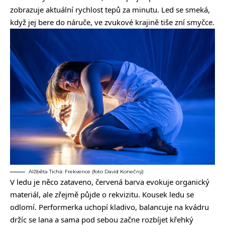
zobrazuje aktuální rychlost tepů za minutu. Led se smeká,
když jej bere do náruče, ve zvukové krajině tiše zní smyčce.
Alžběta Tichá: Frekvence (foto David Konečný)
V ledu je něco zataveno, červená barva evokuje organický
materiál, ale zřejmě půjde o rekvizitu. Kousek ledu se
odlomí. Performerka uchopí kladivo, balancuje na kvádru
držíc se lana a sama pod sebou začne rozbíjet křehký