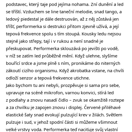
podstavec, který taje pod jejíma nohama. Zní dunění a led
se tříští. Vzduchem se line taneční melodie, snad tango, a
ledový piedestal je dále destruován, až z něj zůstává jen
tříšť, performerka si destrukci přitom zjevně užívá, a její
tepová frekvence spolu s tím stoupá. Kousky ledu nejsou
stejné jako střepy, tají i v rukou a není snadné je
přeskupovat. Performerka sklouzává po jevišti po vodě,
v níž se zatím led průběžně mění. Když ulehne, slyšíme
bouřící srdce a jsme plně s ním, pronikáme do niterných
zákoutí cizího organismu. Když akrobatka vstane, na chvíli
odloží senzor a tepová frekvence utichne.
Jako bychom tu ani nebyli, prozpěvuje si sama pro sebe,
upravuje na scéně mikrofon, varnou konvici, stírá led
z podlahy a znovu nasadí čidlo – zvuk se okamžitě roztepe
a za chvilku je zapojen znovu i displej. Červené přiléhavé
elastické šaty snad evokují pulzující krev v žilách. Světlem
pulzuje i sud, v jehož spodní části si můžeme všimnout
velké vrstvy voda. Performerka teď naciťuje svůj vlastní