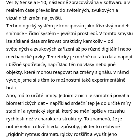
Verity Sense a H10, následně zpracovávána v softwaru a v
reálném čase převáděna do světelných, zvukových a
vizuálních změn na jevišti.
Technologický systém je koncipován jako třívrstvý model:
snímače – řídicí systém – jevištní prostředí. V tomto smyslu
lze získaná data směrovat prakticky kamkoliv – od
světelných a zvukových zařízení až po různé digitální nebo
mechanické prvky. Teoreticky je možné na tato data napojit
i běžné spotřebiče, například fén na vlasy nebo jiné
objekty, které mohou reagovat na změny signálu. V rámci
vývoje jsme si s těmito možnostmi také experimentálně
hráli.
Ano, má to určité limity. Jedním z nich je samotná povaha
biometrických dat – například srdeční tep je do určité míry
stabilní a rytmický signál, který se mění spíše v rozsahu
rychlosti než v charakteru struktury. To znamená, že je
nutné velmi citlivě hledat způsoby, jak tento relativně
„rigidní“ rytmus dramaturgicky rozšířit a využít jeho