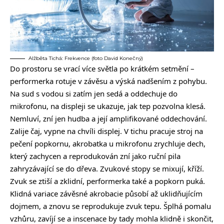
Alžběta Tichá: Frekvence (foto David Konečný)
Do prostoru se vrací více světla po krátkém setmění –
performerka rotuje v závěsu a výská nadšením z pohybu.
Na sud s vodou si zatím jen sedá a oddechuje do
mikrofonu, na displeji se ukazuje, jak tep pozvolna klesá.
Nemluví, zní jen hudba a její amplifikované oddechování.
Zalije čaj, vypne na chvíli displej. V tichu pracuje stroj na
pečení popkornu, akrobatka u mikrofonu zrychluje dech,
který zachycen a reprodukován zní jako ruční pila
zahryzávající se do dřeva. Zvukové stopy se mixují, kříží.
Zvuk se ztiší a zklidní, performerka také a popkorn puká.
Klidná variace závěsné akrobacie působí až uklidňujícím
dojmem, a znovu se reprodukuje zvuk tepu. Šplhá pomalu
vzhůru, zavíjí se a inscenace by tady mohla klidně i skončit,