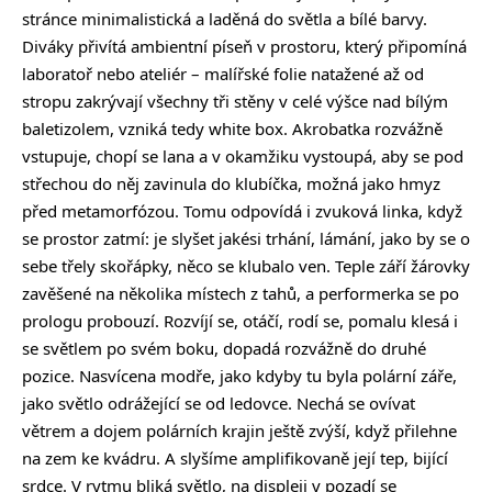
stránce minimalistická a laděná do světla a bílé barvy.
Diváky přivítá ambientní píseň v prostoru, který připomíná
laboratoř nebo ateliér – malířské folie natažené až od
stropu zakrývají všechny tři stěny v celé výšce nad bílým
baletizolem, vzniká tedy white box. Akrobatka rozvážně
vstupuje, chopí se lana a v okamžiku vystoupá, aby se pod
střechou do něj zavinula do klubíčka, možná jako hmyz
před metamorfózou. Tomu odpovídá i zvuková linka, když
se prostor zatmí: je slyšet jakési trhání, lámání, jako by se o
sebe třely skořápky, něco se klubalo ven. Teple září žárovky
zavěšené na několika místech z tahů, a performerka se po
prologu probouzí. Rozvíjí se, otáčí, rodí se, pomalu klesá i
se světlem po svém boku, dopadá rozvážně do druhé
pozice. Nasvícena modře, jako kdyby tu byla polární záře,
jako světlo odrážející se od ledovce. Nechá se ovívat
větrem a dojem polárních krajin ještě zvýší, když přilehne
na zem ke kvádru. A slyšíme amplifikovaně její tep, bijící
srdce. V rytmu bliká světlo, na displeji v pozadí se