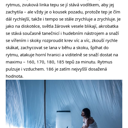
rytmus, zvuková linka tepu se jí stává vodítkem, aby jej
zachytila – ale vždy je o kousek pozadu, protože tep je čím
dál rychlejší, takže i tempo se stále zrychluje a zrychluje. Je
jako na diskotéce, světla žárovek vesele blikají, akrobatka
se stává současně tanečnicí i hudebním nástrojem a snaží
se vířením i skoky rozproudit krev víc a víc, zkouší rychle
skákat, zachycovat se lana v běhu a skoku, šplhat do
rytmu, atakuje horní hranici a viditelně se snaží dostat na
maximu – 160, 170, 180, 185 tepů za minutu. Rytmus
pulzuje i vzduchem. 186 je zatím nejvyšší dosažená
hodnota.