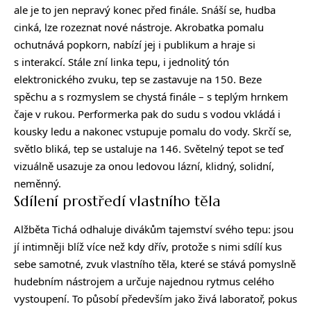
ale je to jen nepravý konec před finále. Snáší se, hudba
cinká, lze rozeznat nové nástroje. Akrobatka pomalu
ochutnává popkorn, nabízí jej i publikum a hraje si
s interakcí. Stále zní linka tepu, i jednolitý tón
elektronického zvuku, tep se zastavuje na 150. Beze
spěchu a s rozmyslem se chystá finále – s teplým hrnkem
čaje v rukou. Performerka pak do sudu s vodou vkládá i
kousky ledu a nakonec vstupuje pomalu do vody. Skrčí se,
světlo bliká, tep se ustaluje na 146. Světelný tepot se teď
vizuálně usazuje za onou ledovou lázní, klidný, solidní,
neměnný.
Sdílení prostředí vlastního těla
Alžběta Tichá odhaluje divákům tajemství svého tepu: jsou
jí intimněji blíž více než kdy dřív, protože s nimi sdílí kus
sebe samotné, zvuk vlastního těla, které se stává pomyslně
hudebním nástrojem a určuje najednou rytmus celého
vystoupení. To působí především jako živá laboratoř, pokus