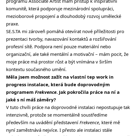
programu Associate Artist mám přístup k inspirativní
komunitě, která podporuje mezinárodní spolupráci,
mezioborové propojení a dlouhodobý rozvoj umělecké
praxe.
SE.S.TA mi zároveň pomáhá otevírat nové příležitosti pro
prezentaci tvorby, navazování kontaktů a rozšiřování
profesní sítě. Podpora není pouze materiální nebo
organizační, ale také mentální a motivační – mám pocit, že
moje práce má prostor růst a být vnímána v širším
kontextu současného umění.
Měla jsem možnost zažít na vlastní tep work in
progress instalace, která bude doprovodným
programem
Frekvence
. Jak pokročila práce na ní a
jaké s ní máš záměry?
V tuto chvíli práce na doprovodné instalaci nepostupuje tak
intenzivně, protože se momentálně soustředíme
především na uvádění představení
Frekvence
, které mě
nyní zaměstnává nejvíce. I přesto ale instalaci stále