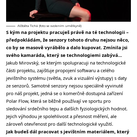
Alžběta Tichá (foto se svolením umělkyně)
S kým na projektu pracuješ právě na té technologii –
předpokládám, že senzory tohoto druhu nejsou něco,
co by se masově vyrábělo a dalo kupovat. Zmínila jsi
svého kamaráda, který se technologiemi zabývá…
Jakub Mirovský, se kterým spolupracuji na technologické
části projektu, zajišťuje propojení softwaru a celého
jevištního systému (světla, zvuk a vizuální výstupy) s daty
ze senzorů. Samotné senzory nejsou speciálně vyvinuté
pro náš projekt, jedná se o komerčně dostupná zařízení
Polar Flow, která se běžně používají ve sportu pro
sledování srdečního tepu a dalších fyziologických hodnot.
Jejich výhodou je spolehlivost a přesnost měření, ale
zároveň otevřenost pro další technologické využití.
Jak budeš dál pracovat s jevištním materiálem, který