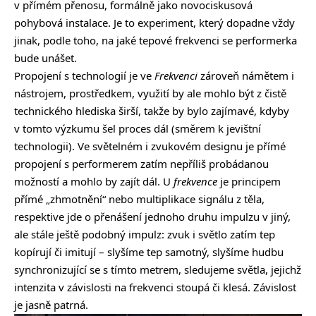
v přímém přenosu, formálně jako novociskusová
pohybová instalace. Je to experiment, který dopadne vždy
jinak, podle toho, na jaké tepové frekvenci se performerka
bude unášet.
Propojení s technologií je ve
Frekvenci
zároveň námětem i
nástrojem, prostředkem, využití by ale mohlo být z čistě
technického hlediska širší, takže by bylo zajímavé, kdyby
v tomto výzkumu šel proces dál (směrem k jevištní
technologii). Ve světelném i zvukovém designu je přímé
propojení s performerem zatím nepříliš probádanou
možností a mohlo by zajít dál. U
frekvence
je principem
přímé „zhmotnění“ nebo multiplikace signálu z těla,
respektive jde o přenášení jednoho druhu impulzu v jiný,
ale stále ještě podobný impulz: zvuk i světlo zatím tep
kopírují či imitují – slyšíme tep samotný, slyšíme hudbu
synchronizující se s tímto metrem, sledujeme světla, jejichž
intenzita v závislosti na frekvenci stoupá či klesá. Závislost
je jasně patrná.