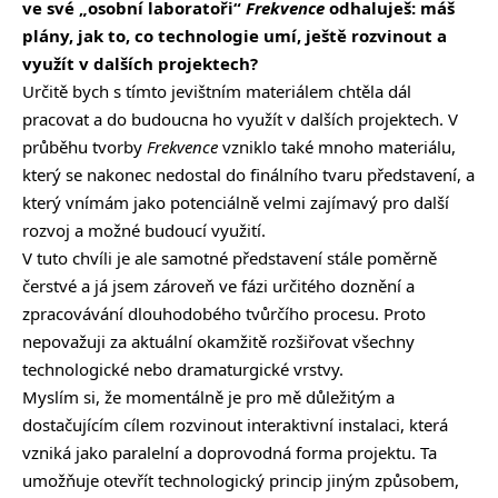
ve své „osobní laboratoři“
Frekvence
odhaluješ: máš
plány, jak to, co technologie umí, ještě rozvinout a
využít v dalších projektech?
Určitě bych s tímto jevištním materiálem chtěla dál
pracovat a do budoucna ho využít v dalších projektech. V
průběhu tvorby
Frekvence
vzniklo také mnoho materiálu,
který se nakonec nedostal do finálního tvaru představení, a
který vnímám jako potenciálně velmi zajímavý pro další
rozvoj a možné budoucí využití.
V tuto chvíli je ale samotné představení stále poměrně
čerstvé a já jsem zároveň ve fázi určitého doznění a
zpracovávání dlouhodobého tvůrčího procesu. Proto
nepovažuji za aktuální okamžitě rozšiřovat všechny
technologické nebo dramaturgické vrstvy.
Myslím si, že momentálně je pro mě důležitým a
dostačujícím cílem rozvinout interaktivní instalaci, která
vzniká jako paralelní a doprovodná forma projektu. Ta
umožňuje otevřít technologický princip jiným způsobem,