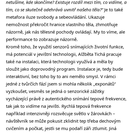
netušíme, kde skončíme? Existuje rozdíl mezi tím, co vidíme, a
tím, co se skutečně odehrává uvnitř našeho těla?“
Je to také
metafora iluze svobody a sebeovládání. Ukazuje
nemožnost překročit hranice vlastního těla, zhmotňuje
názorně, jak nás tělesné pochody ovládají. My to víme, ale
performance to zobrazuje názorně.
Kromě toho, že využití senzorů snímajících životní funkce,
má potenciál v jevištní technologii, Alžběta Tichá pracuje
také na instalaci, která technologii využívá a měla by
sloužit jako doprovodný program. Instalace je, tedy bude
interaktivní, bez toho by to ani nemělo smysl. V rámci
jedné z tvůrčích fází jsem si mohla několik „exponátů“
vyzkoušet, vesměs se jedná o senzorické zážitky
vycházející právě z autentického snímání tepové frekvence,
tak jak to vidíme na jevišti. Rychlá tepová frekvence
například intenzivněji rozsvěcuje světlo v žárovkách –
návštěvník se může pokusit zklidnit tep třeba dechovým
cvičením a počkat, jestli se mu podaří záři ztlumit. Jiná