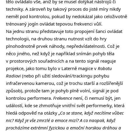
tělo ovládalo vše, aniž by se musel dotýkat nástrojů či
techniky. A zároveň by takový proces do jisté míry nikdy
neměl pod kontrolou, pokud by nedokázal jako celoživotně
trénovaný jogín ovládat tepovou frekvenci vůlí.
Na jednu stranu představuje toto propojení šanci ovládat
technologii, na druhou stranu nutnost vzít do hry
plnohodnotně prvek náhody, nepředvídatelnosti. Což je
něco jiného, než když je například snímán pohyb těla
v prostorových souřadnicích a na tento signál reaguje
projekce, jako tomu bylo v Laterně magice v
Robotu
Radiovi
(nebo při užití sledování/trackingu pohybu
infračervenou kamerou, což je trochu starší a rozšířenější
způsob), protože tam je pohyb plně volní, signál je pod
kontrolou performera.
Frekvence
není, či nemusí být, jen
událostí, kde se zhmotňuje vnitřní svět performerky, která
hledá odpověď na otázky
„Co se stane, když necítíme vůbec
nic? Když je vše zmrzlé a emoce mizí? A co naopak, když
procházíme extrémní fyzickou a emoční horskou dráhou a