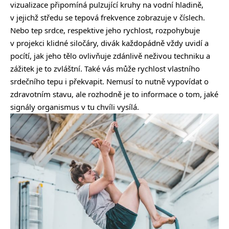
vizualizace připomíná pulzující kruhy na vodní hladině,
v jejichž středu se tepová frekvence zobrazuje v číslech.
Nebo tep srdce, respektive jeho rychlost, rozpohybuje
v projekci klidné siločáry, divák každopádně vždy uvidí a
pocítí, jak jeho tělo ovlivňuje zdánlivě neživou techniku a
zážitek je to zvláštní. Také vás může rychlost vlastního
srdečního tepu i překvapit. Nemusí to nutně vypovídat o
zdravotním stavu, ale rozhodně je to informace o tom, jaké
signály organismus v tu chvíli vysílá.