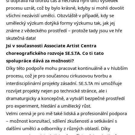
si dopřává na tvorbu čas a nechává nyní dílčí výsledek
procesu uzrát, což by bylo krásné, kdyby si mohli dovolit
všichni nezávislí umělci. Obzvláště v případě, kdy se
umělecký výzkum dotýká formy výzkumu tak, jak jej
známe z vědeckého prostředí – protože tady jsou ve hře
skutečná data!
Jsi v současnosti Associate Artist Centra
choreografického rozvoje SE.S.TA. Co ti tato
spolupráce dává za možnosti?
Díky této podpoře mohu pracovat kontinuálně a v hlubším
procesu, což je pro současnou cirkusovou tvorbu a
interdisciplinární projekty zásadní. SE.S.TA mi umožňuje
rozvíjet projekty nejen po technické stránce, ale i
dramaturgicky a koncepčně, a vytváří bezpečné prostředí
pro experiment, hledání a umělecký růst.
Velmi cenná je pro mě také lidská a profesionální podpora
– možnost konzultací, sdílení zkušeností a setkávání s
dalšími umělci a odborníky z různých oblastí. Díky