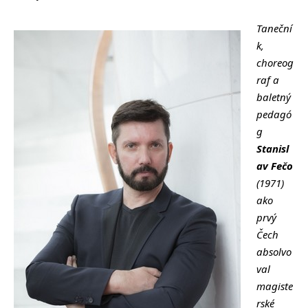
Taneční
k,
choreog
raf a
baletný
pedagó
g
Stanisl
av Fečo
(1971)
ako
prvý
Čech
absolvo
val
magiste
rské