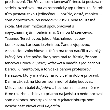
predstavení. Zbožňoval som tancovať Princa, tá postava mi
sedela, označovali ma za romantický typ Princa. To, čo robí
túto postavu takou jedinečnou – pozície, gestá, manieru –
som odpozoroval od kolegov v Rusku, bola to úžasná
škola. Mal som možnosť spolupracovať s
najvýznamnejšími balerínami: Galinou Mezencevou,
Tatianou Terechovou, Juliou Machalinou, Lubov
Kunakovou, Larissou Lezhninou, Žanou Ajupovou,
Anastasiou Volochkovou. Toľko ma toho naučili a za taký
krátký čas. Ešte počas školy som mal to šťastie, že som
tancoval Princa v
Spiacej krásavici
a navyše s jedinečnou
Dariou Klimentovou, a to vďaka pánovi profesorovi
Halászovi, ktorý ma vtedy na rolu veľmi dobre pripravil.
Dal mi základ, na ktorom som mohol ďalej budovať.
Miloval som balet
Bajadéra
a hoci som si na premiére v
Brne roztrhol achilovku priamo na javisku a nedotancoval
som dokonca, nezatrpkol som. V Jekaterinburgu som
neskôr naštudoval celú
Bajadéru
.