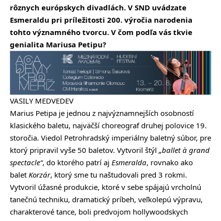
rôznych európskych divadlách. V SND uvádzate
Esmeraldu pri príležitosti 200. výročia narodenia
tohto významného tvorcu. V čom podľa vás tkvie
genialita Mariusa Petipu?
VASILY MEDVEDEV
Marius Petipa je jednou z najvýznamnejších osobností
klasického baletu, najväčší choreograf druhej polovice 19.
storočia. Viedol Petrohradský imperiálny baletný súbor, pre
ktorý pripravil vyše 50 baletov. Vytvoril štýl
„ballet à grand
spectacle“
, do ktorého patrí aj
Esmeralda
, rovnako ako
balet
Korzár
, ktorý sme tu naštudovali pred 3 rokmi.
Vytvoril úžasné produkcie, ktoré v sebe spájajú vrcholnú
tanečnú techniku, dramatický príbeh, veľkolepú výpravu,
charakterové tance, boli predvojom hollywoodskych