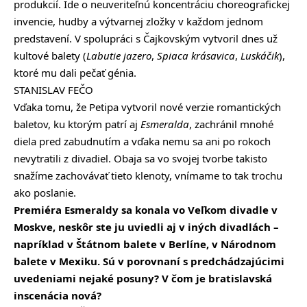
produkcií. Ide o neuveriteľnú koncentráciu choreografickej
invencie, hudby a výtvarnej zložky v každom jednom
predstavení. V spolupráci s Čajkovským vytvoril dnes už
kultové balety (
Labutie jazero
,
Spiaca krásavica
,
Luskáčik
),
ktoré mu dali pečať génia.
STANISLAV FEČO
Vďaka tomu, že Petipa vytvoril nové verzie romantických
baletov, ku ktorým patrí aj
Esmeralda
, zachránil mnohé
diela pred zabudnutím a vďaka nemu sa ani po rokoch
nevytratili z divadiel. Obaja sa vo svojej tvorbe takisto
snažíme zachovávať tieto klenoty, vnímame to tak trochu
ako poslanie.
Premiéra Esmeraldy sa konala vo Veľkom divadle v
Moskve, neskôr ste ju uviedli aj v iných divadlách –
napríklad v Štátnom balete v Berlíne, v Národnom
balete v Mexiku. Sú v porovnaní s predchádzajúcimi
uvedeniami nejaké posuny? V čom je bratislavská
inscenácia nová?