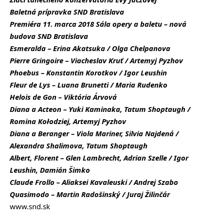
Baletná prípravka SND Bratislava
Premiéra 11. marca 2018 Sála opery a baletu – nová
budova SND Bratislava
Esmeralda – Erina Akatsuka / Olga Chelpanova
Pierre Gringoire – Viacheslav Kruť / Artemyj Pyzhov
Phoebus – Konstantin Korotkov / Igor Leushin
Fleur de Lys – Luana Brunetti / Maria Rudenko
Helois de Gon – Viktória Árvová
Diana a Acteon – Yuki Kaminaka, Tatum Shoptaugh /
Romina Kołodziej, Artemyj Pyzhov
Diana a Beranger – Viola Mariner, Silvia Najdená /
Alexandra Shalimova, Tatum Shoptaugh
Albert, Florent – Glen Lambrecht, Adrian Szelle / Igor
Leushin, Damián Šimko
Claude Frollo – Aliaksei Kavaleuski / Andrej Szabo
Quasimodo – Martin Radošinský / Juraj Žilinčár
www.snd.sk