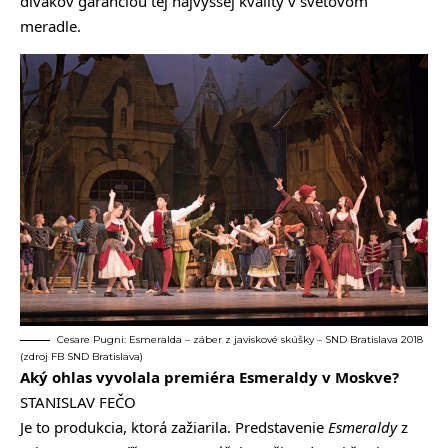
divákov garanciou tej najvyššej kvality v svetovom
meradle.
Cesare Pugni: Esmeralda – záber z javiskové skúšky – SND Bratislava 2018
(zdroj FB SND Bratislava)
Aký ohlas vyvolala premiéra Esmeraldy v Moskve?
STANISLAV FEČO
Je to produkcia, ktorá zažiarila. Predstavenie
Esmeraldy
z