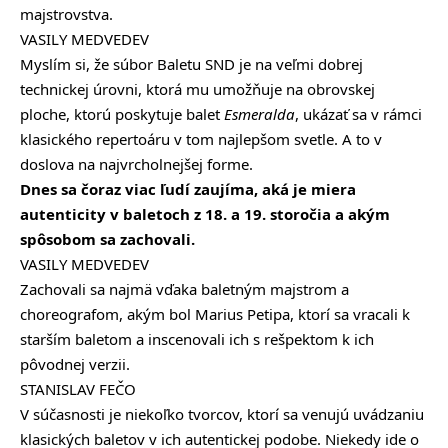
majstrovstva.
VASILY MEDVEDEV
Myslím si, že súbor Baletu SND je na veľmi dobrej
technickej úrovni, ktorá mu umožňuje na obrovskej
ploche, ktorú poskytuje balet
Esmeralda
, ukázať sa v rámci
klasického repertoáru v tom najlepšom svetle. A to v
doslova na najvrcholnejšej forme.
Dnes sa čoraz viac ľudí zaujíma, aká je miera
autenticity v baletoch z 18. a 19. storočia a akým
spôsobom sa zachovali.
VASILY MEDVEDEV
Zachovali sa najmä vďaka baletným majstrom a
choreografom, akým bol Marius Petipa, ktorí sa vracali k
starším baletom a inscenovali ich s rešpektom k ich
pôvodnej verzii.
STANISLAV FEČO
V súčasnosti je niekoľko tvorcov, ktorí sa venujú uvádzaniu
klasických baletov v ich autentickej podobe. Niekedy ide o