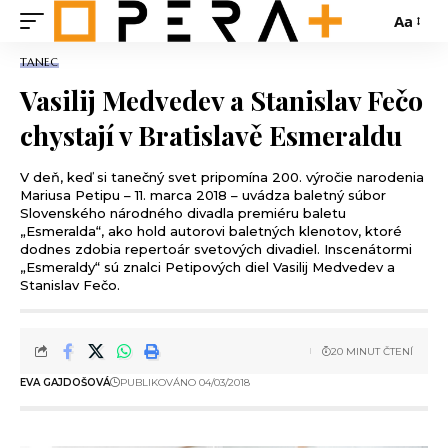
Aa
TANEC
Vasilij Medvedev a Stanislav Fečo
chystají v Bratislavě Esmeraldu
V deň, keď si tanečný svet pripomína 200. výročie narodenia
Mariusa Petipu – 11. marca 2018 – uvádza baletný súbor
Slovenského národného divadla premiéru baletu
„Esmeralda“, ako hold autorovi baletných klenotov, ktoré
dodnes zdobia repertoár svetových divadiel. Inscenátormi
„Esmeraldy“ sú znalci Petipových diel Vasilij Medvedev a
Stanislav Fečo.
20 MINUT ČTENÍ
EVA GAJDOŠOVÁ
PUBLIKOVÁNO 04/03/2018