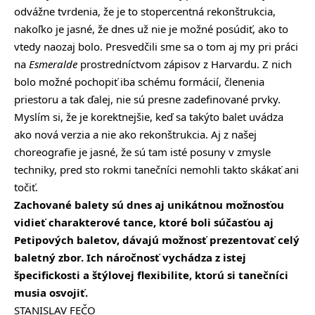
odvážne tvrdenia, že je to stopercentná rekonštrukcia,
nakoľko je jasné, že dnes už nie je možné posúdiť, ako to
vtedy naozaj bolo. Presvedčili sme sa o tom aj my pri práci
na
Esmeralde
prostredníctvom zápisov z Harvardu. Z nich
bolo možné pochopiť iba schému formácií, členenia
priestoru a tak ďalej, nie sú presne zadefinované prvky.
Myslím si, že je korektnejšie, keď sa takýto balet uvádza
ako nová verzia a nie ako rekonštrukcia. Aj z našej
choreografie je jasné, že sú tam isté posuny v zmysle
techniky, pred sto rokmi tanečníci nemohli takto skákať ani
točiť.
Zachované balety sú dnes aj unikátnou možnosťou
vidieť charakterové tance, ktoré boli súčasťou aj
Petipových baletov, dávajú možnosť prezentovať celý
baletný zbor. Ich náročnosť vychádza z istej
špecifickosti a štýlovej flexibilite, ktorú si tanečníci
musia osvojiť.
STANISLAV FEČO