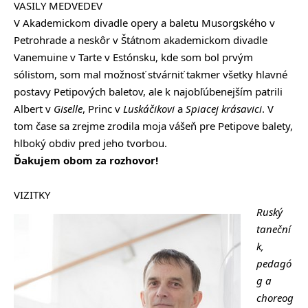
VASILY MEDVEDEV
V Akademickom divadle opery a baletu Musorgského v
Petrohrade a neskôr v Štátnom akademickom divadle
Vanemuine v Tarte v Estónsku, kde som bol prvým
sólistom, som mal možnosť stvárniť takmer všetky hlavné
postavy Petipových baletov, ale k najobľúbenejším patrili
Albert v
Giselle
, Princ v
Luskáčikovi
a
Spiacej krásavici
. V
tom čase sa zrejme zrodila moja vášeň pre Petipove balety,
hlboký obdiv pred jeho tvorbou.
Ďakujem obom za rozhovor!
VIZITKY
Ruský
taneční
k,
pedagó
g a
choreog