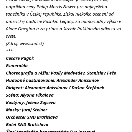
napríklad ceny Philip Morris Flower pre najlepšieho
tanečníka v Českej republike, získal niekoľko ocenení od
americkej nadácie Pushkin Legacy, za mimoriadny výkon v
úlohe Onegina a za prínos a šírenie Puškinovho odkazu vo
svete.
(Zdroj: www.snd.sk)
***
Cesare Pugni:
Esmeralda
Choreografia a réžia: Vasily Medvedev, Stanislav Fečo
Hudobné naštudovanie: Alexander Anissimov
Dirigent: Alexander Anissimov / Dušan Štefánek
Scéna: Alyona Pikalova
Kostýmy: Jelena Zajceva
Masky: Juraj Steiner
Orchester SND Bratislava
Balet SND Bratislava
Žiaci tanečného konzervatória Evy Jaczovej