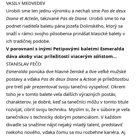
VASILY MEDVEDEV
Urobili sme len jednu výnimku a nechali sme
Pas de deux
Diana et Acteón
, takzvané
Pas de Diane
. Urobili sme to na
podnet riaditeľa baletu pána Jozefa Dolinského, ktorý sa
snaží v rámci svojho pôsobenia prinášať klasické balety v
ich tradičnej podobe.
V porovnaní s inými Petipovými baletmi Esmeralda
dáva akoby viac príležitostí viacerým sólistom…
STANISLAV FEČO
Esmeralda
ponúka dve hlavné ženské a dve veľké mužské
postavy a vďaka
Pas de deux Diane
a
Acteon
je príležitosťou
pre tretí pár prezentovať svoju tanečnú vyspelosť. Okrem
toho je v tomto balete veľa ďalších výrazných postáv,
charakterov. Je dobré, keď sa tanečníci môžu v tomto titule
rozvíjať, cibriť svoju techniku. Myslím si, že v súbore je veľa
tanečníkov s technicky dobrým potenciálom. V každom
divadle sa snažíme nájsť nejaký mladý talent, predstaviť
niekoho nového, vďaka čomu sa mu rozbehne kariéra. Aj