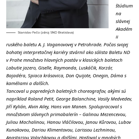
štúdium
na
slávnej
Akadém
Stanislav Fečo (zdroj SND Bratislava)
ii
ruského baletu A. J. Vaganovovej v Petrohrade. Počas svojej
bohatej interpretačnej kariéry stvárnil ako sólista Baletu ND
v Prahe množstvo hlavných postáv v klasických baletoch
Labutie jazero, Giselle, Raymonda, Luskáčik, Korzár,
Bajadéra, Spiaca krásavica, Don Quijote, Onegin, Dáma s
kaméliami a ďalších.
Tancoval u popredných baletných choreografov, akými sú
napríklad Roland Petit, George Balanchine, Vasily Medvedev,
Jiří Kylián, Alvin Ailey, Hans van Manen. Spolupracoval s
množstvom slávnych primabalerín – Galinou Mezencevou,
Juliou Machalinou, Hanou Vláčilovou, Janou Kůrovou, Lubov
Kunakovou, Dariou Klimentovou, Larissou Lezhninou,
Anastaziou Volochkovou a ďalšími. Hosťoval v mnohých