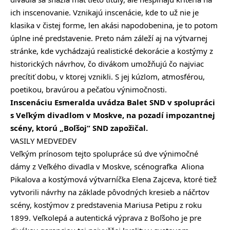
ich inscenovanie. Vznikajú inscenácie, kde to už nie je
klasika v čistej forme, len akási napodobenina, je to potom
úplne iné predstavenie. Preto nám záleží aj na výtvarnej
stránke, kde vychádzajú realistické dekorácie a kostýmy z
historických návrhov, čo divákom umožňujú čo najviac
precítiť dobu, v ktorej vznikli. S jej kúzlom, atmosférou,
poetikou, bravúrou a pečaťou výnimočnosti.
Inscenáciu Esmeralda uvádza Balet SND v spolupráci
s Veľkým divadlom v Moskve, na pozadí impozantnej
scény, ktorú „Boľšoj“ SND zapožičal.
VASILY MEDVEDEV
Veľkým prínosom tejto spolupráce sú dve výnimočné
dámy z Veľkého divadla v Moskve, scénografka Aliona
Pikalova a kostýmová výtvarníčka Elena Zajceva, ktoré tiež
vytvorili návrhy na základe pôvodných kresieb a náčrtov
scény, kostýmov z predstavenia Mariusa Petipu z roku
1899. Veľkolepá a autentická výprava z Boľšoho je pre