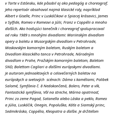
v Tarte v Estónsku, kde pôsobil aj ako pedagóg a choreograf.
Jeho repertoár obsahoval najmä klasické roly, napríklad
Albert v Giselle, Princ v Luskáčikovi a Spiacej krásavici, James
v Sylfide, Romeo v Romeovi a Júlii, Franz v Coppélii a mnoho
ďalších. Ako hosťujúci tanečník i choreograf spolupracoval
od roku 1989 s mnohými divadlami: Mariinským divadlom
opery a baletu a Musorgským divadlom v Petrohrade,
Moskovským komorným baletom, Ruským baletom a
Divadlom klasického tanca v Petrohrade, Národným
divadlom v Prahe, Pražským komorným baletom, Baletom
SND, Balettom Cagliari a ďalšími európskymi divadlami.
Je autorom jednoaktových a celovečerných baletov na
európskych a svetových scénach: Dáma s kaméliami, Polibek
Salomé, Symfónia č. 8 Nedokončená, Bolero, Peter a vlk,
Fantastická symfónia, Vôl na streche, Márna opatrnosť,
Princ zo zeme Pagod, Satanella alebo Láska a peklo, Romeo
a Júlia, Luskáčik, Onegin, Popoluška, Káťa a Siamský princ,
Sedmikráska, Coppélia, Kleopatra a ďalšie. Je držiteľom