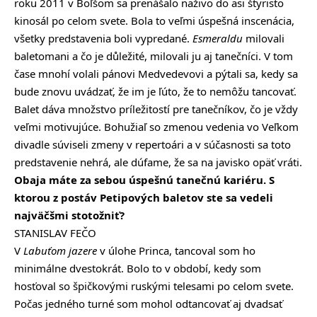
roku 2011 v Boľšom sa prenášalo naživo do asi štyristo
kinosál po celom svete. Bola to veľmi úspešná inscenácia,
všetky predstavenia boli vypredané.
Esmeraldu
milovali
baletomani a čo je důležité, milovali ju aj tanečníci. V tom
čase mnohí volali pánovi Medvedevovi a pýtali sa, kedy sa
bude znovu uvádzať, že im je ľúto, že to nemôžu tancovať.
Balet dáva množstvo príležitostí pre tanečníkov, čo je vždy
veľmi motivujúce. Bohužiaľ so zmenou vedenia vo Veľkom
divadle súviseli zmeny v repertoári a v súčasnosti sa toto
predstavenie nehrá, ale dúfame, že sa na javisko opäť vráti.
Obaja máte za sebou úspešnú tanečnú kariéru. S
ktorou z postáv Petipových baletov ste sa vedeli
najväčšmi stotožniť?
STANISLAV FEČO
V
Labuťom jazere
v úlohe Princa, tancoval som ho
minimálne dvestokrát. Bolo to v období, kedy som
hosťoval so špičkovými ruskými telesami po celom svete.
Počas jedného turné som mohol odtancovať aj dvadsať