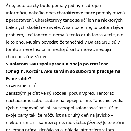
Áno, tieto balety budú pomaly jediným zdrojom
informácii, nakoľko dnes charakterové tance pomaly miznú
z predstavení. Charakterový tanec sa učí len na niektorých
baletných školách vo svete. A samozrejme, to potom býva
problém, keď tanečníci nemajú tento druh tanca v tele, nie
je to ono. Musím povedať, že tanečníci v Balete SND sú v
tomto smere flexibilní, nechajú sa formovať, sledujú
choreografov zámer.
S Baletom SND spolupracuje obaja po tretí raz
(Onegin, Korzár). Ako sa vám so súborom pracuje na
Esmeralde?
STANISLAV FEČO
Zakaždým je cítiť veľký rozdiel, posun vpred. Tentoraz
nachádzame súbor azda v najlepšej forme. Tanečníci vedia
rýchlo reagovať, sólisti sú schopní zatancovať na skúške
svoje party tak, že môžu ísť na druhý deň na javisko –
niektorí z nich – samozrejme, nie všetci.
(úsmev)
Je to veľmi
príjemná práca, zlepšila sa aj nálada, atmosféra v tom