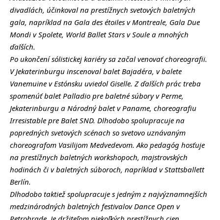
divadlách, účinkoval na prestížnych svetových baletných
gala, napríklad na Gala des étoiles v Montreale, Gala Due
Mondi v Spolete, World Ballet Stars v Soule a mnohých
ďalších.
Po ukončení sólistickej kariéry sa začal venovať choreografii.
V Jekaterinburgu inscenoval balet Bajadéra, v balete
Vanemuine v Estónsku uviedol Giselle. Z ďalších prác treba
spomenúť balet Palladio pre baletné súbory v Perme,
Jekaterinburgu a Národný balet v Paname, choreografiu
Irresistable pre Balet SND. Dlhodobo spolupracuje na
popredných svetových scénach so svetovo uznávaným
choreografom Vasilijom Medvedevom. Ako pedagóg hosťuje
na prestížnych baletných workshopoch, majstrovských
hodinách či v baletných súboroch, napríklad v Stattsballett
Berlín.
Dlhodobo taktiež spolupracuje s jedným z najvýznamnejších
medzinárodných baletných festivalov Dance Open v
Petrohrade. Je držiteľom niekoľkých prestížnych cien,