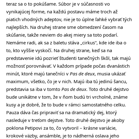
teraz sa o to pokúšame. Súbor je v súčasnosti vo
vynikajúcej forme, na každú postavu máme troch až
piatich vhodných adeptov, nie je to úplne ľahké vybrať tých
najlepších. Na druhej strane sme obmedzení časom na
skúšanie, takže neviem do akej miery sa toto podarí.
Nemáme radi, ak sa z baletu stáva „cirkus“, kde ide iba o
to, kto vyššie vyskočí. Na druhej strane, keď sa na
predstavenie idú pozrieť študenti tanečných škôl, tak majú
možnosť porovnávať. V každom prípade počas dvanástich
minút, ktoré majú tanečníci v
Pas de deux
, musia ukázať
maximum, všetko, čo je v nich. Majú iba tú jedinú šancu,
predstavia sa iba v tomto
Pas de deux
. Toto druhé dejstvo
bude unikátne v tom, že v ňom budú tri vrcholné, známe
kusy a je dobré, že to bude v rámci samostatného celku.
Pauza dáva čas pripraviť sa na dramatický dej, ktorý
nasleduje v treťom dejstve. Toto druhé dejstvo je akoby
poklona Petipovi za to, čo vytvoril – krásne variácie,
krokové väzby, ansámble, je to nádherná oslava jeho