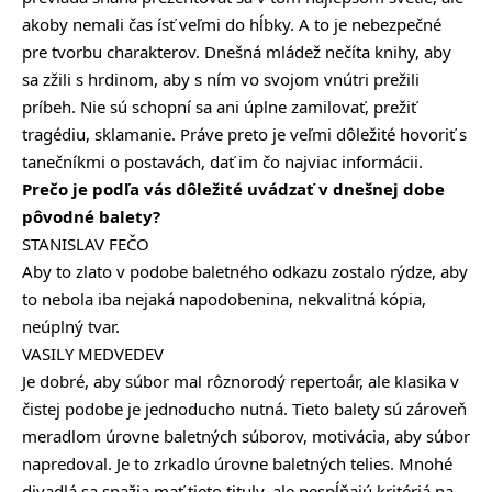
akoby nemali čas ísť veľmi do hĺbky. A to je nebezpečné
pre tvorbu charakterov. Dnešná mládež nečíta knihy, aby
sa zžili s hrdinom, aby s ním vo svojom vnútri prežili
príbeh. Nie sú schopní sa ani úplne zamilovať, prežiť
tragédiu, sklamanie. Práve preto je veľmi dôležité hovoriť s
tanečníkmi o postavách, dať im čo najviac informácii.
Prečo je podľa vás dôležité uvádzať v dnešnej dobe
pôvodné balety?
STANISLAV FEČO
Aby to zlato v podobe baletného odkazu zostalo rýdze, aby
to nebola iba nejaká napodobenina, nekvalitná kópia,
neúplný tvar.
VASILY MEDVEDEV
Je dobré, aby súbor mal rôznorodý repertoár, ale klasika v
čistej podobe je jednoducho nutná. Tieto balety sú zároveň
meradlom úrovne baletných súborov, motivácia, aby súbor
napredoval. Je to zrkadlo úrovne baletných telies. Mnohé
divadlá sa snažia mať tieto tituly, ale nespĺňajú kritériá na