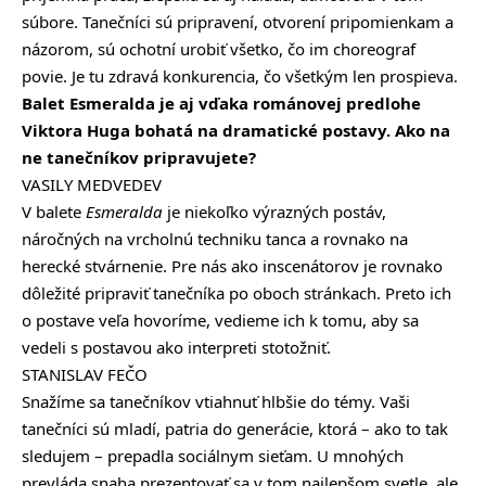
súbore. Tanečníci sú pripravení, otvorení pripomienkam a
názorom, sú ochotní urobiť všetko, čo im choreograf
povie. Je tu zdravá konkurencia, čo všetkým len prospieva.
Balet Esmeralda je aj vďaka románovej predlohe
Viktora Huga bohatá na dramatické postavy. Ako na
ne tanečníkov pripravujete?
VASILY MEDVEDEV
V balete
Esmeralda
je niekoľko výrazných postáv,
náročných na vrcholnú techniku tanca a rovnako na
herecké stvárnenie. Pre nás ako inscenátorov je rovnako
dôležité pripraviť tanečníka po oboch stránkach. Preto ich
o postave veľa hovoríme, vedieme ich k tomu, aby sa
vedeli s postavou ako interpreti stotožniť.
STANISLAV FEČO
Snažíme sa tanečníkov vtiahnuť hlbšie do témy. Vaši
tanečníci sú mladí, patria do generácie, ktorá – ako to tak
sledujem – prepadla sociálnym sieťam. U mnohých
prevláda snaha prezentovať sa v tom najlepšom svetle, ale