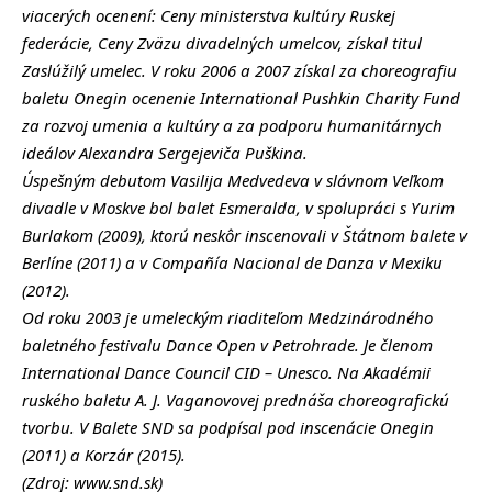
viacerých ocenení: Ceny ministerstva kultúry Ruskej
federácie, Ceny Zväzu divadelných umelcov, získal titul
Zaslúžilý umelec. V roku 2006 a 2007 získal za choreografiu
baletu Onegin ocenenie International Pushkin Charity Fund
za rozvoj umenia a kultúry a za podporu humanitárnych
ideálov Alexandra Sergejeviča Puškina.
Úspešným debutom Vasilija Medvedeva v slávnom Veľkom
divadle v Moskve bol balet Esmeralda, v spolupráci s Yurim
Burlakom (2009), ktorú neskôr inscenovali v Štátnom balete v
Berlíne (2011) a v Compañía Nacional de Danza v Mexiku
(2012).
Od roku 2003 je umeleckým riaditeľom Medzinárodného
baletného festivalu Dance Open v Petrohrade. Je členom
International Dance Council CID – Unesco. Na Akadémii
ruského baletu A. J. Vaganovovej prednáša choreografickú
tvorbu. V Balete SND sa podpísal pod inscenácie Onegin
(2011) a Korzár (2015).
(Zdroj: www.snd.sk)