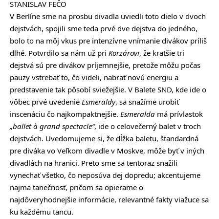
STANISLAV FEČO
V Berlíne sme na prosbu divadla uviedli toto dielo v dvoch
dejstvách, spojili sme teda prvé dve dejstva do jedného,
bolo to na môj vkus pre intenzívne vnímanie divákov príliš
dlhé. Potvrdilo sa nám už pri
Korzárovi
, že kratšie tri
dejstvá sú pre divákov príjemnejšie, pretože môžu počas
pauzy vstrebať to, čo videli, nabrať novú energiu a
predstavenie tak pôsobí sviežejšie. V Balete SND, kde ide o
vôbec prvé uvedenie
Esmeraldy
, sa snažíme urobiť
inscenáciu čo najkompaktnejšie.
Esmeralda
má prívlastok
„ballet à grand spectacle“
, ide o celovečerný balet v troch
dejstvách. Uvedomujeme si, že dĺžka baletu, štandardná
pre diváka vo Veľkom divadle v Moskve, môže byť v iných
divadlách na hranici. Preto sme sa tentoraz snažili
vynechať všetko, čo neposúva dej dopredu; akcentujeme
najmä tanečnosť, pričom sa opierame o
najdôveryhodnejšie informácie, relevantné fakty viažuce sa
ku každému tancu.