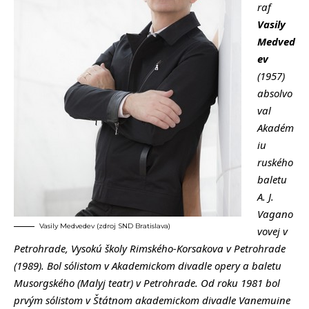
raf
Vasily
Medved
ev
(1957)
absolvo
val
Akadém
iu
ruského
baletu
A. J.
Vagano
Vasily Medvedev (zdroj SND Bratislava)
vovej v
Petrohrade, Vysokú školy Rimského-Korsakova v Petrohrade
(1989). Bol sólistom v Akademickom divadle opery a baletu
Musorgského (Malyj teatr) v Petrohrade. Od roku 1981 bol
prvým sólistom v Štátnom akademickom divadle Vanemuine