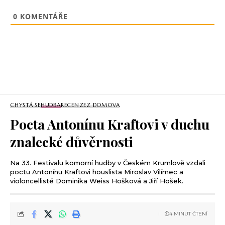
0
KOMENTÁŘE
CHYSTÁ SE
HUDBA
RECENZE
Z DOMOVA
Pocta Antonínu Kraftovi v duchu
znalecké důvěrnosti
Na 33. Festivalu komorní hudby v Českém Krumlově vzdali
poctu Antonínu Kraftovi houslista Miroslav Vilímec a
violoncellisté Dominika Weiss Hošková a Jiří Hošek.
4 MINUT ČTENÍ