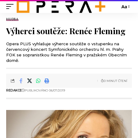
Aa
HUDBA
Výherci soutěže: Renée Fleming
Opera PLUS vyhlašuje výherce soutěže o vstupenku na
červencový koncert Symfonického orchestru hl. m. Prahy
FOK se sopranistkou Renée Fleming v pražském Obecním
domě.
0 MINUT ČTENÍ
REDAKCE
PUBLIKOVÁNO 06/07/2019