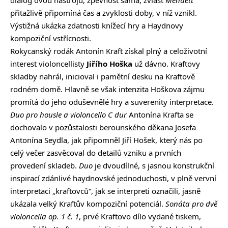
přitažlivě připomíná čas a zvyklosti doby, v níž vznikl.
Výstižná ukázka zdatnosti knížecí hry a Haydnovy
kompoziční vstřícnosti.
Rokycanský rodák Antonín Kraft získal plný a celoživotní
interest violoncellisty
Jiřího Hoška
už dávno. Kraftovy
skladby nahrál, inicioval i pamětní desku na Kraftově
rodném domě. Hlavně se však intenzita Hoškova zájmu
promítá do jeho oduševnělé hry a suverenity interpretace.
Duo pro housle a violoncello C dur
Antonína Krafta se
dochovalo v pozůstalosti berounského děkana Josefa
Antonína Seydla, jak připomněl Jiří Hošek, který nás po
celý večer zasvěcoval do detailů vzniku a prvních
provedení skladeb.
Duo
je dvoudílné, s jasnou konstrukční
inspirací zdánlivé haydnovské jednoduchosti, v plně vervní
interpretaci „kraftovců“, jak se interpreti označili, jasně
ukázala velký Kraftův kompoziční potenciál.
Sonáta pro dvě
violoncella op. 1 č. 1
, prvé Kraftovo dílo vydané tiskem,