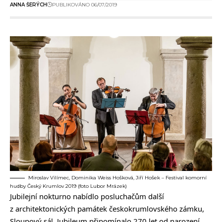
ANNA ŠERÝCH
PUBLIKOVÁNO 06/07/2019
Miroslav Vilímec, Dominika Weiss Hošková, Jiří Hošek – Festival komorní
hudby Český Krumlov 2019 (foto Lubor Mrázek)
Jubilejní nokturno nabídlo posluchačům další
z architektonických památek českokrumlovského zámku,
Sloupový sál. Jubileum připomínalo 270 let od narození