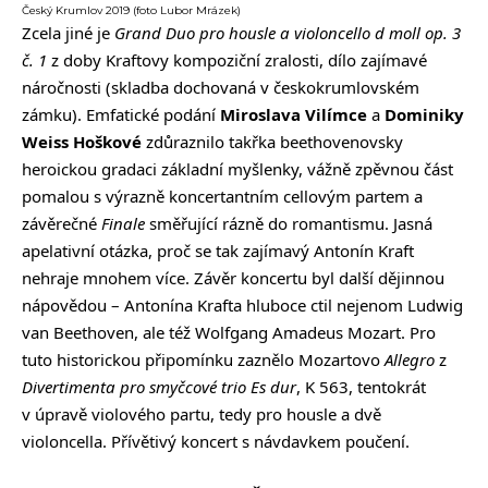
Český Krumlov 2019 (foto Lubor Mrázek)
Zcela jiné je
Grand Duo pro housle a violoncello d moll op. 3
č. 1
z doby Kraftovy kompoziční zralosti, dílo zajímavé
náročnosti (skladba dochovaná v českokrumlovském
zámku). Emfatické podání
Miroslava Vilímce
a
Dominiky
Weiss Hoškové
zdůraznilo takřka beethovenovsky
heroickou gradaci základní myšlenky, vážně zpěvnou část
pomalou s výrazně koncertantním cellovým partem a
závěrečné
Finale
směřující rázně do romantismu. Jasná
apelativní otázka, proč se tak zajímavý Antonín Kraft
nehraje mnohem více. Závěr koncertu byl další dějinnou
nápovědou – Antonína Krafta hluboce ctil nejenom Ludwig
van Beethoven, ale též Wolfgang Amadeus Mozart. Pro
tuto historickou připomínku zaznělo Mozartovo
Allegro
z
Divertimenta pro smyčcové trio Es dur
, K 563, tentokrát
v úpravě violového partu, tedy pro housle a dvě
violoncella. Přívětivý koncert s návdavkem poučení.