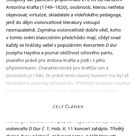
Antonína Krafta (1749–1820), osobnosti, kterou netřeba
objevovat; virtuóze, skladatele a vídeňského pedagoga,
jenž do dějin violoncellové literatury vstoupil
nesmazatelně. Zejména violoncellisté dobře vědí, koho
v tomto svém klasicistním předchůdci mají, vždyť snad
každý se hráčsky sešel s populárním
Koncertem D dur
Josepha Haydna a poznal obtížnost sólového partu,
psaného právě pro Antona Krafta a jistě i s jeho
připomínkami. Charakteristické pro Kraftův um a
proslulost je i fakt, že právě tento slavný koncert mu byl až
donedávna autorsky přisuzován. Přátelství Josepha Haydna
a Antonína Krafta bylo pevné, Haydnovým přičiněním
dostal místo v kapele knížete Paula II. Antona von
Esterházy, byl tam od roku 1778 prvním violoncellistou.
CELÝ ČLÁNEK
Joseph Haydn třicetičlenný orchestr vedl, Haydn se stal i
Kraftovým učitelem kompozice. Haydnovo
Duo pro dvě
violoncella D Dur č. 1
, Hob. X: 11 koncert zahájilo. Třívětý
dialog dvou nástrojů, zpěvnost sama, zvlášť
Menuett