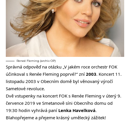
Reneé Fleming (archiv OP)
Správná odpověď na otázku „V jakém roce orchestr FOK
účinkoval s Renée Fleming poprvé?“ zní
2003
. Koncert 11.
listopadu 2003 v Obecním domě byl věnovaný výročí
Sametové revoluce.
Dvě vstupenky na koncert FOK s Renée Fleming v úterý 9.
července 2019 ve Smetanově síni Obecního domu od
19:30 hodin vyhrává paní
Lenka Havelková
.
Blahopřejeme a přejeme krásný umělecký zážitek!