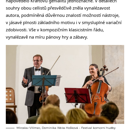
napovědělo Kraftovu genialitu jednoznačně. V detailech
souhry obou cellistů přesvědčivě zněla vynalézavost
autora, podmíněná důvěrnou znalostí možností nástroje,
v jásavé plnosti základního motivu i v smysluplné variační
zdobivosti. Vše v kompozičním klasicistním řádu,
vynalézavě na míru pánovy hry a zábavy.
Miroslav Vilímec, Dominika Weiss Hošková – Festival komorní hudby