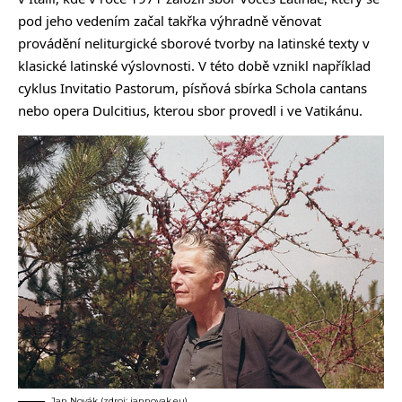
pod jeho vedením začal takřka výhradně věnovat
provádění neliturgické sborové tvorby na latinské texty v
klasické latinské výslovnosti. V této době vznikl například
cyklus Invitatio Pastorum, písňová sbírka Schola cantans
nebo opera Dulcitius, kterou sbor provedl i ve Vatikánu.
Jan Novák (zdroj: jannovak.eu)