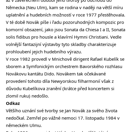
Německa (Neu Ulm), kam se rodina v naději na větší míru
uplatnění a hudebních možností v roce 1977 přestěhovala.
V té době Novák píše i řadu pozoruhodných kompozic pro
komorní obsazení, jako jsou Sonata da Chiesa I a II, Sonata
solis fidibus pro housle a klavírní Hymni Christiani. Vedle
volnější fantazijní výstavby tyto skladby charakterizuje
prohloubení jejich hudebního výrazu.
V roce 1982 provedl v Mnichově dirigent Rafael Kubelík se
sborem a Symfonickým orchestrem Bavorského rozhlasu
Novákovu kantátu Dido. Novákem tak očekávané
provedení tohoto díla Newyorskou filharmonií však z
důvodu Kubelíkova zranění (krátce před koncertem si
zlomil ruku) nedošlo.
Odkaz
Většího uznání své tvorby se Jan Novák za svého života
nedočkal. Zemřel po vážné nemoci 17. listopadu 1984 v
německém Ulmu.