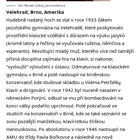
Jan Novák (zdroj: jannovak.eu)
Velehrad, Brno, Amerika
Hudebně nadaný hoch se stal v roce 1933 žákem
jezuitského gymnázia na Velehradě, které poskytovalo
prvotřídní klasické vzdělání s důrazem na výuku jazyků
(kromě latiny a řečtiny se vyučovala ruština, němčina a
esperanto). Revoltující mladý muž, kterého více než tamější
přísná disciplína zajímala hra na klavír, si nakonec
“vysloužil” vyloučení z ústavu. Odmaturoval na klasickém
gymnáziu v Brně a poté nastoupil na brněnskou
konzervatoř, kde studoval skladbu u Viléma Petrželky,
klavír a dirigování. V roce 1942 byl nuceně nasazen v
německém Porýní, odkud se mu při bombardování na
konci války podařilo uprchnout. Poté pokračoval ve
studiích na konzervatoři v Brně, kde se také seznámil se
svou pozdější manželkou, klavíristkou Eliškou
Hanouskovou. Po absolutoriu v roce 1946 nastoupil na
AMU do třídy Pavla Bořkovce a následně na nově