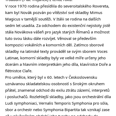
V roce 1970 rodina přesídlila do severoitalského Rovereta,
kam byl Novák pozván po vítězství své skladby Mimus
Magicus v tamější soutěži. V Itálii se rodina na dalších
sedm let usadila. Za odchodem do existenční nejistoty jistě
stála Novákova vášeň pro jazyk starých Římanů a možnost
tuto svou lásku dále rozvíjet. Věnoval se především
kompozici vokálních a komorních děl. Zatímco sborové
skladby na latinské texty prováděl se svým sborem Voces
Latinae, komorní skladby byly ve velké míře určeny jeho
dcerám a hlavním interpretkám jeho díla, klavíristce Doře a
flétnistce Claře.
Pro umělce, který byl v 60. letech v Československu
uznávanou skladatelskou osobností s širokým okruhem
přátel, znamenal odchod do exilu ztrátu zázemí, interpretů
i posluchačů. Rozlehlejší skladby, jako jsou orchestrální díla
Ludi symphoniaci, Vernalis Temporis Symphonia pro sóla,
sbor a orchestr nebo Symphonia Bipartita tak vznikají zase
až v závěrečném období jeho tvorby po odchodu do