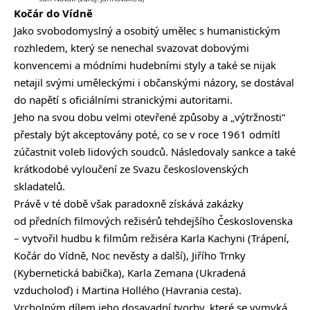
Kočár do Vídně
Jako svobodomyslný a osobitý umělec s humanistickým
rozhledem, který se nenechal svazovat dobovými
konvencemi a módními hudebními styly a také se nijak
netajil svými uměleckými i občanskými názory, se dostával
do napětí s oficiálními stranickými autoritami.
Jeho na svou dobu velmi otevřené způsoby a „výtržnosti“
přestaly být akceptovány poté, co se v roce 1961 odmítl
zúčastnit voleb lidových soudců. Následovaly sankce a také
krátkodobé vyloučení ze Svazu československých
skladatelů.
Právě v té době však paradoxně získává zakázky
od předních filmových režisérů tehdejšího Československa
– vytvořil hudbu k filmům režiséra Karla Kachyni (Trápení,
Kočár do Vídně, Noc nevěsty a další), Jiřího Trnky
(Kybernetická babička), Karla Zemana (Ukradená
vzducholoď) i Martina Hollého (Havrania cesta).
Vrcholným dílem jeho dosavadní tvorby, které se vymyká