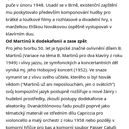
puče v únoru 1948. Usadil se v Brně, existenční zajištění
mu poskytovalo především komponování hudby pro
krátké a loutkové filmy a rozhlasové a divadelní hry, s
manželkou Eliškou Novákovou úspěšně vystupovali v
klavírním duu.
Od Martinů k dodekafonii a zase zpět
Pro jeho tvorbu 50. let je typické značné ovlivnění dílem B.
Martinů (Variace na téma B. Martinů pro dva klavíry z roku
1949) i vlivy jazzu, ze symfonických a koncertantních děl
vyniká mj. jeho Hobojový koncert (1952). Ve snaze
vymanit se z vlivu svého učitele, kterého si byl Novák
vědom (“Martinů už ani neposlouchám, jen o svátcích”)
svůj kompoziční jazyk postupně rozšířuje o nové žánry i
hudební prostředky, zkouší postupy dodekafonie a
aleatoriky. Dvanáctitónovou řadu použil poprvé jako
tématický materiál ve středním dílu Capriccia pro
violoncello a malý orchestr z roku 1958 nebo později v
komorní hříčce pro bas a komorní soubor Passer Catulli