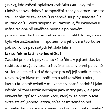
(1962), kde zpěvák oplakává vrabčáka Catullovy milé.
I když sledoval dobové kompoziční trendy a v roce 1963 se
stal i jedním ze zakladatelů brněnské skupiny skladatelů a
muzikologů “Tvůrčí skupina A” , faktem je, že inklinoval k
méně racionálně utvářené hudbě a po hravém
prozkoumání těchto technik se znovu vrátil k tomu, co mu
bylo vlastní.Zásadním impulzem pro jeho další tvorbu se
pak od konce padesátých let stala latina.
Jak se řekne latinsky lednička?
Zásadní příklon k jazyku antického Říma v její antické, tzv.
restituované výslovnosti, u Nováka nastal v první polovině
50. let 20. století. Od té doby se pro něj její studium stalo
Novákovým hlavním koníčkem a takřka vášní. Latinu,
kterou brilantně ovládl v mluvené a v psané podobě i jako
básník, přitom Novák nechápal jako mrtvý jazyk, ale jako
univerzální způsob komunikace, kterým lze promlouvat
skrze staletí:„Tohoto jazyka, spíše nesmrtelného než
mrtvého, tedy s rozkoší užívám při kompozici jako živého.”