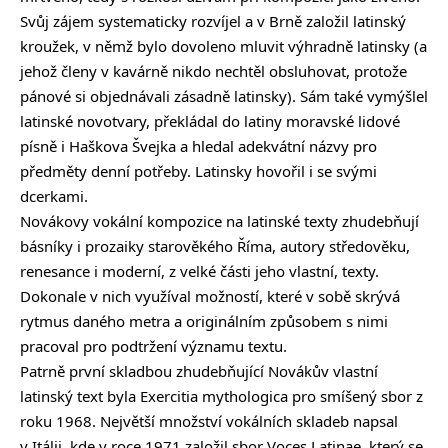
Svůj zájem systematicky rozvíjel a v Brně založil latinský
kroužek, v němž bylo dovoleno mluvit výhradně latinsky (a
jehož členy v kavárně nikdo nechtěl obsluhovat, protože
pánové si objednávali zásadně latinsky). Sám také vymýšlel
latinské novotvary, překládal do latiny moravské lidové
písně i Haškova Švejka a hledal adekvátní názvy pro
předměty denní potřeby. Latinsky hovořil i se svými
dcerkami.
Novákovy vokální kompozice na latinské texty zhudebňují
básníky i prozaiky starověkého Říma, autory středověku,
renesance i moderní, z velké části jeho vlastní, texty.
Dokonale v nich využíval možností, které v sobě skrývá
rytmus daného metra a originálním způsobem s nimi
pracoval pro podtržení významu textu.
Patrně první skladbou zhudebňující Novákův vlastní
latinský text byla Exercitia mythologica pro smíšený sbor z
roku 1968. Největší množství vokálních skladeb napsal
v Itálii, kde v roce 1971 založil sbor Voces Latinae, který se