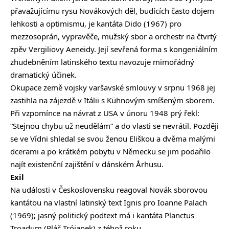
přavažujícímu rysu Novákových děl, budících často dojem
lehkosti a optimismu, je kantáta Dido (1967) pro
mezzosoprán, vypravěče, mužský sbor a orchestr na čtvrtý
zpěv Vergiliovy Aeneidy. Její sevřená forma s kongeniálním
zhudebněním latinského textu navozuje mimořádný
dramatický účinek.
Okupace země vojsky varšavské smlouvy v srpnu 1968 jej
zastihla na zájezdě v Itálii s Kühnovým smíšeným sborem.
Při vzpomínce na návrat z USA v únoru 1948 prý řekl:
“Stejnou chybu už neudělám” a do vlasti se nevrátil. Později
se ve Vídni shledal se svou ženou Eliškou a dvěma malými
dcerami a po krátkém pobytu v Německu se jim podařilo
najít existenční zajištění v dánském Århusu.
Exil
Na události v Československu reagoval Novák sborovou
kantátou na vlastní latinský text Ignis pro Ioanne Palach
(1969); jasný politický podtext má i kantáta Planctus
Troadum (Pláč Trójanek) z téhož roku.