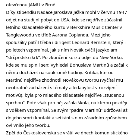
otevřenou JAMU v Brně.
Díky stipendiu Nadace Jaroslava Ježka mohl v červnu 1947
odjet na studijní pobyt do USA, kde se nejdříve zúčastnil
letního skladatelského kurzu v Berkshire Music Center v
Tanglewoodu ve třídě Aarona Coplanda. Mezi jeho
spolužáky patřil třeba i dirigent Leonard Bernstein, který i
po letech vzpomínal, jak s ním Novák cvičil jazykolam
“strčprstskrzkrk”. Po zkončení kurzu odjel do New Yorku,
kde se mu splnil sen: Vyhledal Bohuslava Martinů a začal k
němu docházet na soukromé hodiny. Kritika, kterou
Martinů nejdříve zhodnotil Novákovu tvorbu (vyčítal mu
neobratné zacházení s tématy a ledabylost v rozvíjení
motivů), byla pro mladého skladatele nejdříve „studenou
sprchou“. Poté však pro něj začala škola, na kterou později
s vděkem vzpomínal. Se svým “padre Martinů” udržoval až
do jeho smrti kontakt a setkání s ním zásadním způsobem
ovlivnilo jeho tvorbu.
Zpět do Československa se vrátil ve dnech komunistického