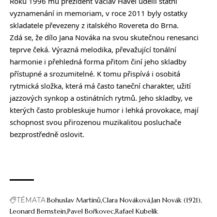
Roku 1996 mu prezident Václav Havel udělil státní
vyznamenání in memoriam, v roce 2011 byly ostatky
skladatele převezeny z italského Rovereta do Brna.
Zdá se, že dílo Jana Nováka na svou skutečnou renesanci
teprve čeká. Výrazná melodika, převažující tonální
harmonie i přehledná forma přitom činí jeho skladby
přístupné a srozumitelné. K tomu přispívá i osobitá
rytmická složka, která má často taneční charakter, užití
jazzových synkop a ostinátních rytmů. Jeho skladby, ve
kterých často probleskuje humor i lehká provokace, mají
schopnost svou přirozenou muzikalitou posluchače
bezprostředně oslovit.
TÉMATA
Bohuslav Martinů
Clara Nováková
Jan Novák (1921)
Leonard Bernstein
Pavel Bořkovec
Rafael Kubelík