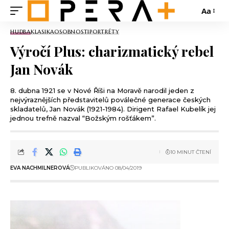
Aa
HUDBA
KLASIKA
OSOBNOSTI
PORTRÉTY
Výročí Plus: charizmatický rebel
Jan Novák
8. dubna 1921 se v Nové Říši na Moravě narodil jeden z
nejvýraznějších představitelů poválečné generace českých
skladatelů, Jan Novák (1921-1984). Dirigent Rafael Kubelík jej
jednou trefně nazval “Božským rošťákem”.
10 MINUT ČTENÍ
EVA NACHMILNEROVÁ
PUBLIKOVÁNO 08/04/2019