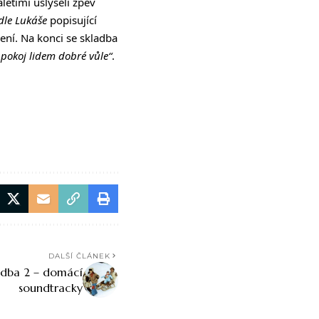
letími uslyšeli zpěv
dle Lukáše
popisující
ení. Na konci se skladba
pokoj lidem dobré vůle“
.
DALŠÍ ČLÁNEK
udba 2 – domácí
soundtracky