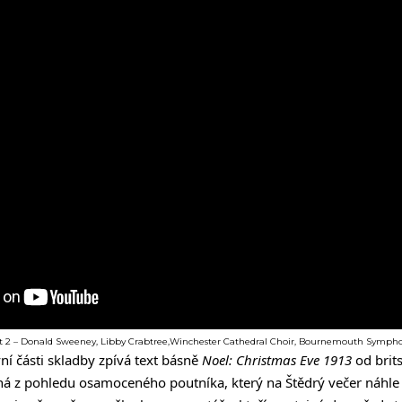
 část 2 – Donald Sweeney, Libby Crabtree,Winchester Cathedral Choir, Bournemouth Symph
ní části skladby zpívá text básně
Noel: Christmas Eve 1913
od brit
ná z pohledu osamoceného poutníka, který na Štědrý večer náhle 