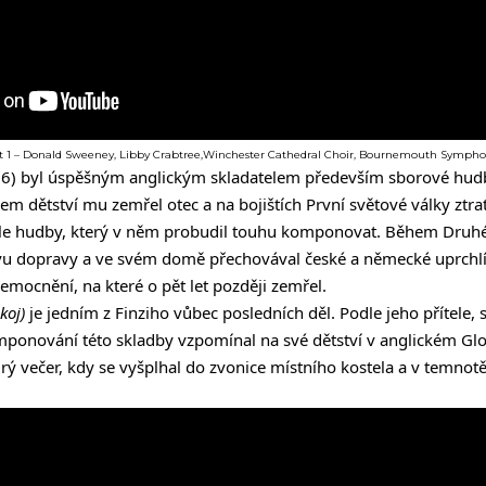
 část 1 – Donald Sweeney, Libby Crabtree,Winchester Cathedral Choir, Bournemouth Symph
) byl úspěšným anglickým skladatelem především sborové hudby
m dětství mu zemřel otec a na bojištích První světové války ztratil
le hudby, který v něm probudil touhu komponovat. Během Druhé
vu dopravy a ve svém domě přechovával české a německé uprchlík
emocnění, na které o pět let později zemřel.
koj)
je jedním z Finziho vůbec posledních děl. Podle jeho přítele, 
omponování této skladby vzpomínal na své dětství v anglickém Glo
rý večer, kdy se vyšplhal do zvonice místního kostela a v temnot