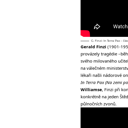
G. Finzi: In Terra Pax –
Gerald Finzi
(1901-1956
provázely tragédie –běhe
svého milovaného učite
na válečném ministerst
lékaři našli nádorové on
In Terra Pax
(Na zemi po
Williamse
, Finzi při k
konkrétně na jeden Štěd
půlnočních zvonů.