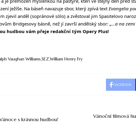
 a je přemožen myšlenkou na pastýře, kteří ve stejný den před sta
zení Ježíše. Na báseň navazuje sbor, který zpívá text
Evangelia po
 zjevil anděl (sopránové sólo) a zvěstoval jim Spasitelovo naroz
slovům Bridgesovy básně, než jí završí andělský sbor:
„…a na zemi 
nou hudbou vám přeje redakční tým Opery Plus!
alph Vaughan Williams
SEZ
William Henry Fry
FACEBOOK
Vánoční filmová h
 Vánoce s krásnou hudbou!