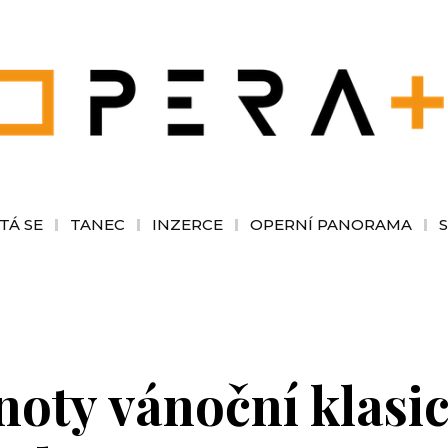
TÁ SE
TANEC
INZERCE
OPERNÍ PANORAMA
oty vánoční klasic