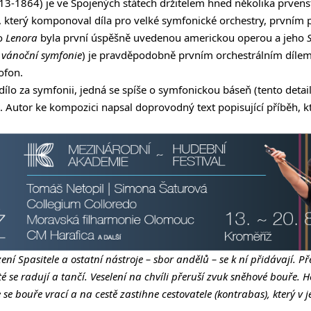
13-1864) je ve Spojených státech držitelem hned několika prvens
 který komponoval díla pro velké symfonické orchestry, prvním 
ho
Lenora
byla první úspěšně uvedenou americkou operou a jeho
 vánoční symfonie
) je pravděpodobně prvním orchestrálním dílem
ofon.
 dílo za symfonii, jedná se spíše o symfonickou báseň (tento deta
ci). Autor ke kompozici napsal doprovodný text popisující příběh
ní Spasitele a ostatní nástroje – sbor andělů –
se k ní přidávají. 
té se radují a tančí. Veselení na chvíli přeruší zvuk sněhové bouře.
se bouře vrací a na cestě zastihne cestovatele (kontrabas), který v 