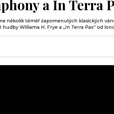
phony a In Terra 
íme několik téměř zapomenutých klasických váno
udby Williama H. Frye a „In Terra Pax“ od lond