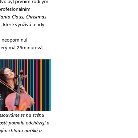
tví: byl prvním rodilým
profesionálním
Santa Claus, Christmas
, které využívá tehdy
il neopominuli
, který má 26minutová
Přesouváme se na scénu
 Hosté pomalu odcházejí a
jejím chladu naříká a