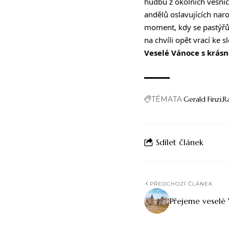
hudbu z okolních vesnic
andělů oslavujících naro
moment, kdy se pastýřům
na chvíli opět vrací ke 
Veselé Vánoce s krás
TÉMATA
Gerald Finzi
R
Sdílet článek
PŘEDCHOZÍ ČLÁNEK
Přejeme veselé