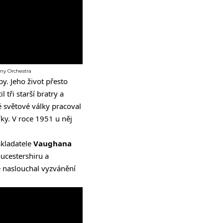
ony Orchestra
. Jeho život přesto
 tři starší bratry a
 světové války pracoval
y. V roce 1951 u něj
skladatele
Vaughana
ucestershiru a
ě naslouchal vyzvánění