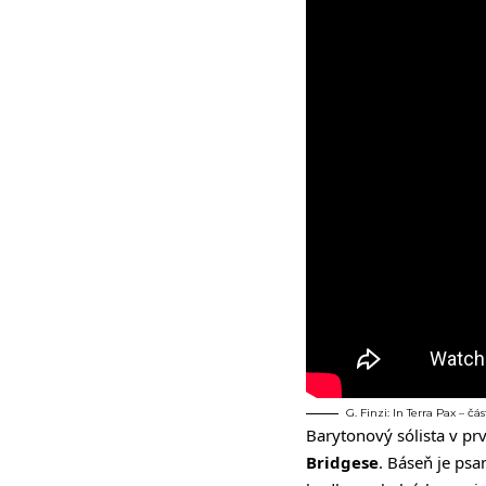
G. Finzi: In Terra Pax –
Barytonový sólista v prv
Bridgese
. Báseň je psa