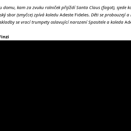
u domu, kam za zvuku rolniček přijíždí Santa Claus (fagot), sjede
ský sbor (smyčce) zpívá koledu
Adeste Fideles.
Děti se probouzejí a
kladby se vrací trumpety oslavující narození Spasitele a koleda
Ad
Finzi