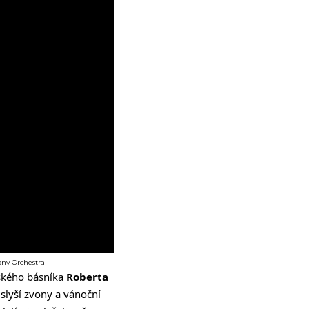
ony Orchestra
ského básníka
Roberta
slyší zvony a vánoční