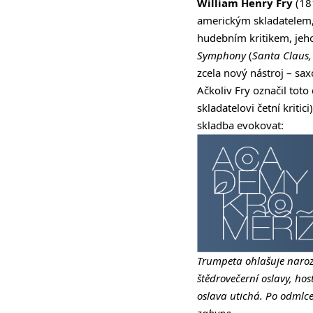
William Henry Fry
(18
americkým skladatelem,
hudebním kritikem, je
Symphony
(
Santa Claus,
zcela nový nástroj – sax
Ačkoliv Fry označil toto
skladatelovi četní kriti
skladba evokovat:
Trumpeta ohlašuje naroze
štědrovečerní oslavy, hos
oslava utichá. Po odmlce 